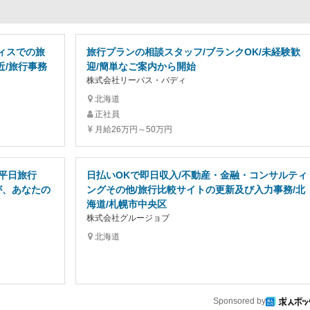
フィスでの旅
旅行プランの相談スタッフ/ブランクOK/未経験歓
近/旅行事務
迎/簡単なご案内から開始
株式会社リーパス・バディ
北海道
正社員
月給26万円～50万円
平日旅行
日払いOKで即日収入/不動産・金融・コンサルティ
が、あなたの
ングその他/旅行比較サイトの更新及び入力事務/北
海道/札幌市中央区
株式会社グルージョブ
北海道
Sponsored by