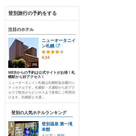
登別旅行の予約をする
注目のホテル
ニューオータニイ
ン札幌
4.14
PR
WEBからの予約は公式サイトがお得！札
幌駅から好アクセス！
ニューオータニイン札幌は札幌駅徒歩圏のシ
ティホテルです。札幌駅・大通駅から好アク
セスで観光からビジネスまで多様にご利用頂
けます。札幌駅と大通...
登別の人気ホテルランキング
登別温泉 第一滝
1
本館
エリア：
登別