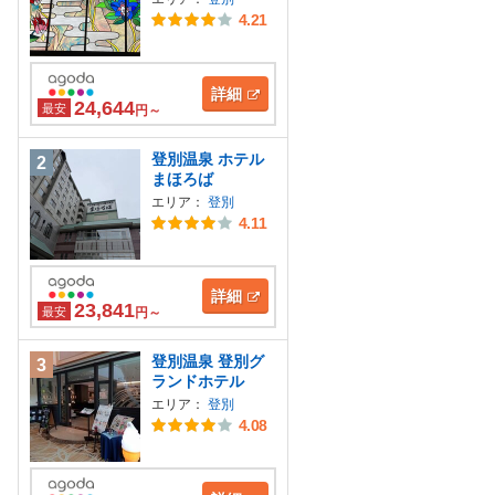
4.21
詳細
24,644
最安
円～
登別温泉 ホテル
2
まほろば
エリア：
登別
4.11
詳細
23,841
最安
円～
登別温泉 登別グ
3
ランドホテル
エリア：
登別
4.08