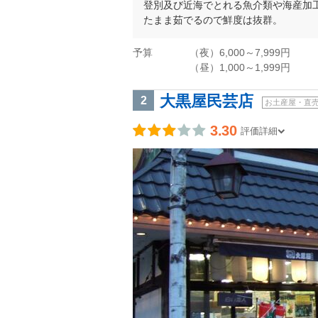
登別及び近海でとれる魚介類や海産加
たまま茹でるので鮮度は抜群。
予算
（夜）6,000～7,999円
（昼）1,000～1,999円
大黒屋民芸店
2
お土産屋・直
3.30
評価詳細