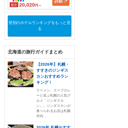
詳細
20,020
最安
円～
登別のホテルランキングをもっと見
る
北海道の旅行ガイドまとめ
【2026年】札幌・
すすきのジンギス
カンおすすめラン
キング！
ラーメン、スープカレ
ーと並ぶ札幌の人気グ
ルメ「ジンギスカ
ン」。ジンギスカンが
食べられるお店は札幌
市内...
2026年 札幌おすす