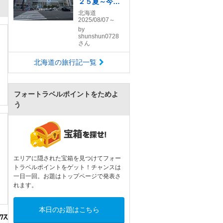
２５夏～今年
は北の大地を
北海道
2025/08/07～
巡りました～
by
shunshun0728
さん
北海道の旅行記一覧
フォートラベルポイントをためよ
う
エリアに隠された宝箱を見つけてフォー
トラベルポイントをゲット！チャンスは
一日一回。お題はトップページで発表さ
れます。
本日のお題はこちら