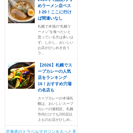
めラーメン店ベス
ト20！ここに行け
ば間違いなし
札幌で本場の“札幌ラ
ーメン”を食べたいと
思っている方は多いは
ず。しかし、おいしい
お店がひしめき合う
ラ...
【2026】札幌でス
ープカレーの人気
店をランキング
16！おすすめ穴場
の名店も
スープカレーの本場札
幌は、おいしいスープ
カレーの激戦区。札幌
市内だけでも200店以
上ものお店がひしめ...
北海道のトラベルマガジンをもっと見