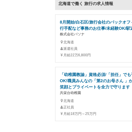
北海道で働く 旅行の求人情報
8月開始/白石区/旅行会社のバックオ
行手配など事務のお仕事/未経験OK/駅
株式会社パソナ
北海道
派遣社員
月給22万6,800円
「幼稚園教諭」資格必須/「担任」でも
OK!職員みんなの「第2のお母さん 」
笑顔とプライベートを全力で守ります
共栄台幼稚園
北海道
正社員
月給18万円～25万円