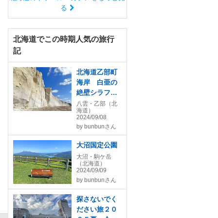
る
北海道でこの時期人気の旅行
記
北海道乙部町
海岸 白亜の
絶壁シラフ
ラ 館の岬
八雲・乙部（北
海道）
くぐり岩
2024/09/08
by
bunbunさん
大沼国定公園
大沼・駒ケ岳
（北海道）
2024/09/09
by
bunbunさん
探さないでく
ださい旅２０