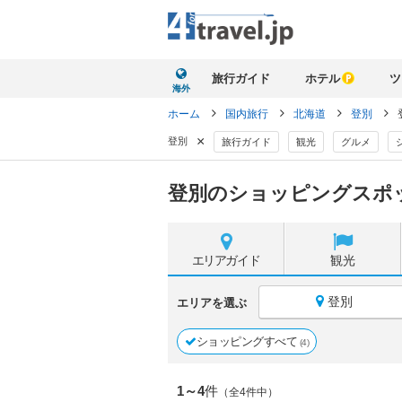
旅行ガイド
ホテル
ツ
海外
ホーム
国内旅行
北海道
登別
×
登別
旅行ガイド
観光
グルメ
登別のショッピングスポ
エリア
ガイド
観光
登別
エリアを選ぶ
ショッピングすべて
(4)
1～4
件
（全4件中）