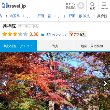
ログイン
新規登録
検索
MENU
方
埼玉県
川口・戸田・蕨
川口・戸田・蕨 観光
興禅院
興禅院
寺・神社・教会
3.30
アクセス
15件のクチコミ
施設情報・クチコミ
写真
地図・周辺情報