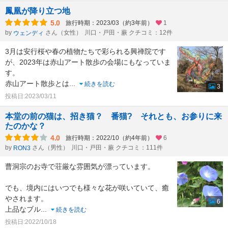
鳳凰が降り立つ地
5.0
旅行時期：2023/03（約3年前）
1
by
さん（女性）
川口・戸田・蕨 クチコミ：12件
ウェンディ
3月は安行桜や春の植物たちで彩られる興禅院です
が、2023年は赤山アート散歩の会場にもなっていま
す。
赤山アート散歩とは
...
続きを読む
3
投稿日:2023/03/11
本堂の前の猫は、招き猫？ 番猫? それとも、お参りに来
たのかな？
4.0
旅行時期：2022/10（約4年前）
6
by
さん（男性）
川口・戸田・蕨 クチコミ：111件
RON3
曹洞宗のお寺で荘厳な雰囲気が漂っています。
でも、境内にはいつでも様々な花が咲いていて、癒
やされます。
6
上品なブル
...
続きを読む
投稿日:2022/10/18