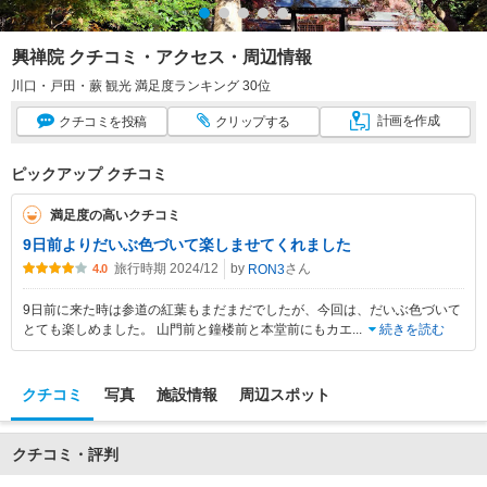
興禅院 クチコミ・アクセス・周辺情報
川口・戸田・蕨 観光 満足度ランキング 30位
計画
を作成
クチコミ
を投稿
クリップ
する
ピックアップ クチコミ
満足度の高いクチコミ
9日前よりだいぶ色づいて楽しませてくれました
旅行時期 2024/12
by
さん
RON3
4.0
9日前に来た時は参道の紅葉もまだまだでしたが、今回は、だいぶ色づいて
とても楽しめました。 山門前と鐘楼前と本堂前にもカエ
...
続きを読む
クチコミ
写真
施設情報
周辺スポット
クチコミ・評判