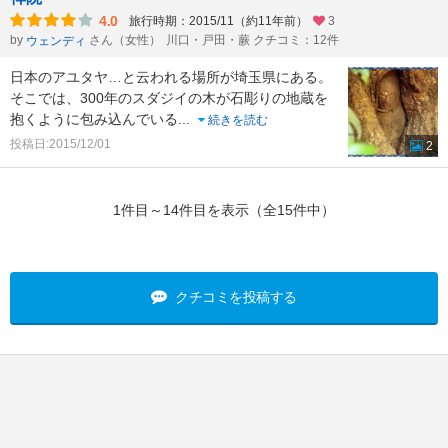
4.0
旅行時期：2015/11（約11年前）
3
by
さん（女性）
川口・戸田・蕨 クチコミ：12件
ウェンディ
日本のアユタヤ…と云われる場所が埼玉県にある。
そこでは、300年のスダジイの木が石彫りの地蔵を
抱くように包み込んでいる
...
続きを読む
投稿日:2015/12/01
2
1件目～14件目を表示（全15件中）
クチコミを投稿する