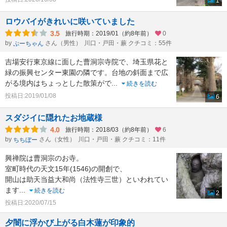
1
ロウバイがきれいに咲いていました
3.5
旅行時期：2019/01（約8年前）
0
by
さん（男性）
川口・戸田・蕨 クチコミ：55件
ぷーちゃん
吉場安行東京線に面した曹洞宗寺院で、埼玉県花と
緑の振興センター東園の隣です。台地の斜面まで広
がる境内はちょっとした散策がで
...
続きを読む
投稿日:2019/01/08
6
スダジイに隠れたお地蔵様
4.0
旅行時期：2018/03（約8年前）
6
by
さん（女性）
川口・戸田・蕨 クチコミ：11件
ちちぼー
興禅院は曹洞宗のお寺。
室町時代の天文15年(1546)の開創で、
開山は助天当益大和尚（法性寺三世）といわれてい
ます
...
続きを読む
2
投稿日:2020/07/15
夕闇に浮かび上がる白木蓮が印象的