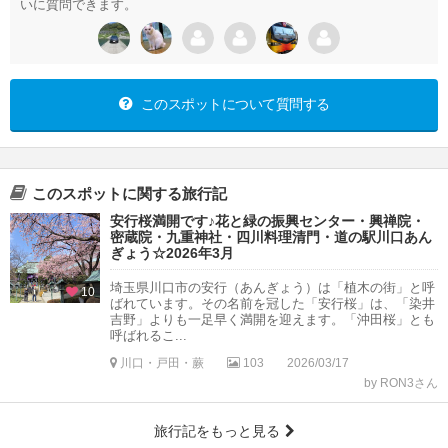
いに質問できます。
このスポットについて質問する
このスポットに関する旅行記
安行桜満開です♪花と緑の振興センター・興禅院・
密蔵院・九重神社・四川料理清門・道の駅川口あん
ぎょう☆2026年3月
埼玉県川口市の安行（あんぎょう）は「植木の街」と呼
10
ばれています。その名前を冠した「安行桜」は、「染井
吉野」よりも一足早く満開を迎えます。「沖田桜」とも
呼ばれるこ...
川口・戸田・蕨
103
2026/03/17
by RON3さん
旅行記をもっと見る