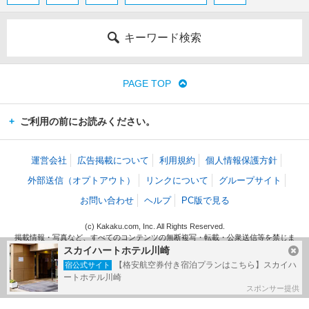
キーワード検索
PAGE TOP
ご利用の前にお読みください。
運営会社
広告掲載について
利用規約
個人情報保護方針
外部送信（オプトアウト）
リンクについて
グループサイト
お問い合わせ
ヘルプ
PC版で見る
(c) Kakaku.com, Inc. All Rights Reserved.
掲載情報・写真など、すべてのコンテンツの無断複写・転載・公衆送信等を禁じま
す。
スカイハートホテル川崎
【格安航空券付き宿泊プランはこちら】スカイハ
宿公式サイト
ートホテル川崎
スポンサー提供