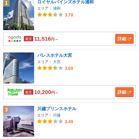
ロイヤルパインズホテル浦和
1
エリア：
浦和
3.78
11,516
詳細
最安
円～
パレスホテル大宮
2
エリア：
大宮
3.69
10,200
詳細
最安
円～
川越プリンスホテル
3
エリア：
川越
3.49