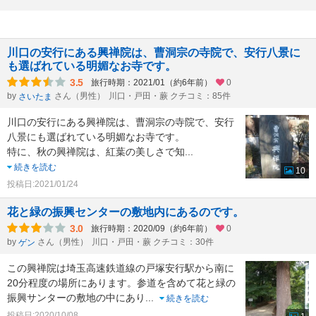
川口の安行にある興禅院は、曹洞宗の寺院で、安行八景に
も選ばれている明媚なお寺です。
3.5
旅行時期：2021/01（約6年前）
0
by
さん（男性）
川口・戸田・蕨 クチコミ：85件
さいたま
川口の安行にある興禅院は、曹洞宗の寺院で、安行
八景にも選ばれている明媚なお寺です。
特に、秋の興禅院は、紅葉の美しさで知
...
続きを読む
10
投稿日:2021/01/24
花と緑の振興センターの敷地内にあるのです。
3.0
旅行時期：2020/09（約6年前）
0
by
さん（男性）
川口・戸田・蕨 クチコミ：30件
ゲン
この興禅院は埼玉高速鉄道線の戸塚安行駅から南に
20分程度の場所にあります。参道を含めて花と緑の
振興サンターの敷地の中にあり
...
続きを読む
投稿日:2020/10/08