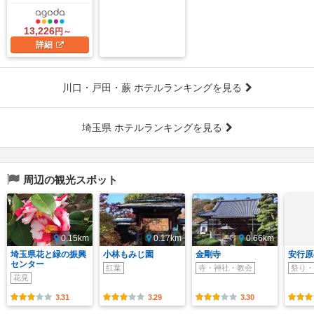
13,226
円～
詳細
川口・戸田・蕨 ホテルランキングを見る
埼玉県 ホテルランキングを見る
周辺の観光スポット
0.15km
0.17km
0.66km
埼玉県花と緑の振興
小林もみじ園
金剛寺
安行原
センター
紅葉
寺・神社・教会
祭り・
花見
3.31
3.29
3.30