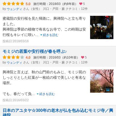
5.0
旅行時期：2018/03（約8年前）
5
by
さん（女性）
川口・戸田・蕨 クチコミ：12件
ウェンディ
蜜蔵院の安行桜を見た帰路に、興禅院へと立ち寄り
ました。
興禅院は季節の植物で有名なお寺で、この時期は安
行桜もキレイに咲い
...
続きを読む
4
投稿日:2018/03/16
モミジの若葉や安行桜が春を呼ぶ♪
4.0
旅行時期：2016/03（約10年前）
5
by
さん（女性）
川口・戸田・蕨 クチコミ：12件
ウェンディ
興禅院と言えば、秋の山門前のもみじ、モミジ苑の
しっとりとした紅葉が一枚絵の様で美しいと有名な
場所。
1
でも、春だって負
...
続きを読む
投稿日:2016/03/22
日本のアユタヤ☆300年の老木が仏を包み込むモミジ寺／興
禅院