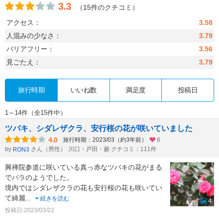
3.3
（15件のクチコミ）
アクセス：
3.58
人混みの少なさ：
3.79
バリアフリー：
3.56
見ごたえ：
3.79
旅行時期
いいね数
満足度
投稿日
1～14件（全15件中）
ツバキ、シダレザクラ、安行桜の花が咲いていました
4.0
旅行時期：2023/03（約3年前）
6
by
さん（男性）
川口・戸田・蕨 クチコミ：111件
RON3
興禅院参道に咲いている真っ赤なツバキの花がまる
でバラのようでした。
境内ではシダレザクラの花も安行桜の花も咲いてい
て綺麗
...
続きを読む
4
投稿日:2023/03/22