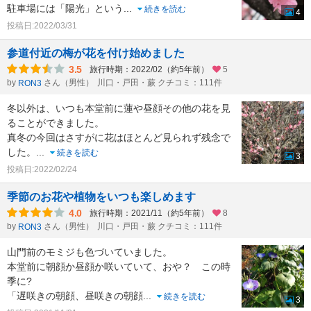
駐車場には「陽光」という
...
続きを読む
4
投稿日:2022/03/31
参道付近の梅が花を付け始めました
3.5
旅行時期：2022/02（約5年前）
5
by
さん（男性）
川口・戸田・蕨 クチコミ：111件
RON3
冬以外は、いつも本堂前に蓮や昼顔その他の花を見
ることができました。
真冬の今回はさすがに花はほとんど見られず残念で
した。
...
続きを読む
3
投稿日:2022/02/24
季節のお花や植物をいつも楽しめます
4.0
旅行時期：2021/11（約5年前）
8
by
さん（男性）
川口・戸田・蕨 クチコミ：111件
RON3
山門前のモミジも色づいていました。
本堂前に朝顔か昼顔か咲いていて、おや？ この時
季に?
「遅咲きの朝顔、昼咲きの朝顔
...
続きを読む
3