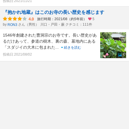
投稿日:2021/11/21
『抱かれ地蔵』はこのお寺の長い歴史を感じます
4.0
旅行時期：2021/08（約5年前）
5
by
さん（男性）
川口・戸田・蕨 クチコミ：111件
RON3
1546年創建された曹洞宗のお寺です。長い歴史があ
るだけあって、参道の樹木、裏の森、墓地内にある
「スダジイの大木に包まれた
...
続きを読む
投稿日:2021/08/02
5