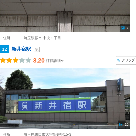
7
住所
埼玉県蕨市 中央１丁目
新井宿駅
12
駅
3.20
クリップ
評価詳細
10
住所
埼玉県川口市大字新井宿15-3