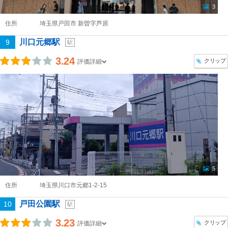
3
住所
埼玉県戸田市 新曽字芦原
川口元郷駅
9
駅
3.24
クリップ
評価詳細
5
住所
埼玉県川口市元郷1-2-15
戸田公園駅
10
駅
3.23
クリップ
評価詳細