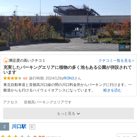
87
満足度の高いクチコミ
クチコミ一覧
を見る
充実したパーキングエリアに植物の多く池もある公園が併設されて
います
旅行時期: 2024/12
by
RON3
4.0
東北自動車道と首都高川口線の間の川口料金所からパーキングに行けます。一
般道からも行けるハイウェイオアシスになっています。
続きを読む
アクセス
首都高パーキングエリアです
もっと見る
川口駅
2
駅