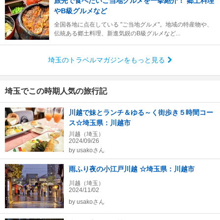
旅先で食べたいご当地グルメを一挙紹介！ 郷土料理
やB級グルメなど
全国各地に点在している "ご当地グルメ"。地域の特産物や、
伝統ある郷土料理、新進気鋭のB級グルメなど...
埼玉のトラベルマガジンをもっと見る
埼玉でこの時期人気の旅行記
川越で妹とランチ＆ゆる～く街歩き５時間コー
ス☆埼玉県：川越市
川越（埼玉）
2024/09/26
by
usakoさん
雨ふり夜の小江戸川越 ☆埼玉県：川越市
川越（埼玉）
2024/11/02
by
usakoさん