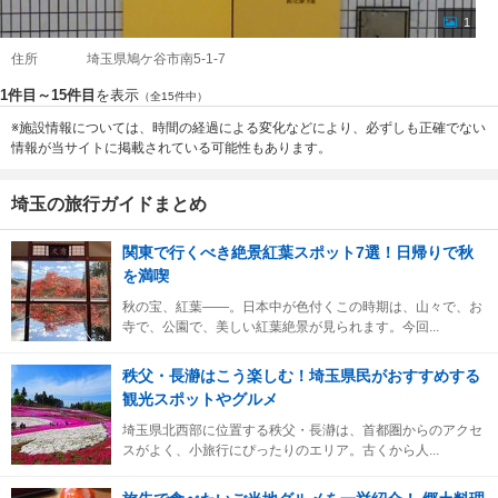
1
住所
埼玉県鳩ケ谷市南5-1-7
1件目～15件目
を表示
（全15件中）
※施設情報については、時間の経過による変化などにより、必ずしも正確でない
情報が当サイトに掲載されている可能性もあります。
埼玉の旅行ガイドまとめ
関東で行くべき絶景紅葉スポット7選！日帰りで秋
を満喫
秋の宝、紅葉――。日本中が色付くこの時期は、山々で、お
寺で、公園で、美しい紅葉絶景が見られます。今回...
秩父・長瀞はこう楽しむ！埼玉県民がおすすめする
観光スポットやグルメ
埼玉県北西部に位置する秩父・長瀞は、首都圏からのアクセ
スがよく、小旅行にぴったりのエリア。古くから人...