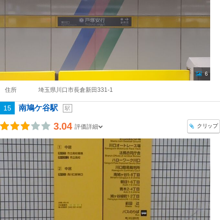
6
住所
埼玉県川口市長倉新田331-1
南鳩ケ谷駅
15
駅
3.04
クリップ
評価詳細