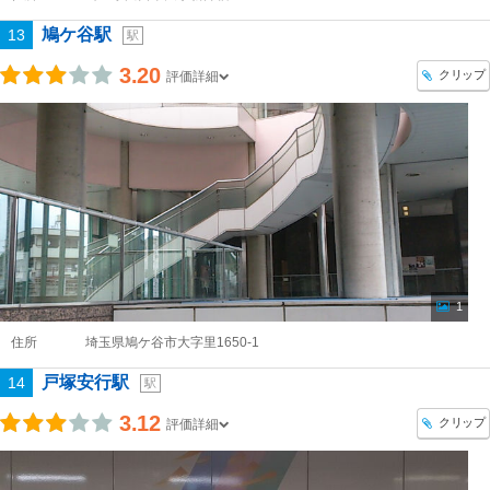
鳩ケ谷駅
13
駅
3.20
クリップ
評価詳細
1
住所
埼玉県鳩ケ谷市大字里1650-1
戸塚安行駅
14
駅
3.12
クリップ
評価詳細