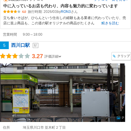
中に入っているお店も代わり、内容も魅力的に変わっています
旅行時期: 2026/03
by
RON3
4.0
立ち食いそばが、ひらんという仕出しの経験もある業者に代わっていたり、売
店に並ぶ商品も、この道の駅オリジナルの商品がたくさん
続きを読む
営業時間
9:00～18:00
西川口駅
5
駅
3.27
クリップ
評価詳細
7
住所
埼玉県川口市 並木町２丁目