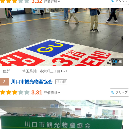
3.32
クリップ
評価詳細
35
住所
埼玉県川口市栄町三丁目1-21
川口市観光物産協会
3
道の駅
3.31
クリップ
評価詳細