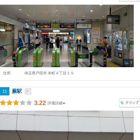
7
住所
埼玉県戸田市 本町４丁目１５
蕨駅
11
駅
3.22
クリップ
評価詳細