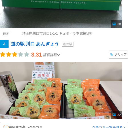
38
住所
埼玉県川口市川口1-1-1 キュポ・ラ本館棟5階
道の駅 川口 あんぎょう
4
道の駅
3.31
クリップ
評価詳細
32
満足度の高いクチコミ
クチコミ一覧
を見る