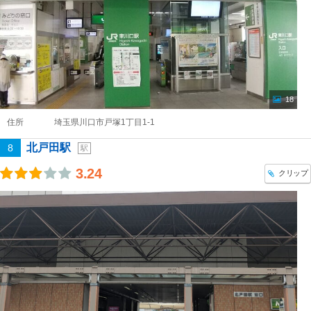
18
住所
埼玉県川口市戸塚1丁目1-1
北戸田駅
8
駅
3.24
クリップ