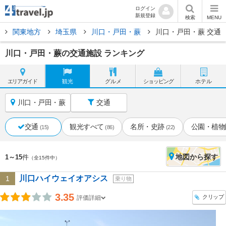
ログイン
新規登録
検索
MENU
関東地方
埼玉県
川口・戸田・蕨
川口・戸田・蕨 交通
川口・戸田・蕨の交通施設 ランキング
エリア
ガイド
観光
グルメ
ショッピング
ホテル
川口・戸田・蕨
交通
交通
観光すべて
名所・史跡
公園・植物
(15)
(86)
(22)
地図
から探す
1～15
件
（全15件中）
川口ハイウェイオアシス
1
乗り物
3.35
クリップ
評価詳細