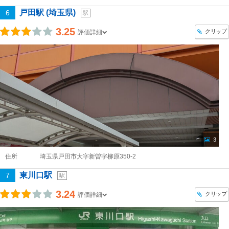
戸田駅 (埼玉県)
6
駅
3.25
クリップ
評価詳細
3
住所
埼玉県戸田市大字新曽字柳原350-2
東川口駅
7
駅
3.24
クリップ
評価詳細