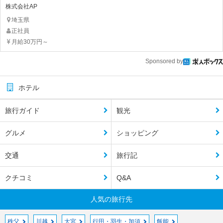
株式会社AP
埼玉県
正社員
月給30万円～
Sponsored by
ホテル
旅行ガイド
観光
グルメ
ショッピング
交通
旅行記
クチコミ
Q&A
人気の旅行先
秩父
川越
大宮
行田・羽生・加須
飯能