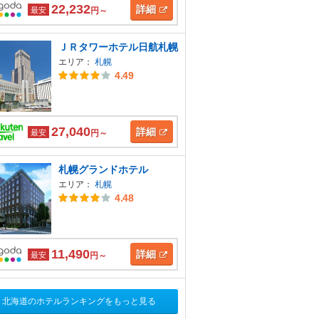
22,232
詳細
最安
円～
ＪＲタワーホテル日航札幌
エリア：
札幌
4.49
27,040
詳細
最安
円～
札幌グランドホテル
エリア：
札幌
4.48
11,490
詳細
最安
円～
北海道のホテルランキングをもっと見る