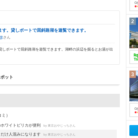
2
ます。貸しボートで屈斜路湖を遊覧できます。
さん
彦
貸しボートで屈斜路湖を遊覧できます。湖畔の浜辺を掘るとお湯が出
3
スポット
コミ）
のホワイトピリカが便利
by
さん
東京おやじっち
りだけ人混みになります
by
さん
東京おやじっち