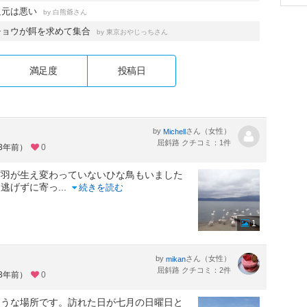
足元は悪い
by
さん
白熊爺
チョウが餌を求めて集合
by
さん
東京おやじっち
満足度
投稿日
by
さん（女性）
Michell
屈斜路 クチコミ：1件
約3年前）
0
だ羽が生え変わっていないひな鳥もいました
と逃げずに寄っ
...
続きを読む
1
by
さん（女性）
mikan
屈斜路 クチコミ：2件
約3年前）
0
ような場所です。訪れた日が七月の日曜日と