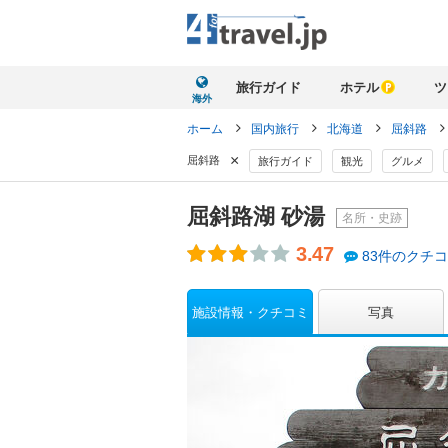
旅行ガイド
ホテル
ツ
海外
ホーム
国内旅行
北海道
屈斜路
×
屈斜路
旅行ガイド
観光
グルメ
屈斜路湖 砂湯
名所・史跡
3.47
83件のクチ
施設情報・クチコミ
写真