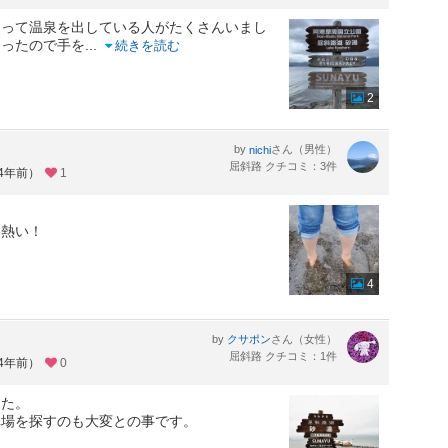
掘って温泉を出している人がたくさんいまし
あったので手を
...
続きを読む
2
by
さん（男性）
nichi
屈斜路 クチコミ：3件
約4年前）
1
と熱い！
4
by
さん（女性）
クサポン
屈斜路 クチコミ：1件
約4年前）
0
した。
車場を探すのも大変との事です。