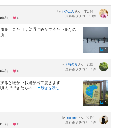
by
さん（非公開）
いのたん
屈斜路 クチコミ：1件
約4年前）
0
斜路湖、見た目は普通に静かで冷たい湖なの
場所。
1
by
さん（女性）
３時の母
屈斜路 クチコミ：3件
約4年前）
0
を掘ると暖かいお湯が出て驚きます
は噴火でできたもの
...
続きを読む
1
by
さん（女性）
keiponn
屈斜路 クチコミ：3件
約4年前）
0