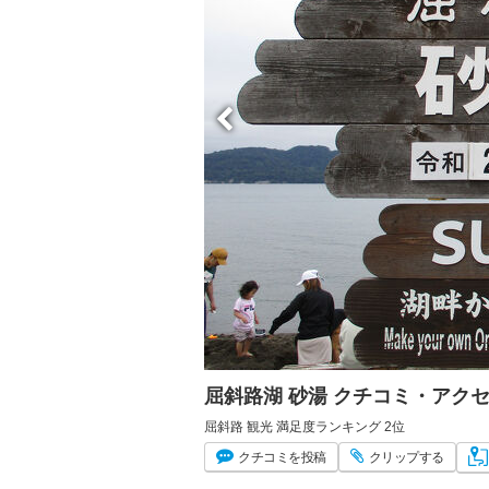
屈斜路湖 砂湯 クチコミ・アク
屈斜路 観光 満足度ランキング 2位
クチコミ
を投稿
クリップ
する