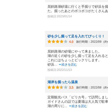
屈斜路湖砂湯に行くと手掘りで砂浜を
た。掘ったあとのボコボコがたくさん
投稿日:2023/01/14
砂を少し掘って足を入れてびっくり！
4.0
旅行時期：2022/09（
屈斜路湖の砂場にやって来ました。
湖の近くの砂を少し掘って足を入れる
これにはちょっとビックリします。
砂浜
...
続きを読む
投稿日:2022/11/13
湖岸を掘ったら温泉
3.5
旅行時期：2022/08（
定期観光バス「ピリカ号」で訪問しま
ガイドさんの話では夏場は大人気で駐
湖の周りに
...
続きを読む