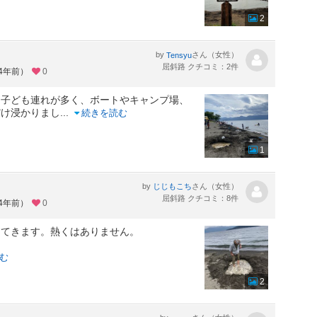
2
by
さん（女性）
Tensyu
屈斜路 クチコミ：2件
約4年前）
0
。子ども連れが多く、ボートやキャンプ場、
だけ浸かりまし
...
続きを読む
1
by
さん（女性）
じじもこち
屈斜路 クチコミ：8件
約4年前）
0
出てきます。熱くはありません。
む
2