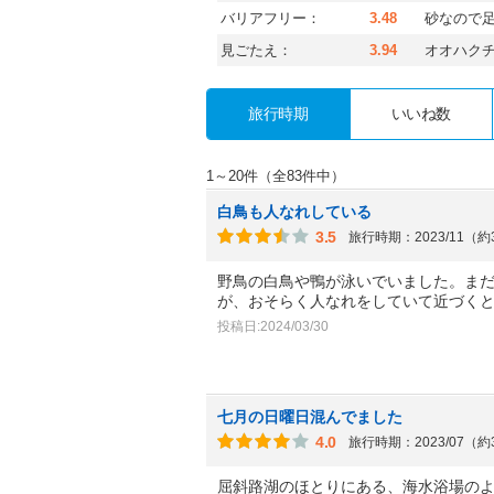
バリアフリー：
3.48
砂なので
見ごたえ：
3.94
オオハク
旅行時期
いいね数
1～20件（全83件中）
白鳥も人なれしている
3.5
旅行時期：2023/11（
野鳥の白鳥や鴨が泳いでいました。ま
が、おそらく人なれをしていて近づく
投稿日:2024/03/30
七月の日曜日混んでました
4.0
旅行時期：2023/07（
屈斜路湖のほとりにある、海水浴場の