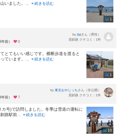
沢山いました。
...
続きを読む
1
by
さん（男性）
INI
屈斜路 クチコミ：1件
約3年前）
0
ってとてもいい感じです。横断歩道を渡ると
待っています。
...
続きを読む
1
by
さん（非公開）
東京おやじっち
屈斜路 クチコミ：1件
約3年前）
7
リカ号)で訪問しました。冬季は雪道の運転に
。釧路駅前
...
続きを読む
10