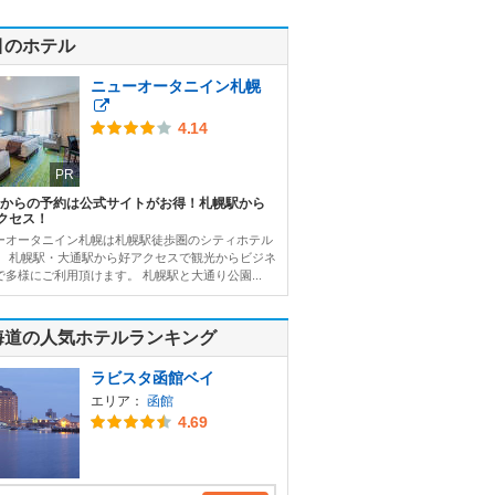
目のホテル
ニューオータニイン札幌
4.14
PR
Bからの予約は公式サイトがお得！札幌駅から
クセス！
ーオータニイン札幌は札幌駅徒歩圏のシティホテル
。 札幌駅・大通駅から好アクセスで観光からビジネ
で多様にご利用頂けます。 札幌駅と大通り公園...
海道の人気ホテルランキング
ラビスタ函館ベイ
エリア：
函館
4.69