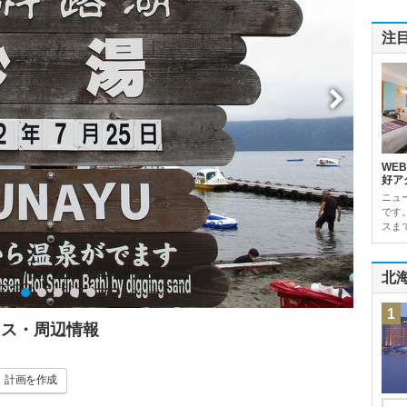
注
WE
好ア
ニュ
です
スま
北
1
セス・周辺情報
計画
を作成