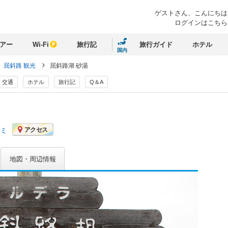
ゲストさん、
こんにちは
ログインはこちら
アー
Wi-Fi
旅行記
旅行ガイド
ホテル
国内
屈斜路 観光
屈斜路湖 砂湯
交通
ホテル
旅行記
Q＆A
コミ
アクセス
地図・周辺情報