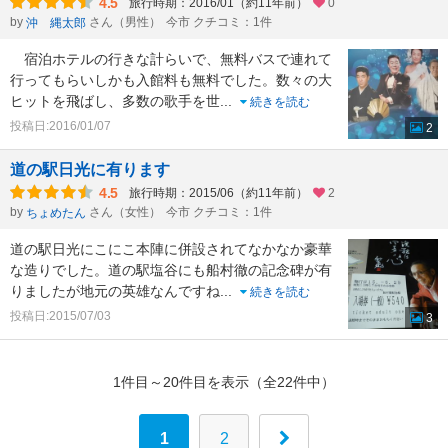
4.5
旅行時期：2016/01（約11年前）
0
by
さん（男性）
今市 クチコミ：1件
沖 縄太郎
宿泊ホテルの行きな計らいで、無料バスで連れて
行ってもらいしかも入館料も無料でした。数々の大
ヒットを飛ばし、多数の歌手を世
...
続きを読む
投稿日:2016/01/07
2
道の駅日光に有ります
4.5
旅行時期：2015/06（約11年前）
2
by
さん（女性）
今市 クチコミ：1件
ちょめたん
道の駅日光にこにこ本陣に併設されてなかなか豪華
な造りでした。道の駅塩谷にも船村徹の記念碑が有
りましたが地元の英雄なんですね
...
続きを読む
投稿日:2015/07/03
3
1件目～20件目を表示（全22件中）
1
2