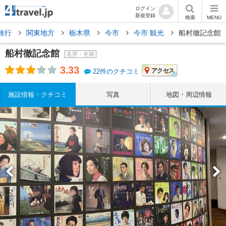
ログイン
新規登録
検索
MENU
旅行
関東地方
栃木県
今市
今市 観光
船村徹記念館
船村徹記念館
名所・史跡
3.33
アクセス
22件のクチコミ
施設情報・クチコミ
写真
地図・周辺情報