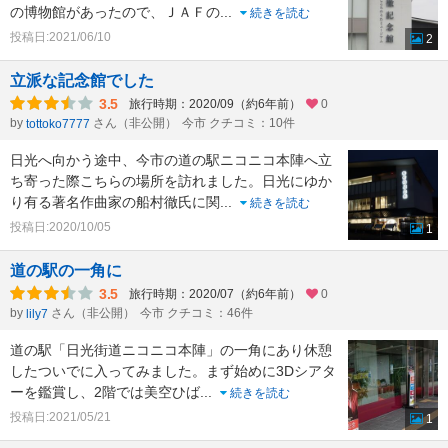
の博物館があったので、ＪＡＦの
...
続きを読む
投稿日:2021/06/10
2
立派な記念館でした
3.5
旅行時期：2020/09（約6年前）
0
by
さん（非公開）
今市 クチコミ：10件
tottoko7777
日光へ向かう途中、今市の道の駅ニコニコ本陣へ立
ち寄った際こちらの場所を訪れました。日光にゆか
り有る著名作曲家の船村徹氏に関
...
続きを読む
投稿日:2020/10/05
1
道の駅の一角に
3.5
旅行時期：2020/07（約6年前）
0
by
さん（非公開）
今市 クチコミ：46件
lily7
道の駅「日光街道ニコニコ本陣」の一角にあり休憩
したついでに入ってみました。まず始めに3Dシアタ
ーを鑑賞し、2階では美空ひば
...
続きを読む
投稿日:2021/05/21
1