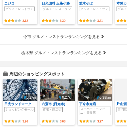
ニジコ
日光珈琲 玉藻小路
並木そば
本陣カ
グルメ・レストラン
グルメ・レストラン
グルメ・レストラン
グルメ
3.12
3.30
3.21
今市 グルメ・レストランランキングを見る
栃木県 グルメ・レストランランキングを見る
周辺のショッピングスポット
0.2km
0.27km
0.38km
日光ランドマーク
六斎市 (日光市)
下今市売店
片山酒
スーパー・コンビ
ショッピングモール
市場・商店街
専門店
ニ・量販店
3.26
3.08
3.27