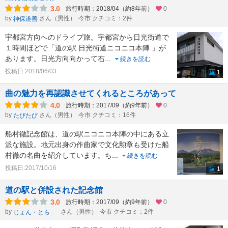
3.0
旅行時期：2018/04（約8年前）
0
by
さん（男性）
今市 クチコミ：2件
神保道善
宇都宮方向へのドライブ旅。宇都宮から日光街道で
１時間ほどで「道の駅 日光街道ニコニコ本陣 」が
あります。日光方向向かって右
...
続きを読む
投稿日:2018/06/03
1
曲の魅力を再認識させてくれるところがあって
4.0
旅行時期：2017/09（約9年前）
0
by
さん（男性）
今市 クチコミ：16件
たびたび
船村徹記念館は、道の駅ニコニコ本陣の中にある立
派な施設。地元出身の作曲家で文化勲章も受けた船
村徹の名曲を紹介しています。ち
...
続きを読む
投稿日:2017/10/16
1
道の駅と併設された記念館
3.0
旅行時期：2017/09（約9年前）
0
by
さん（男性）
今市 クチコミ：2件
じょん・とらべる太