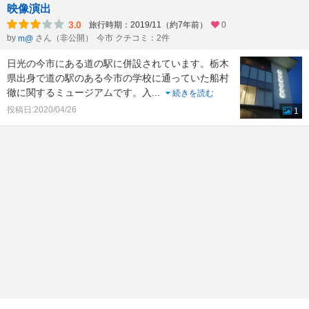
映像演出
3.0
旅行時期：2019/11（約7年前）
0
by
さん（非公開）
今市 クチコミ：2件
m@
日光の今市にある道の駅に併設されています。栃木
県出身で道の駅のある今市の学校に通っていた船村
徹に関するミュージアムです。入
...
続きを読む
投稿日:2020/04/26
1