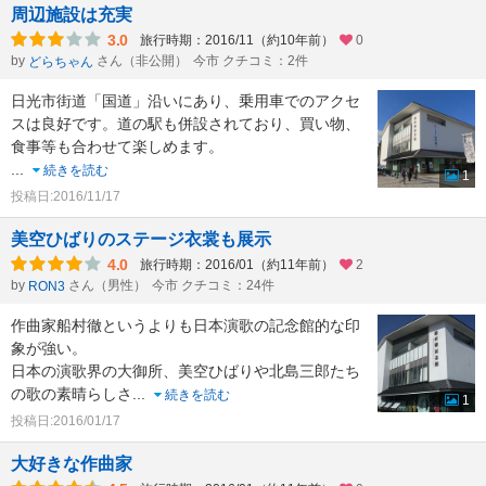
周辺施設は充実
3.0
旅行時期：2016/11（約10年前）
0
by
さん（非公開）
今市 クチコミ：2件
どらちゃん
日光市街道「国道」沿いにあり、乗用車でのアクセ
スは良好です。道の駅も併設されており、買い物、
食事等も合わせて楽しめます。
...
続きを読む
1
投稿日:2016/11/17
美空ひばりのステージ衣裳も展示
4.0
旅行時期：2016/01（約11年前）
2
by
さん（男性）
今市 クチコミ：24件
RON3
作曲家船村徹というよりも日本演歌の記念館的な印
象が強い。
日本の演歌界の大御所、美空ひばりや北島三郎たち
の歌の素晴らしさ
...
続きを読む
1
投稿日:2016/01/17
大好きな作曲家