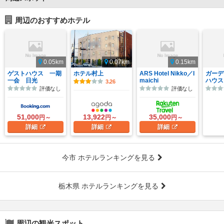
周辺のおすすめホテル
0.05km
0.07km
0.15km
ゲストハウス 一期
ホテル村上
ARS Hotel Nikko／I
ガーデ
一会 日光
maichi
ハウス
3.26
評価なし
評価なし
51,000
13,922
35,000
円～
円～
円～
詳細
詳細
詳細
今市 ホテルランキングを見る
栃木県 ホテルランキングを見る
周辺の観光スポット