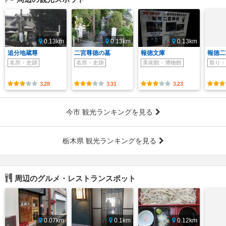
0.13km
0.13km
0.13km
追分地蔵尊
二宮尊徳の墓
報徳文庫
報徳二
名所・史跡
名所・史跡
美術館・博物館
祭り・
3.28
3.31
3.23
今市 観光ランキングを見る
栃木県 観光ランキングを見る
周辺のグルメ・レストランスポット
0.07km
0.1km
0.12km