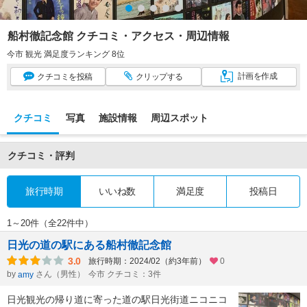
船村徹記念館 クチコミ・アクセス・周辺情報
今市 観光 満足度ランキング 8位
計画
を作成
クチコミ
を投稿
クリップ
する
クチコミ
写真
施設情報
周辺スポット
クチコミ・評判
旅行時期
いいね数
満足度
投稿日
1～20件（全22件中）
日光の道の駅にある船村徹記念館
3.0
旅行時期：2024/02（約3年前）
0
by
さん（男性）
今市 クチコミ：3件
amy
日光観光の帰り道に寄った道の駅日光街道ニコニコ