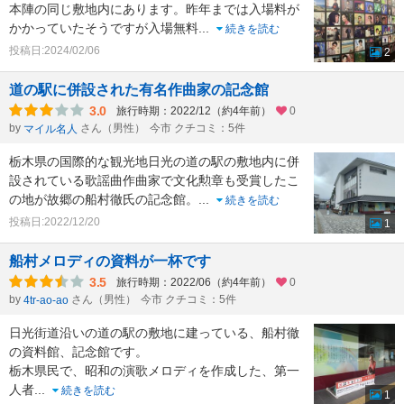
本陣の同じ敷地内にあります。昨年までは入場料が
かかっていたそうですが入場無料
...
続きを読む
投稿日:2024/02/06
2
道の駅に併設された有名作曲家の記念館
3.0
旅行時期：2022/12（約4年前）
0
by
さん（男性）
今市 クチコミ：5件
マイル名人
栃木県の国際的な観光地日光の道の駅の敷地内に併
設されている歌謡曲作曲家で文化勲章も受賞したこ
の地が故郷の船村徹氏の記念館。
...
続きを読む
投稿日:2022/12/20
1
船村メロディの資料が一杯です
3.5
旅行時期：2022/06（約4年前）
0
by
さん（男性）
今市 クチコミ：5件
4tr-ao-ao
日光街道沿いの道の駅の敷地に建っている、船村徹
の資料館、記念館です。
栃木県民で、昭和の演歌メロディを作成した、第一
人者
...
続きを読む
1