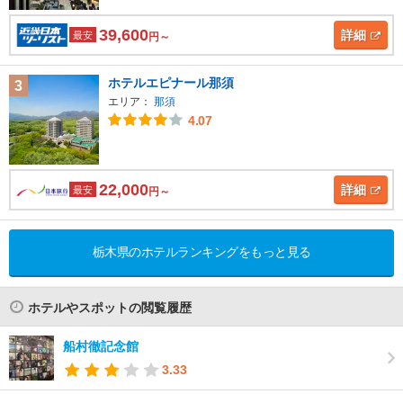
39,600
詳細
最安
円～
ホテルエピナール那須
3
エリア：
那須
4.07
22,000
詳細
最安
円～
栃木県のホテルランキングをもっと見る
ホテルやスポットの閲覧履歴
船村徹記念館
3.33