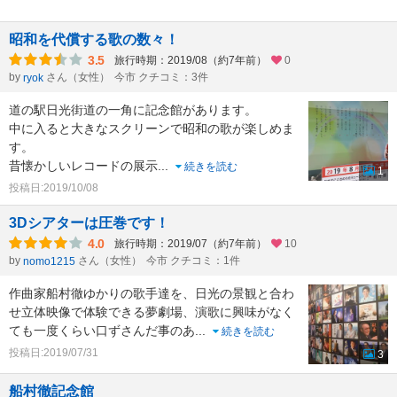
昭和を代償する歌の数々！
3.5
旅行時期：2019/08（約7年前）
0
by
さん（女性）
今市 クチコミ：3件
ryok
道の駅日光街道の一角に記念館があります。
中に入ると大きなスクリーンで昭和の歌が楽しめま
す。
昔懐かしいレコードの展示
...
続きを読む
1
投稿日:2019/10/08
3Dシアターは圧巻です！
4.0
旅行時期：2019/07（約7年前）
10
by
さん（女性）
今市 クチコミ：1件
nomo1215
作曲家船村徹ゆかりの歌手達を、日光の景観と合わ
せ立体映像で体験できる夢劇場、演歌に興味がなく
ても一度くらい口ずさんだ事のあ
...
続きを読む
投稿日:2019/07/31
3
船村徹記念館