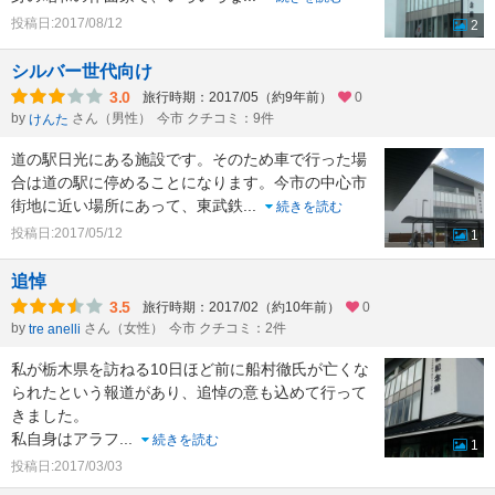
投稿日:2017/08/12
2
シルバー世代向け
3.0
旅行時期：2017/05（約9年前）
0
by
さん（男性）
今市 クチコミ：9件
けんた
道の駅日光にある施設です。そのため車で行った場
合は道の駅に停めることになります。今市の中心市
街地に近い場所にあって、東武鉄
...
続きを読む
投稿日:2017/05/12
1
追悼
3.5
旅行時期：2017/02（約10年前）
0
by
さん（女性）
今市 クチコミ：2件
tre anelli
私が栃木県を訪ねる10日ほど前に船村徹氏が亡くな
られたという報道があり、追悼の意も込めて行って
きました。
私自身はアラフ
...
続きを読む
1
投稿日:2017/03/03