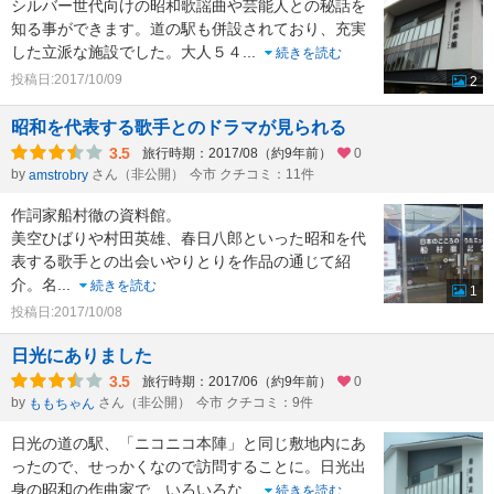
シルバー世代向けの昭和歌謡曲や芸能人との秘話を
知る事ができます。道の駅も併設されており、充実
した立派な施設でした。大人５４
...
続きを読む
投稿日:2017/10/09
2
昭和を代表する歌手とのドラマが見られる
3.5
旅行時期：2017/08（約9年前）
0
by
さん（非公開）
今市 クチコミ：11件
amstrobry
作詞家船村徹の資料館。
美空ひばりや村田英雄、春日八郎といった昭和を代
表する歌手との出会いやりとりを作品の通じて紹
介。名
...
続きを読む
1
投稿日:2017/10/08
日光にありました
3.5
旅行時期：2017/06（約9年前）
0
by
さん（非公開）
今市 クチコミ：9件
ももちゃん
日光の道の駅、「ニコニコ本陣」と同じ敷地内にあ
ったので、せっかくなので訪問することに。日光出
身の昭和の作曲家で、いろいろな
...
続きを読む