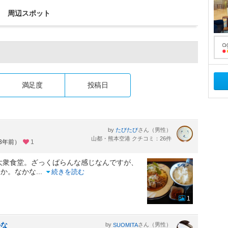
周辺スポット
満足度
投稿日
by
さん（男性）
たびたび
山都・熊本空港 クチコミ：26件
約3年前）
1
大衆食堂。ざっくばらんな感じなんですが、
とか。なかな
...
続きを読む
1
かな
by
さん（男性）
SUOMITA