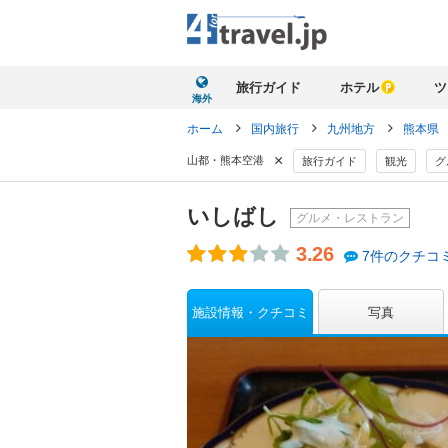
旅行ガイド
ホテル
ツ
海外
ホーム
国内旅行
九州地方
熊本県
×
山都・熊本空港
旅行ガイド
観光
グ
いしばし
グルメ・レストラン
3.26
7件のクチコ
施設情報・クチコミ
写真