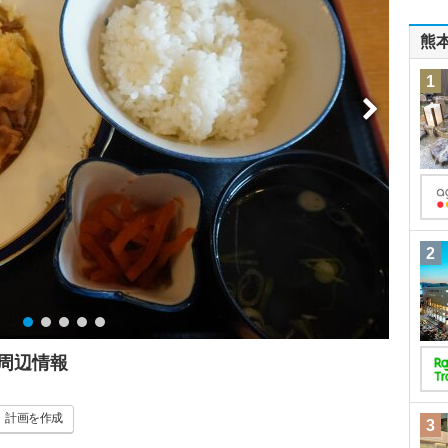
熊
1
2
周辺情報
計画
を作成
3