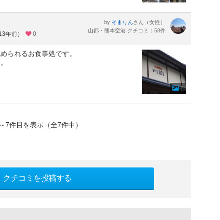
by
さん（女性）
そまりん
山都・熊本空港 クチコミ：58件
13年前）
0
眺められるお食事処です。
す。
1
～7件目を表示（全7件中）
クチコミを投稿する