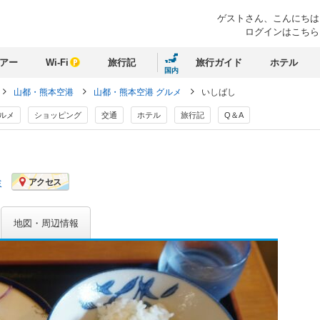
ゲストさん、
こんにちは
ログインはこちら
アー
Wi-Fi
旅行記
旅行ガイド
ホテル
国内
山都・熊本空港
山都・熊本空港 グルメ
いしばし
ルメ
ショッピング
交通
ホテル
旅行記
Q＆A
ミ
アクセス
地図・周辺情報