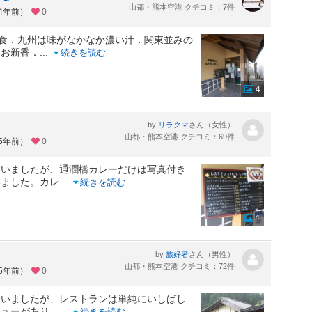
山都・熊本空港 クチコミ：7件
約4年前）
0
食．九州は味がなかなか濃い汁．関東並みの
とお新香．
...
続きを読む
4
by
さん（女性）
リラクマ
山都・熊本空港 クチコミ：69件
約5年前）
0
ていましたが、通潤橋カレーだけは写真付き
いました。カレ
...
続きを読む
1
by
さん（男性）
旅好者
山都・熊本空港 クチコミ：72件
約5年前）
0
ていましたが、レストランは単純にいしばし
ニューがあり、
...
続きを読む