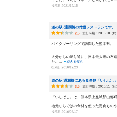
投稿日:2021/12/15
道の駅･通潤橋の付設レストランです。
2.5
旅行時期：2016/10（約
バイクツーリングで訪問した熊本県。
大分からの帰り道に、日本最大級の石
た。
...
続きを読む
投稿日:2016/12/23
道の駅 通潤橋にある食事処『いしばし
3.5
旅行時期：2015/11（約
『いしばし』は、熊本県上益城郡山都町
地元ならではの食材を使った定食もの
投稿日:2016/08/17