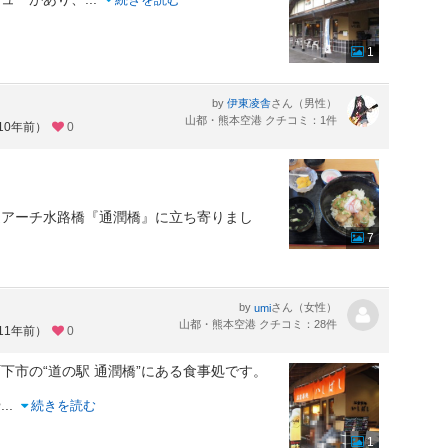
1
by
さん（男性）
伊東凌舎
山都・熊本空港 クチコミ：1件
10年前）
0
造アーチ水路橋『通潤橋』に立ち寄りまし
7
』
by
さん（女性）
umi
山都・熊本空港 クチコミ：28件
11年前）
0
下市の“道の駅 通潤橋”にある食事処です。
や
...
続きを読む
1