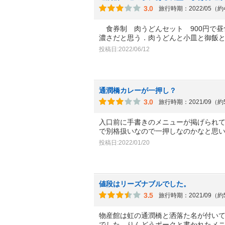
3.0
旅行時期：2022/05（
食券制 肉うどんセット 900円で昼
濃さだと思う．肉うどんと小皿と御飯
投稿日:2022/06/12
通潤橋カレーが一押し？
3.0
旅行時期：2021/09（
入口前に手書きのメニューが掲げられ
で別格扱いなので一押しなのかなと思
投稿日:2022/01/20
値段はリーズナブルでした。
3.5
旅行時期：2021/09（
物産館は虹の通潤橋と洒落た名が付い
でした。りんどうポークと書かれたメ