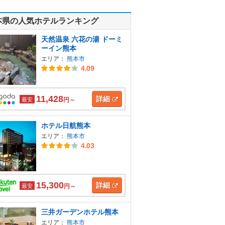
本県の人気ホテルランキング
天然温泉 六花の湯 ドーミ
ーイン熊本
エリア：
熊本市
4.09
11,428
詳細
最安
円～
ホテル日航熊本
エリア：
熊本市
4.03
15,300
詳細
最安
円～
三井ガーデンホテル熊本
エリア：
熊本市