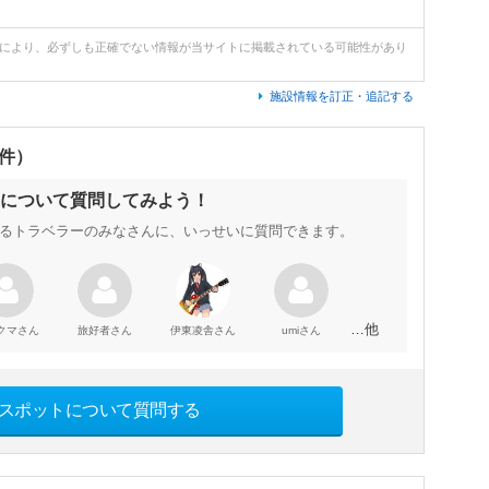
どにより、必ずしも正確でない情報が当サイトに掲載されている可能性があり
施設情報を訂正・追記する
0件）
について質問してみよう！
るトラベラーのみなさんに、いっせいに質問できます。
…他
さん
さん
さん
さん
クマ
旅好者
伊東凌舎
umi
スポットについて質問する