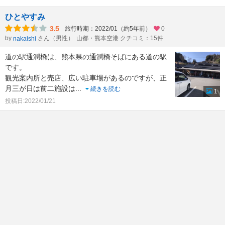
ひとやすみ
3.5
旅行時期：2022/01（約5年前）
0
by
さん（男性）
山都・熊本空港 クチコミ：15件
nakaishi
道の駅通潤橋は、熊本県の通潤橋そばにある道の駅
です。
観光案内所と売店、広い駐車場があるのですが、正
月三が日は前二施設は
...
続きを読む
1
投稿日:2022/01/21