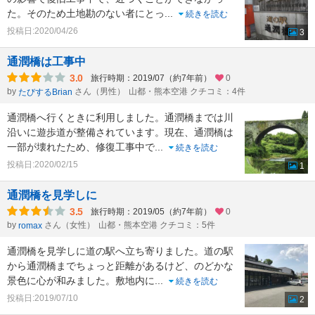
た。そのため土地勘のない者にとっ
...
続きを読む
投稿日:2020/04/26
3
通潤橋は工事中
3.0
旅行時期：2019/07（約7年前）
0
by
さん（男性）
山都・熊本空港 クチコミ：4件
たびするBrian
通潤橋へ行くときに利用しました。通潤橋までは川
沿いに遊歩道が整備されています。現在、通潤橋は
一部が壊れたため、修復工事中で
...
続きを読む
投稿日:2020/02/15
1
通潤橋を見学しに
3.5
旅行時期：2019/05（約7年前）
0
by
さん（女性）
山都・熊本空港 クチコミ：5件
romax
通潤橋を見学しに道の駅へ立ち寄りました。道の駅
から通潤橋までちょっと距離があるけど、のどかな
景色に心が和みました。敷地内に
...
続きを読む
投稿日:2019/07/10
2