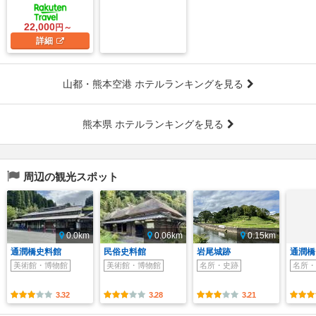
22,000
円～
詳細
山都・熊本空港 ホテルランキングを見る
熊本県 ホテルランキングを見る
周辺の観光スポット
0.0km
0.06km
0.15km
通潤橋史料館
民俗史料館
岩尾城跡
通潤橋
美術館・博物館
美術館・博物館
名所・史跡
名所・
3.32
3.28
3.21