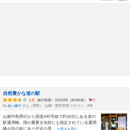
自然豊かな道の駅
3.5
旅行時期：2022/08（約4年前）
2
by
さん（男性）
山都・熊本空港 クチコミ：6件
赤い獅子
山都中島西ICから国道445号線で約30分にある道の
駅通潤橋。国の重要文化財にも指定されている通潤
橋が目の前にあり付近の景
...
続きを読む