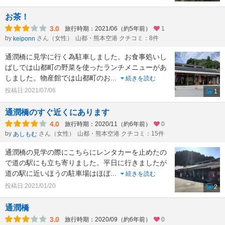
お茶！
3.0
旅行時期：2021/06（約5年前）
1
by
さん（女性）
山都・熊本空港 クチコミ：8件
keiponn
通潤橋に見学に行く為駐車しました。お食事処いし
ばしでは山都町の野菜を使ったランチメニューがあ
しました。物産館では山都町のお
...
続きを読む
投稿日:2021/07/06
1
通潤橋のすぐ近くにあります
4.0
旅行時期：2020/11（約6年前）
0
by
さん（女性）
山都・熊本空港 クチコミ：15件
あしもむ
通潤橋の見学の際にこちらにレンタカーを止めたの
で道の駅にも立ち寄りました。平日に行きましたが
道の駅に近いほうの駐車場はほぼ
...
続きを読む
投稿日:2021/01/20
2
通潤橋
3.0
旅行時期：2020/09（約6年前）
0