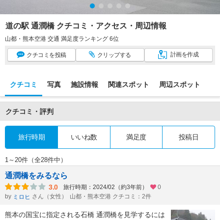
道の駅 通潤橋 クチコミ・アクセス・周辺情報
山都・熊本空港 交通 満足度ランキング 6位
計画
を作成
クチコミ
を投稿
クリップ
する
クチコミ
写真
施設情報
関連スポット
周辺スポット
クチコミ・評判
旅行時期
いいね数
満足度
投稿日
1～20件（全28件中）
通潤橋をみるなら
3.0
旅行時期：2024/02（約3年前）
0
by
さん（女性）
山都・熊本空港 クチコミ：2件
ミロヒ
熊本の国宝に指定される石橋 通潤橋を見学するには