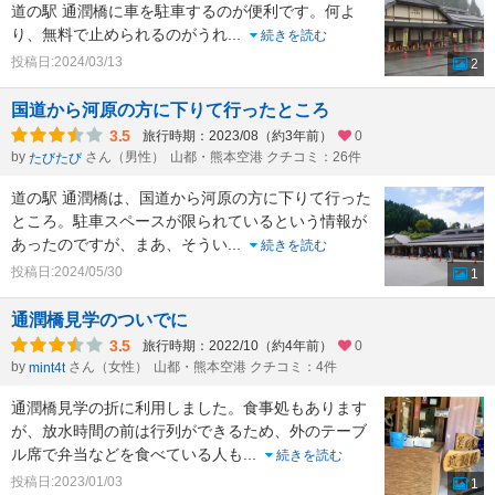
道の駅 通潤橋に車を駐車するのが便利です。何よ
り、無料で止められるのがうれ
...
続きを読む
投稿日:2024/03/13
2
国道から河原の方に下りて行ったところ
3.5
旅行時期：2023/08（約3年前）
0
by
さん（男性）
山都・熊本空港 クチコミ：26件
たびたび
道の駅 通潤橋は、国道から河原の方に下りて行った
ところ。駐車スペースが限られているという情報が
あったのですが、まあ、そうい
...
続きを読む
投稿日:2024/05/30
1
通潤橋見学のついでに
3.5
旅行時期：2022/10（約4年前）
0
by
さん（女性）
山都・熊本空港 クチコミ：4件
mint4t
通潤橋見学の折に利用しました。食事処もあります
が、放水時間の前は行列ができるため、外のテーブ
ル席で弁当などを食べている人も
...
続きを読む
投稿日:2023/01/03
1