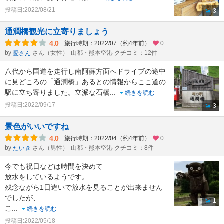
投稿日:2022/08/21
3
通潤橋観光に立寄りましょう
4.0
旅行時期：2022/07（約4年前）
0
by
さん（女性）
山都・熊本空港 クチコミ：12件
愛さん
八代から国道を走行し南阿蘇方面へドライブの途中
に見どころの「通潤橋」あるとの情報からここ道の
駅に立ち寄りました。立派な石橋
...
続きを読む
投稿日:2022/09/17
3
景色がいいですね
4.0
旅行時期：2022/04（約4年前）
0
by
さん（男性）
山都・熊本空港 クチコミ：8件
たいき
今でも祝日などは時間を決めて
放水をしているようです。
残念ながら1日違いで放水を見ることが出来ません
でしたが、
1
こ
...
続きを読む
投稿日:2022/05/18