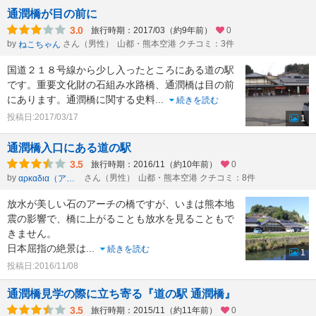
通潤橋が目の前に
3.0
旅行時期：2017/03（約9年前）
0
by
さん（男性）
山都・熊本空港 クチコミ：3件
ねこちゃん
国道２１８号線から少し入ったところにある道の駅
です。重要文化財の石組み水路橋、通潤橋は目の前
にあります。通潤橋に関する史料
...
続きを読む
投稿日:2017/03/17
1
通潤橋入口にある道の駅
3.5
旅行時期：2016/11（約10年前）
0
by
さん（男性）
山都・熊本空港 クチコミ：8件
αρκαδια（アルカディア）
放水が美しい石のアーチの橋ですが、いまは熊本地
震の影響で、橋に上がることも放水を見ることもで
きません。
日本屈指の絶景は
...
続きを読む
1
投稿日:2016/11/08
通潤橋見学の際に立ち寄る『道の駅 通潤橋』
3.5
旅行時期：2015/11（約11年前）
0