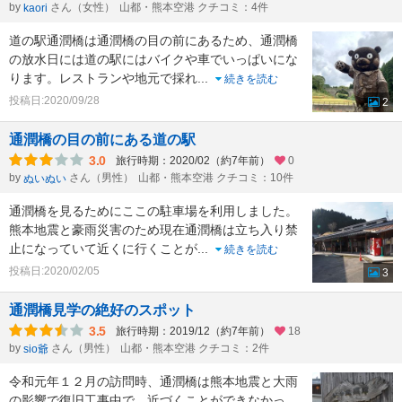
by
さん（女性）
山都・熊本空港 クチコミ：4件
kaori
道の駅通潤橋は通潤橋の目の前にあるため、通潤橋
の放水日には道の駅にはバイクや車でいっぱいにな
ります。レストランや地元で採れ
...
続きを読む
投稿日:2020/09/28
2
通潤橋の目の前にある道の駅
3.0
旅行時期：2020/02（約7年前）
0
by
さん（男性）
山都・熊本空港 クチコミ：10件
ぬいぬい
通潤橋を見るためにここの駐車場を利用しました。
熊本地震と豪雨災害のため現在通潤橋は立ち入り禁
止になっていて近くに行くことが
...
続きを読む
投稿日:2020/02/05
3
通潤橋見学の絶好のスポット
3.5
旅行時期：2019/12（約7年前）
18
by
さん（男性）
山都・熊本空港 クチコミ：2件
sio爺
令和元年１２月の訪問時、通潤橋は熊本地震と大雨
の影響で復旧工事中で、近づくことができなかっ