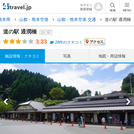
ログイン
新規登録
検索
MENU
熊本県
山都・熊本空港
山都・熊本空港 交通
道の駅 通潤橋
道の駅 通潤橋
道の駅
3.33
アクセス
28件のクチコミ
施設情報・クチコミ
写真
地図・周辺情報