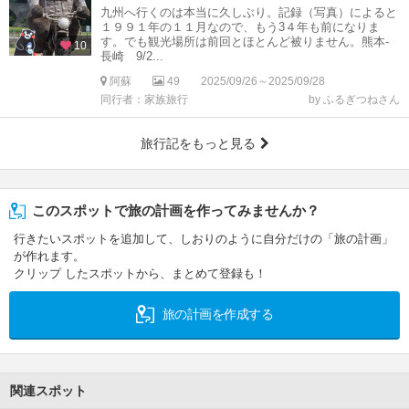
九州へ行くのは本当に久しぶり。記録（写真）によると
１９９１年の１１月なので、もう3４年も前になりま
す。でも観光場所は前回とほとんど被りません。熊本-
10
長崎 9/2...
阿蘇
49
2025/09/26～2025/09/28
同行者：家族旅行
by ふるぎつねさん
旅行記をもっと見る
このスポットで旅の計画を作ってみませんか？
行きたいスポットを追加して、しおりのように自分だけの「旅の計画」
が作れます。
クリップ したスポットから、まとめて登録も！
旅の計画を作成する
関連スポット