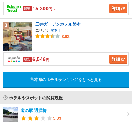
15,300
詳細
最安
円～
三井ガーデンホテル熊本
3
エリア：
熊本市
3.92
6,546
詳細
最安
円～
熊本県のホテルランキングをもっと見る
ホテルやスポットの閲覧履歴
道の駅 通潤橋
3.33