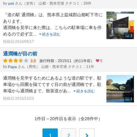
by
さん（女性）
山都・熊本空港 クチコミ：28件
umi
『道の駅 通潤橋』は、熊本県上益城郡山都町下市に
あります。
通潤橋を見学に来た際は、こちらの駐車場に車を停
めるので必ず立
...
続きを読む
3
投稿日:2016/08/17
通潤橋が目の前
3.5
旅行時期：2015/11（約11年前）
0
by
さん（男性）
山都・熊本空港 クチコミ：11件
Papa
通潤橋を見学するためにあるような道の駅です。駐
車場から田圃を隔ててすぐ目の前が通潤橋です。駐
車場から通潤橋まで、散策道があ
...
続きを読む
投稿日:2015/12/23
1
1件目～20件目を表示（全28件中）
1
2