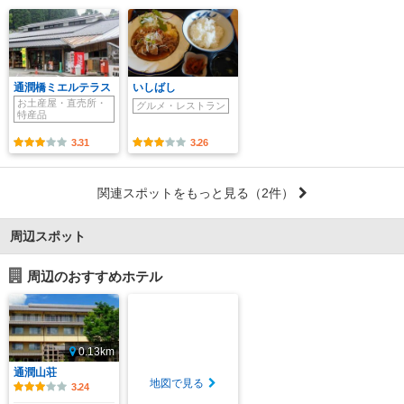
通潤橋ミエルテラス
いしばし
お土産屋・直売所・
グルメ・レストラン
特産品
3.31
3.26
関連スポットをもっと見る
（2件）
周辺スポット
周辺のおすすめホテル
0.13km
通潤山荘
地図で見る
3.24