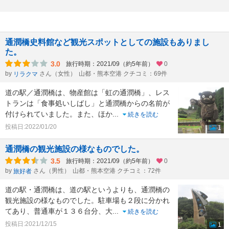
通潤橋史料館など観光スポットとしての施設もありまし
た。
3.0
旅行時期：2021/09（約5年前）
0
by
さん（女性）
山都・熊本空港 クチコミ：69件
リラクマ
道の駅／通潤橋は、物産館は「虹の通潤橋」、レス
トランは「食事処いしばし」と通潤橋からの名前が
付けられていました。また、ほか
...
続きを読む
投稿日:2022/01/20
1
通潤橋の観光施設の様なものでした。
3.5
旅行時期：2021/09（約5年前）
0
by
さん（男性）
山都・熊本空港 クチコミ：72件
旅好者
道の駅・通潤橋は、道の駅というよりも、通潤橋の
観光施設の様なものでした。駐車場も２段に分かれ
てあり、普通車が１３６台分、大
...
続きを読む
投稿日:2021/12/15
1