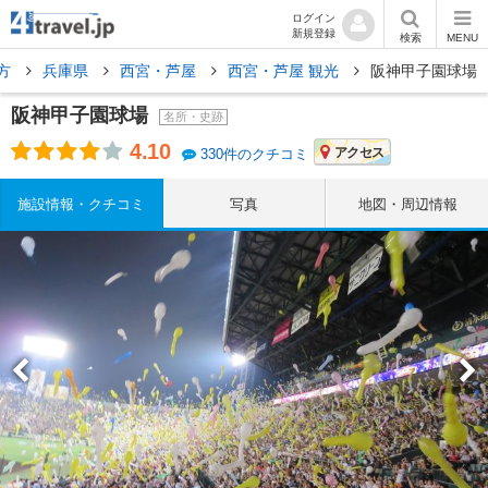
ログイン
新規登録
検索
MENU
方
兵庫県
西宮・芦屋
西宮・芦屋 観光
阪神甲子園球場
阪神甲子園球場
名所・史跡
4.10
アクセス
330件のクチコミ
施設情報・クチコミ
写真
地図・周辺情報