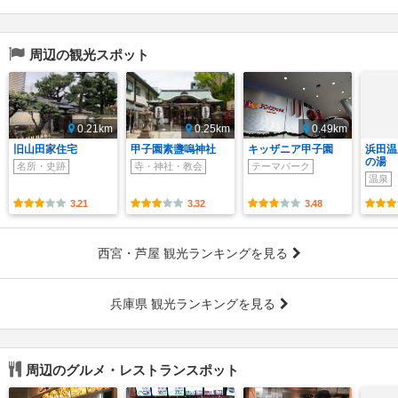
周辺の観光スポット
0.21km
0.25km
0.49km
旧山田家住宅
甲子園素盞嗚神社
キッザニア甲子園
浜田温
の湯
名所・史跡
寺・神社・教会
テーマパーク
温泉
3.21
3.32
3.48
西宮・芦屋 観光ランキングを見る
兵庫県 観光ランキングを見る
周辺のグルメ・レストランスポット