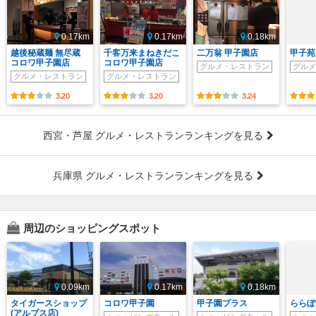
0.17km
0.17km
0.18km
越後秘蔵麺 無尽蔵
千客万来まねきだこ
二万翁 甲子園店
甲子苑
コロワ甲子園店
コロワ甲子園店
グルメ・レストラン
グルメ
グルメ・レストラン
グルメ・レストラン
3.20
3.20
3.24
西宮・芦屋 グルメ・レストランランキングを見る
兵庫県 グルメ・レストランランキングを見る
周辺のショッピングスポット
0.09km
0.17km
0.18km
タイガースショップ
コロワ甲子園
甲子園プラス
ららぽ
(アルプス店)