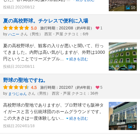
投稿日:2022/08/12
10
夏の高校野球。チケレスで便利に入場
5.0
旅行時期：2022/08（約4年前）
1
by
さん（男性）
西宮・芦屋 クチコミ：6件
ハニー
夏の高校野球が、観客の入りが悪いと聞いて、行っ
てきました。内野は高い気がしますが、外野は1000
円ということでリーズナブル
...
続きを読む
投稿日:2022/08/11
2
野球の聖地ですね。
4.5
旅行時期：2022/07（約4年前）
5
by
さん（男性）
西宮・芦屋 クチコミ：36件
まつじゅん
高校野球の聖地でありますが、プロ野球でも阪神タ
イガースと言う伝統球団のホームグラウンドです。
この大きさは一度体験しない
...
続きを読む
投稿日:2024/01/18
3