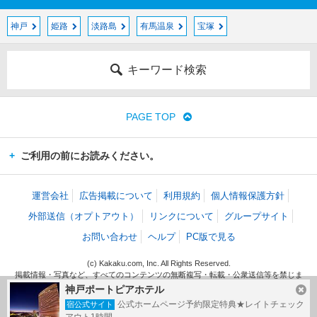
神戸
姫路
淡路島
有馬温泉
宝塚
キーワード検索
PAGE TOP
ご利用の前にお読みください。
運営会社
広告掲載について
利用規約
個人情報保護方針
外部送信（オプトアウト）
リンクについて
グループサイト
お問い合わせ
ヘルプ
PC版で見る
(c) Kakaku.com, Inc. All Rights Reserved.
掲載情報・写真など、すべてのコンテンツの無断複写・転載・公衆送信等を禁じま
す。
神戸ポートピアホテル
公式ホームページ予約限定特典★レイトチェック
宿公式サイト