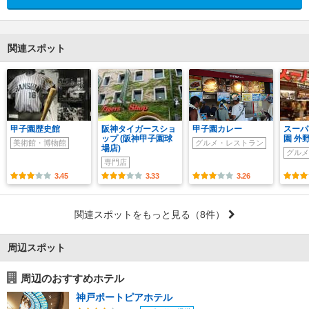
関連スポット
甲子園歴史館
阪神タイガースショ
甲子園カレー
スーパ
ップ (阪神甲子園球
園 外
美術館・博物館
グルメ・レストラン
場店)
グルメ
専門店
3.45
3.33
3.26
関連スポットをもっと見る
（8件）
周辺スポット
周辺のおすすめホテル
神戸ポートピアホテル