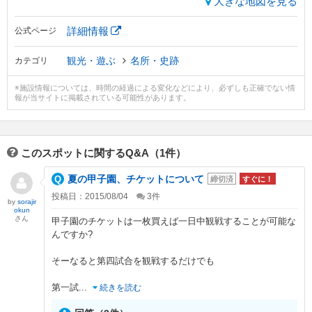
大きな地図を見る
詳細情報
公式ページ
観光・遊ぶ
名所・史跡
カテゴリ
※施設情報については、時間の経過による変化などにより、必ずしも正確でない情
報が当サイトに掲載されている可能性があります。
このスポットに関するQ&A（1件）
夏の甲子園、チケットについて
締切済
すぐに！
投稿日：2015/08/04
3
件
by
sorajir
okun
さん
甲子園のチケットは一枚買えば一日中観戦することが可能な
んですか?
そーなると第四試合を観戦するだけでも
第一試
...
続きを読む