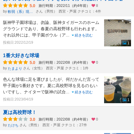
5.0
旅行時期：2022/11（約4年前）
8
by
さん（男性）
西宮・芦屋 クチコミ：4件
軟弱（系）現役会社員、国連加盟国＆日本の承認国全て・全大陸訪問済
阪神甲子園球場は、勿論、阪神タイガースのホーム
グラウンドであり、春夏の高校野球も行われます。
それ以外には、甲子園ボウル（ア
...
続きを読む
投稿日:2022/12/19
1
1番大好きな球場
5.0
旅行時期：2022/08（約4年前）
0
by
さん（女性）
西宮・芦屋 クチコミ：1件
たまより
色んな球場に足を運びましたが、何だかんだ言って
甲子園が1番好きです。夏に高校野球を見るのもい
いですし、ナイターで阪神の試合
...
続きを読む
投稿日:2023/04/19
1
夏は高校野球！
3.0
旅行時期：2022/08（約4年前）
0
by
さん（男性）
西宮・芦屋 クチコミ：27件
たけち