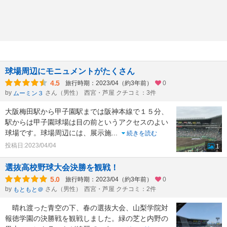
球場周辺にモニュメントがたくさん
4.5
旅行時期：2023/04（約3年前）
0
by
さん（男性）
西宮・芦屋 クチコミ：3件
ムーミン３
大阪梅田駅から甲子園駅までは阪神本線で１５分、
駅からは甲子園球場は目の前というアクセスのよい
球場です。球場周辺には、展示施
...
続きを読む
投稿日:2023/04/04
1
選抜高校野球大会決勝を観戦！
5.0
旅行時期：2023/04（約3年前）
0
by
さん（男性）
西宮・芦屋 クチコミ：2件
もともと＠
晴れ渡った青空の下、春の選抜大会、山梨学院対
報徳学園の決勝戦を観戦しました。緑の芝と内野の