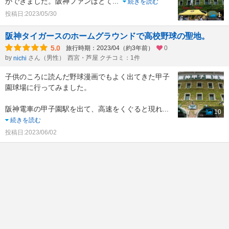
ができました。阪神ファンはとて
...
続きを読む
投稿日:2023/05/30
1
阪神タイガースのホームグラウンドで高校野球の聖地。
5.0
旅行時期：2023/04（約3年前）
0
by
さん（男性）
西宮・芦屋 クチコミ：1件
nichi
子供のころに読んだ野球漫画でもよく出てきた甲子
園球場に行ってみました。
阪神電車の甲子園駅を出て、高速をくぐると現れ
...
10
続きを読む
投稿日:2023/06/02