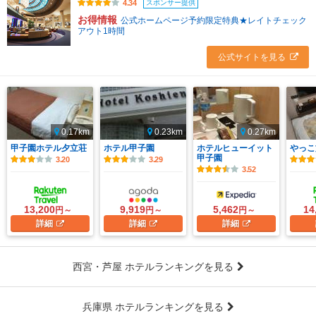
スポンサー提供
4.34
お得情報
公式ホームページ予約限定特典★レイトチェック
アウト1時間
公式サイトを見る
0.17km
0.23km
0.27km
甲子園ホテル夕立荘
ホテル甲子園
ホテルヒューイット
やっこ
甲子園
3.20
3.29
3.52
13,200
9,919
5,462
14
円～
円～
円～
詳細
詳細
詳細
西宮・芦屋 ホテルランキングを見る
兵庫県 ホテルランキングを見る