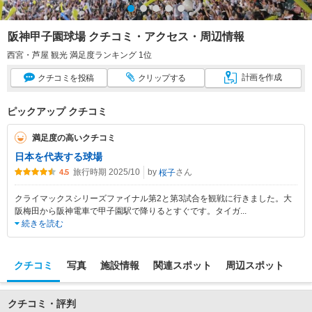
阪神甲子園球場 クチコミ・アクセス・周辺情報
西宮・芦屋 観光 満足度ランキング 1位
計画
を作成
クチコミ
を投稿
クリップ
する
ピックアップ クチコミ
満足度の高いクチコミ
日本を代表する球場
旅行時期 2025/10
by
さん
桜子
4.5
クライマックスシリーズファイナル第2と第3試合を観戦に行きました。大
阪梅田から阪神電車で甲子園駅で降りるとすぐです。タイガ
...
続きを読む
クチコミ
写真
施設情報
関連スポット
周辺スポット
クチコミ・評判