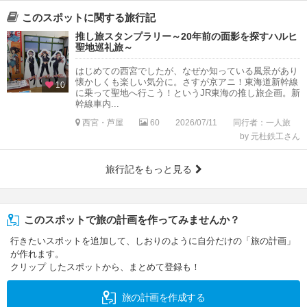
このスポットに関する旅行記
推し旅スタンプラリー～20年前の面影を探すハルヒ
聖地巡礼旅～
はじめての西宮でしたが、なぜか知っている風景があり
懐かしくも楽しい気分に。さすが京アニ！東海道新幹線
10
に乗って聖地へ行こう！というJR東海の推し旅企画。新
幹線車内...
西宮・芦屋
60
2026/07/11
同行者：一人旅
by 元杜鉄工さん
旅行記をもっと見る
このスポットで旅の計画を作ってみませんか？
行きたいスポットを追加して、しおりのように自分だけの「旅の計画」
が作れます。
クリップ したスポットから、まとめて登録も！
旅の計画を作成する