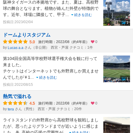
阪神タイガースの本拠地です。また、夏は、高校野
球の舞台となります。植物が絡んだ外壁が特徴的で
す。近年、球場に隣接して、甲子
...
続きを読む
投稿日:2023/02/04
1
ドームよりスタジアム
5.0
旅行時期：2022/08（約4年前）
0
by
さん（非公開）
西宮・芦屋 クチコミ：1件
Lucas a.a
第104回全国高等学校野球選手権大会を観に行って
来ました。
チケットはインターネットでも外野席しか買えませ
んでしたが￥1
...
続きを読む
1
投稿日:2022/08/15
熱気で溢れる
4.5
旅行時期：2022/08（約4年前）
0
by
さん（男性）
西宮・芦屋 クチコミ：20件
tera
ライトスタンドの外野席から高校野球を観戦しまし
たが、思ったよりグランドまでが近いように感じま
した。各､高校の応援の雰囲気が
...
続きを読む