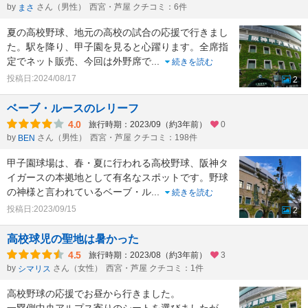
by
さん（男性）
西宮・芦屋 クチコミ：6件
まさ
夏の高校野球、地元の高校の試合の応援で行きまし
た。駅を降り、甲子園を見ると心躍ります。全席指
定でネット販売、今回は外野席で
...
続きを読む
投稿日:2024/08/17
2
ベーブ・ルースのレリーフ
4.0
旅行時期：2023/09（約3年前）
0
by
さん（男性）
西宮・芦屋 クチコミ：198件
BEN
甲子園球場は、春・夏に行われる高校野球、阪神タ
イガースの本拠地として有名なスポットです。野球
の神様と言われているベーブ・ル
...
続きを読む
投稿日:2023/09/15
2
高校球児の聖地は暑かった
4.5
旅行時期：2023/08（約3年前）
3
by
さん（女性）
西宮・芦屋 クチコミ：1件
シマリス
高校野球の応援でお昼から行きました。