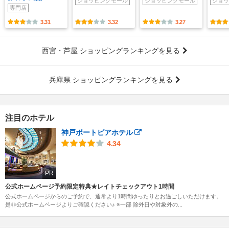
ショッピングモール
ショッピングモール
ショッ
専門店
3.31
3.32
3.27
西宮・芦屋 ショッピングランキングを見る
兵庫県 ショッピングランキングを見る
注目のホテル
神戸ポートピアホテル
4.34
PR
公式ホームページ予約限定特典★レイトチェックアウト1時間
公式ホームページからのご予約で、通常より1時間ゆったりとお過ごしいただけます。
是非公式ホームページよりご確認ください♪ ※一部 除外日や対象外の...