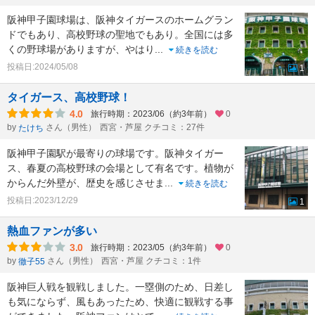
阪神甲子園球場は、阪神タイガースのホームグラン
ドでもあり、高校野球の聖地でもあり。全国には多
くの野球場がありますが、やはり
...
続きを読む
投稿日:2024/05/08
1
タイガース、高校野球！
4.0
旅行時期：2023/06（約3年前）
0
by
さん（男性）
西宮・芦屋 クチコミ：27件
たけち
阪神甲子園駅が最寄りの球場です。阪神タイガー
ス、春夏の高校野球の会場として有名です。植物が
からんだ外壁が、歴史を感じさせま
...
続きを読む
投稿日:2023/12/29
1
熱血ファンが多い
3.0
旅行時期：2023/05（約3年前）
0
by
さん（男性）
西宮・芦屋 クチコミ：1件
徹子55
阪神巨人戦を観戦しました。一塁側のため、日差し
も気にならず、風もあったため、快適に観戦する事