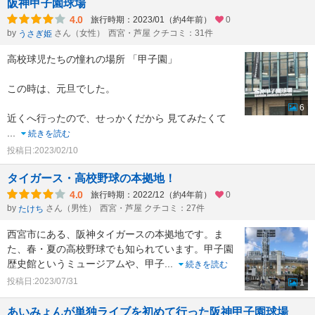
阪神甲子園球場
4.0
旅行時期：2023/01（約4年前）
0
by
さん（女性）
西宮・芦屋 クチコミ：31件
うさぎ姫
高校球児たちの憧れの場所 「甲子園」
この時は、元旦でした。
6
近くへ行ったので、せっかくだから 見てみたくて
...
続きを読む
投稿日:2023/02/10
タイガース・高校野球の本拠地！
4.0
旅行時期：2022/12（約4年前）
0
by
さん（男性）
西宮・芦屋 クチコミ：27件
たけち
西宮市にある、阪神タイガースの本拠地です。ま
た、春・夏の高校野球でも知られています。甲子園
歴史館というミュージアムや、甲子
...
続きを読む
投稿日:2023/07/31
1
あいみょんが単独ライブを初めて行った阪神甲子園球場