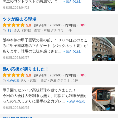
黒土のコントラストが綺麗で、ま
...
続きを読む
投稿日:2023/04/02
1
ツタが絡まる球場
5.0
旅行時期：2023/03（約3年前）
0
by
さん（女性）
西宮・芦屋 クチコミ：3件
すけ
阪神本線の甲子園駅の目の前、１００ｍほどのとこ
ろに甲子園球場の正面ゲート（バックネット裏）が
あります。球場の伝統を感じさせ
...
続きを読む
投稿日:2023/03/27
1
熱い応援が戻りました！
5.0
旅行時期：2023/03（約3年前）
6
by
さん（女性）
西宮・芦屋 クチコミ：1件
七色の海
甲子園でセンバツ高校野球を観てきました！
今回の大会は人数制限も無く、応援にも制限が無か
ったので久しぶりに選手の全力プレ
...
続きを読む
投稿日:2023/03/25
10