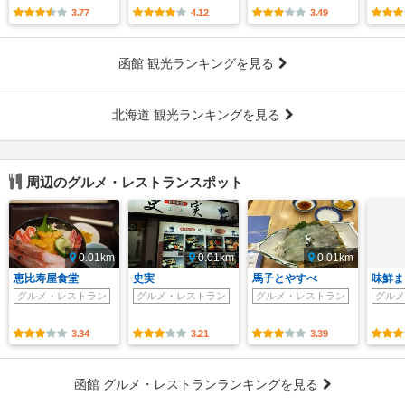
3.77
4.12
3.49
函館 観光ランキングを見る
北海道 観光ランキングを見る
周辺のグルメ・レストランスポット
0.01km
0.01km
0.01km
恵比寿屋食堂
史実
馬子とやすべ
味鮮ま
グルメ・レストラン
グルメ・レストラン
グルメ・レストラン
グルメ
3.34
3.21
3.39
函館 グルメ・レストランランキングを見る