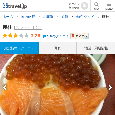
ログイン
新規登録
検索
MENU
ホーム
国内旅行
北海道
函館
函館 グルメ
櫻桂
櫻桂
グルメ・レストラン
3.29
アクセス
5件のクチコミ
施設情報・クチコミ
写真
地図・周辺情報