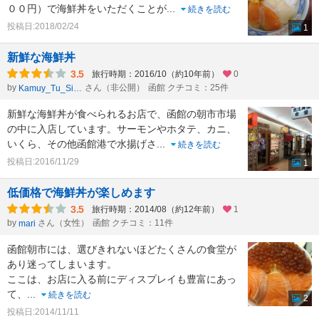
００円）で海鮮丼をいただくことが
...
続きを読む
投稿日:2018/02/24
1
新鮮な海鮮丼
3.5
旅行時期：2016/10（約10年前）
0
by
さん（非公開）
函館 クチコミ：25件
Kamuy_Tu_Sinta
新鮮な海鮮丼が食べられるお店で、函館の朝市市場
の中に入店しています。サーモンやホタテ、カニ、
いくら、その他函館港で水揚げさ
...
続きを読む
投稿日:2016/11/29
1
低価格で海鮮丼が楽しめます
3.5
旅行時期：2014/08（約12年前）
1
by
さん（女性）
函館 クチコミ：11件
mari
函館朝市には、選びきれないほどたくさんの食堂が
あり迷ってしまいます。
ここは、お店に入る前にディスプレイも豊富にあっ
て、
...
続きを読む
2
投稿日:2014/11/11