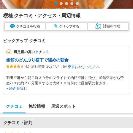
櫻桂 クチコミ・アクセス・周辺情報
計画
を作成
クチコミ
を投稿
クリップ
する
ピックアップ クチコミ
満足度の高いクチコミ
函館のどんぶり横丁で遅めの朝食
旅行時期 2024/04
by
さん
東京おやじっち
4.0
羽田空港から朝７時３０分のフライトで函館空港に飛び、函館空港から帝
産バスに約２０分乗車すると大体１０時前には函館駅に着きま
...
続きを読む
クチコミ
施設情報
周辺スポット
クチコミ・評判