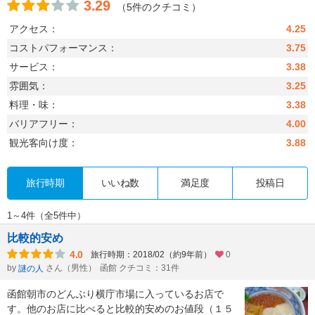
3.29
（5件のクチコミ）
アクセス：
4.25
コストパフォーマンス：
3.75
サービス：
3.38
雰囲気：
3.25
料理・味：
3.38
バリアフリー：
4.00
観光客向け度：
3.88
旅行時期
いいね数
満足度
投稿日
1～4件（全5件中）
比較的安め
4.0
旅行時期：2018/02（約9年前）
0
by
さん（男性）
函館 クチコミ：31件
謎の人
函館朝市のどんぶり横庁市場に入っているお店で
す。他のお店に比べると比較的安めのお値段（１５