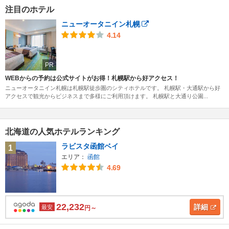
注目のホテル
ニューオータニイン札幌
4.14
PR
WEBからの予約は公式サイトがお得！札幌駅から好アクセス！
ニューオータニイン札幌は札幌駅徒歩圏のシティホテルです。 札幌駅・大通駅から好
アクセスで観光からビジネスまで多様にご利用頂けます。 札幌駅と大通り公園...
北海道の人気ホテルランキング
ラビスタ函館ベイ
1
エリア：
函館
4.69
22,232
詳細
最安
円～