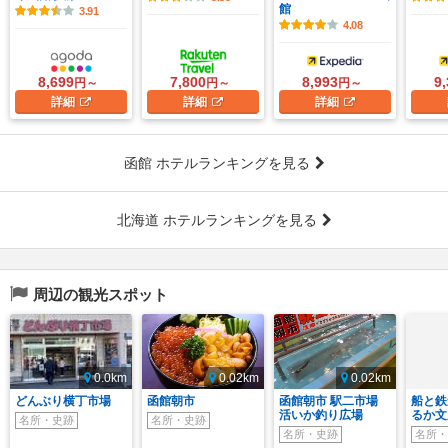
館
3.91
4.08
8,699
7,800
8,993
9
円～
円～
円～
詳細
詳細
詳細
函館 ホテルランキングを見る
北海道 ホテルランキングを見る
周辺の観光スポット
0.0km
0.02km
0.02km
どんぶり横丁市場
函館朝市
函館朝市 駅二市場
船と鉄
活いか釣り広場
るか文
名所・史跡
名所・史跡
名所・史跡
名所・