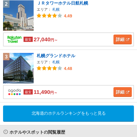
ＪＲタワーホテル日航札幌
2
エリア：
札幌
4.49
27,040
詳細
最安
円～
札幌グランドホテル
3
エリア：
札幌
4.48
11,490
詳細
最安
円～
北海道のホテルランキングをもっと見る
ホテルやスポットの閲覧履歴