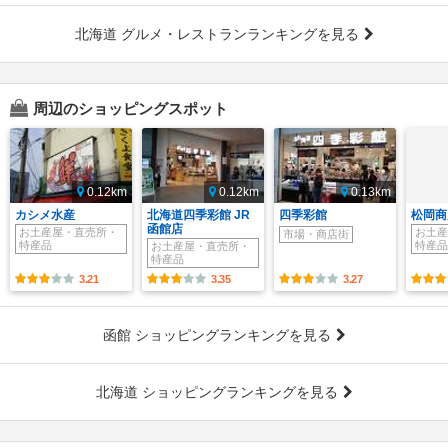
北海道 グルメ・レストランランキングを見る
周辺のショッピングスポット
0.12km
0.12km
0.13km
カシメ水産
北海道四季彩館 JR
四季彩館
松岡商
函館店
お土産屋・直売所・
お土産
市場・商店街
特産品
特産品
お土産屋・直売所・
特産品
3.21
3.35
3.27
函館 ショッピングランキングを見る
北海道 ショッピングランキングを見る