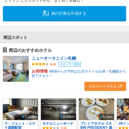
クリップ したスポットから、まとめて登録も！
旅の計画を作成する
周辺スポット
周辺のおすすめホテル
ニューオータニイン札幌
スポンサー提供
4.14
お得情報
WEBからの予約は公式サイトがお得！札幌駅から
好アクセス！
公式サイトを見る
0.07km
0.09km
0.1km
ラ・ジェント・ステ
ホテルニューオーテ
プレミアホテル -CA
JRイ
イ函館駅前
BIN PRESIDENT- 函
3.35