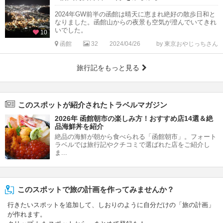
2024年GW前半の函館は晴天に恵まれ絶好の散歩日和と
なりました。函館山からの夜景も空気が澄んでいてきれ
いでした。
10
函館
32
2024/04/26
by 東京おやじっちさん
旅行記をもっと見る
このスポットが紹介されたトラベルマガジン
2026年 函館朝市の楽しみ方！おすすめ店14選＆絶
品海鮮丼を紹介
絶品の海鮮が朝から食べられる「函館朝市」。フォート
ラベルでは旅行記やクチコミで選ばれた店をご紹介し
ま...
このスポットで旅の計画を作ってみませんか？
行きたいスポットを追加して、しおりのように自分だけの「旅の計画」
が作れます。