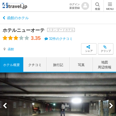
ログイン
新規登録
検索
MENU
函館のホテル
ホテルニューオーテ
スタンダードホテル
3.35
32件のクチコミ
函館
シェア
クリップ
地図
ホテル概要
クチコミ
旅行記
写真
周辺情報