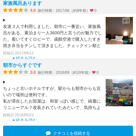
家族風呂あります
4.0
旅行時期：2017/06（約9年前）
0
友達３人で利用しました。朝市に一番近い、家族風
呂がある、素泊まり一人3600円と言うのが魅力でし
た。着いてすぐロビーで、函館空港で購入したすき
2
焼き弁当をチンして頂きました。チェックイン順と
言うことで家
投稿日:2017/06/12
続きを読む
朝市からすぐです
3.0
旅行時期：2016/09（約10年前）
0
ちょっと古いホテルですが、駅からも朝市からも近
いので場所は便利です。
私が滞在したお部屋は、和室っぽい感じで、綺麗に
1
リニューアル？改装されていたみたいで、気持ちよ
く泊まる事が出来ました。
投稿日:2018/05/23
ロビーは
続きを読む
クチコミを投稿する