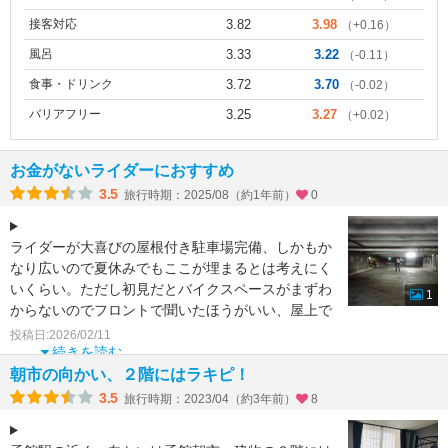
接客対応
3.82
3.98
（+0.16）
風呂
3.33
3.22
（-0.11）
食事・ドリンク
3.72
3.70
（-0.02）
バリアフリー
3.25
3.27
（+0.02）
お金がないライダーにおすすめ
3.5
旅行時期：2025/08（約1年前）
0
ライダーが大喜びの屋根付き駐車場完備、しかもか
なり広いので夏休みでもここが埋まるとは考えにく
いくらい。ただし初見だとバイクスペースがまずわ
1
からないのでフロントで聞いたほうがいい、屋上で
はない。
投稿日:2026/02/11
繁忙
続きを読む
朝市の向かい、２階にはラキピ！
3.5
旅行時期：2023/04（約3年前）
8