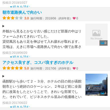
他のホテルと連泊しましたがコスパが良かったのは
投稿日:2018/10/27
このホテルでした。
続きを読む
スタッフ
朝市道路挟んで向かい
3.0
旅行時期：2018/06（約8年前）
0
外観から見るとかなり古い感じだけど部屋の中はリ
フォームされてきれいでした。
貸切風呂もあり足を伸ばせて入れ疲れが取れます。
0
立地は、えきに市場へ道路挟んで向かい側でお客さ
んの姿も部屋から見えました
投稿日:2018/06/20
続きを読む
アクセス良すぎ、コスパ良すぎのホテル
5.0
旅行時期：2017/06（約9年前）
0
函館駅から歩いて２－３分、ホテルの目の前が函館
朝市という絶好のロケーション。２年ほど前に全面
的に改装をしたということで、きれいな部屋でし
2
た。それでいて、ビジネスホテル並みの低価格とい
うコスパの良さに大
投稿日:2017/06/22
続きを読む