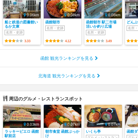
0.06km
0.08km
0.08km
船と鉄道の図書館い
函館朝市
函館朝市 駅二市場
どんぶ
るか文庫
活いか釣り広場
名所・史跡
名所・
名所・史跡
名所・史跡
3.33
4.12
3.49
函館 観光ランキングを見る
北海道 観光ランキングを見る
周辺のグルメ・レストランスポット
0.03km
0.07km
0.07km
ラッキーピエロ 函館
朝市食堂 函館ぶっか
いくら亭
函館ダ
駅前店
け
グルメ・レストラン
グルメ