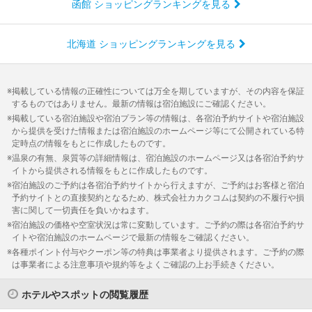
函館 ショッピングランキングを見る
北海道 ショッピングランキングを見る
掲載している情報の正確性については万全を期していますが、その内容を保証
するものではありません。最新の情報は宿泊施設にご確認ください。
掲載している宿泊施設や宿泊プラン等の情報は、各宿泊予約サイトや宿泊施設
から提供を受けた情報または宿泊施設のホームページ等にて公開されている特
定時点の情報をもとに作成したものです。
温泉の有無、泉質等の詳細情報は、宿泊施設のホームページ又は各宿泊予約サ
イトから提供される情報をもとに作成したものです。
宿泊施設のご予約は各宿泊予約サイトから行えますが、ご予約はお客様と宿泊
予約サイトとの直接契約となるため、株式会社カカクコムは契約の不履行や損
害に関して一切責任を負いかねます。
宿泊施設の価格や空室状況は常に変動しています。ご予約の際は各宿泊予約サ
イトや宿泊施設のホームページで最新の情報をご確認ください。
各種ポイント付与やクーポン等の特典は事業者より提供されます。ご予約の際
は事業者による注意事項や規約等をよくご確認の上お手続きください。
ホテルやスポットの閲覧履歴