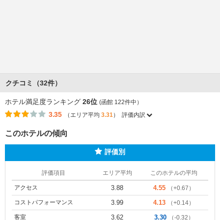
クチコミ（32件）
ホテル満足度ランキング
26位
(函館 122件中）
3.35
（エリア平均
3.31
）
評価内訳
このホテルの傾向
評価別
評価項目
エリア平均
このホテルの平均
アクセス
3.88
4.55
（+0.67）
コストパフォーマンス
3.99
4.13
（+0.14）
客室
3.62
3.30
（-0.32）