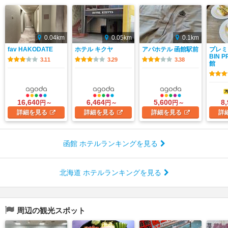
0.04km
0.05km
0.1km
fav HAKODATE
ホテル キクヤ
アパホテル 函館駅前
プレミ
BIN P
3.11
3.29
3.38
館
16,640
6,464
5,600
8
円～
円～
円～
詳細
を見る
詳細
を見る
詳細
を見る
詳
函館 ホテルランキングを見る
北海道 ホテルランキングを見る
周辺の観光スポット