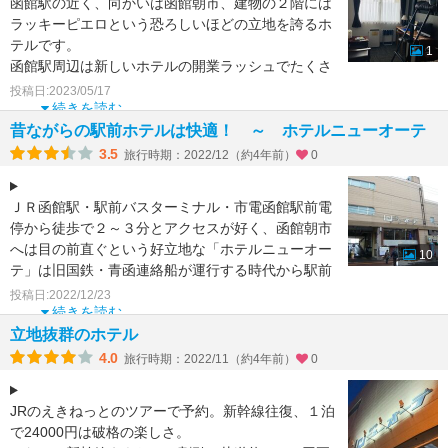
函館駅の近く、向かいは函館朝市、建物の２階には
ラッキーピエロという恐ろしいほどの立地を誇るホ
テルです。
1
函館駅周辺は新しいホテルの開業ラッシュでたくさ
んのホテルがオープンしていますが、こちらは実は
投稿日:2023/05/17
昔
続きを読む
昔ながらの駅前ホテルは快適！ ～ ホテルニューオーテ
3.5
旅行時期：2022/12（約4年前）
0
ＪＲ函館駅・駅前バスターミナル・市電函館駅前電
停から徒歩で２～３分とアクセスが好く、函館朝市
へは目の前直ぐという好立地な「ホテルニューオー
10
テ」は旧国鉄・青函連絡船が運行する時代から駅前
ホテルとして朝市
投稿日:2022/12/23
続きを読む
立地抜群のホテル
4.0
旅行時期：2022/11（約4年前）
0
JRのえきねっとのツアーで予約。新幹線往復、１泊
で24000円は破格の楽しさ。