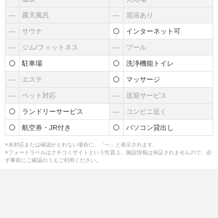
―
露天風呂
―
混浴あり
―
サウナ
インターネット可
―
ジム/フィットネス
―
プール
駐車場
洗浄機能トイレ
―
エステ
マッサージ
―
ペット対応
―
送迎サービス
ランドリーサービス
―
コンビニ近く
航空券・JR付き
パソコン貸出し
※未対応または確認がとれない場合に、「―」と表示されます。
※フォートラベルはクチコミサイトという性質上、施設情報は保証されませんので、必
ず事前にご確認のうえご利用ください。