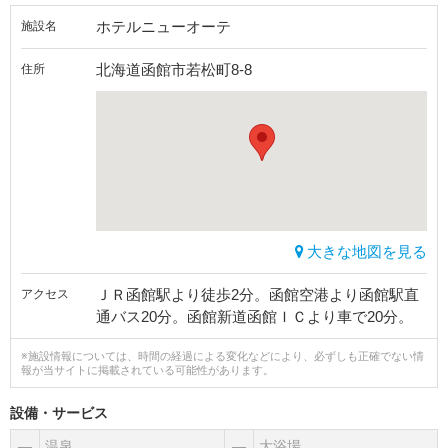
ホテルニューオーテ
施設名
北海道函館市若松町8-8
住所
大きな地図を見る
ＪＲ函館駅より徒歩2分。函館空港より函館駅直
アクセス
通バス20分。函館新道函館ＩＣより車で20分。
※施設情報については、時間の経過による変化などにより、必ずしも正確でない情
報が当サイトに掲載されている可能性があります。
設備・サービス
―
温泉
―
大浴場