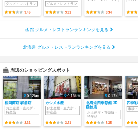
グルメ・レストラン
グルメ・レストラン
3.45
3.31
3.34
函館 グルメ・レストランランキングを見る
北海道 グルメ・レストランランキングを見る
周辺のショッピングスポット
0.12km
0.16km
0.17km
松岡商店 駅前店
カシメ水産
北海道四季彩館 JR
四季彩
函館店
お土産屋・直売所・
お土産屋・直売所・
市場・
特産品
特産品
お土産屋・直売所・
特産品
3.31
3.21
3.35