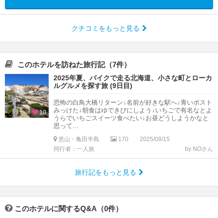
クチコミをもっと見る
このホテルを訪ねた旅行記（7件）
2025年夏、バイクで走る北海道、小さな町とローカ
ルグルメを探す旅 (9日目)
恐怖の白鳥大橋リターン↓名前が好きな駅へ↓青いポスト
みっけた↓朝食はゆできびにしよう↓いちごで有名なとよ
10
うらでいちごスイーツ食べたい↓お昼どうしようかなと
思って...
恵山・亀田半島
170
2025/08/15
同行者：一人旅
by NOさん
旅行記をもっと見る
このホテルに関するQ&A（0件）