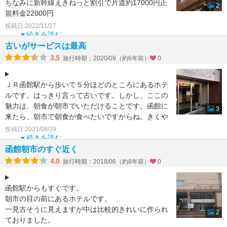
ちなみに新幹線えきねっと割引で片道約17000円正
2
規料金22000円
ホテルはラッキーピエロ函館駅前店の横にあり立地
投稿日:2022/11/27
続きを読む
古いがサービスは最高
3.5
旅行時期：2020/09（約6年前）
0
ＪＲ函館駅から歩いて５分ほどのところにあるホテ
ルです。はっきり言って古いです。しかし、ここの
魅力は、朝食が朝市でいただけることです。函館に
3
来たら、朝市で朝食が食べたいですからね。きくや
食堂など人気の食
投稿日:2021/08/29
続きを読む
函館朝市のすぐ近く
4.0
旅行時期：2018/06（約8年前）
0
函館駅からもすぐです。
朝市の目の前にあるホテルです。
一見古そうに見えますが中は比較的きれいに作られ
2
ておりました。