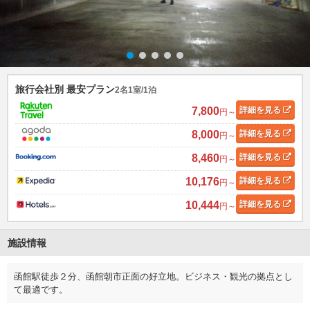
旅行会社別 最安プラン
2名1室/1泊
7,800
詳細
を見る
円～
8,000
詳細
を見る
円～
8,460
詳細
を見る
円～
10,176
詳細
を見る
円～
10,444
詳細
を見る
円～
施設情報
函館駅徒歩２分、函館朝市正面の好立地。ビジネス・観光の拠点とし
て最適です。