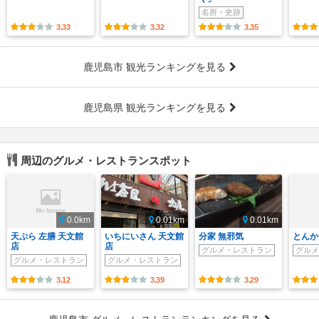
名所・史跡
3.33
3.32
3.35
鹿児島市 観光ランキングを見る
鹿児島県 観光ランキングを見る
周辺のグルメ・レストランスポット
0.0km
0.01km
0.01km
天ぷら 左膳 天文館
いちにいさん 天文館
分家 無邪気
とんか
店
店
グルメ・レストラン
グルメ
グルメ・レストラン
グルメ・レストラン
3.12
3.39
3.29