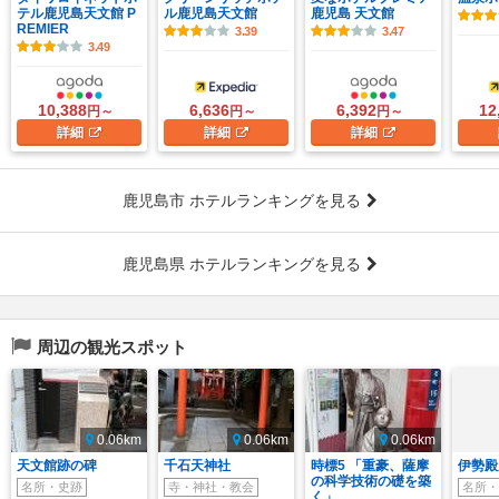
テル鹿児島天文館 P
ル鹿児島天文館
鹿児島 天文館
REMIER
3.39
3.47
3.49
10,388
6,636
6,392
12
円～
円～
円～
詳細
詳細
詳細
鹿児島市 ホテルランキングを見る
鹿児島県 ホテルランキングを見る
周辺の観光スポット
0.06km
0.06km
0.06km
天文館跡の碑
千石天神社
時標5 「重豪、薩摩
伊勢殿
の科学技術の礎を築
名所・史跡
寺・神社・教会
名所・
く」