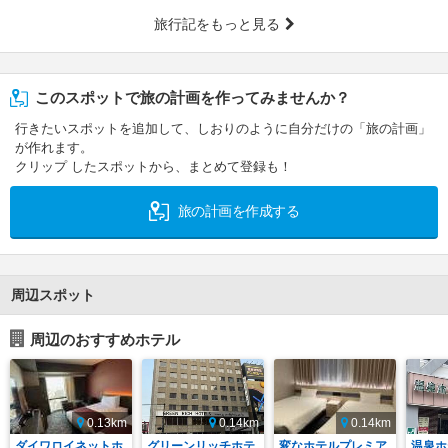
旅行記をもっと見る
このスポットで旅の計画を作ってみませんか？
行きたいスポットを追加して、しおりのように自分だけの「旅の計画」
が作れます。
クリップ したスポットから、まとめて登録も！
旅の計画を作成する
周辺スポット
周辺のおすすめホテル
0.13km
0.14km
0.14km
ダイワロイネットホ
グリーンリッチホテ
変なホテルプレミア
温泉ホ