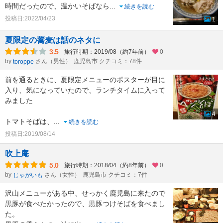
時間だったので、温かいそばなら
...
続きを読む
投稿日:2022/04/23
1
夏限定の蕎麦は話のネタに
3.5
旅行時期：2019/08（約7年前）
0
by
さん（男性）
鹿児島市 クチコミ：78件
toroppe
前を通るときに、夏限定メニューのポスターが目に
入り、気になっていたので、ランチタイムに入って
みました
4
トマトそばは、
...
続きを読む
投稿日:2019/08/14
吹上庵
5.0
旅行時期：2018/04（約8年前）
0
by
さん（女性）
鹿児島市 クチコミ：7件
じゃがいも
沢山メニューがある中、せっかく鹿児島に来たので
黒豚が食べたかったので、黒豚つけそばを食べまし
た。