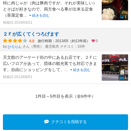
特に肉じゃが（肉は豚肉ですが、それが美味しい）
とそばが好きなので、両方食べる事が出来る定食
（茶屋定食
...
続きを読む
1
投稿日:2016/04/21
２Ｆが広くてくつろげます
4.0
旅行時期：2013/05（約13年前）
0
by
さん（男性）
鹿児島市 クチコミ：33件
ひろりん
天文館のアーケード街の中にあるお店です。２Ｆに
広いフロアがあって、団体の観光客でも対応できま
す。自由にショッピングをして、
...
続きを読む
投稿日:2013/08/01
1
1件目～5件目を表示（全6件中）
クチコミを投稿する