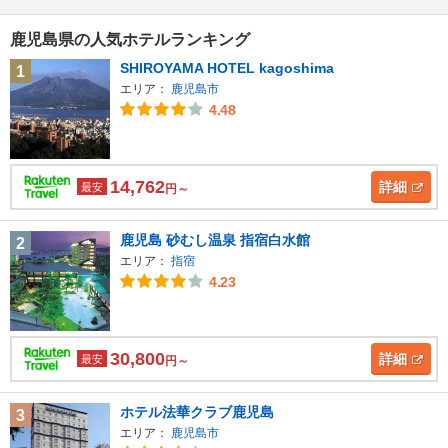
鹿児島県の人気ホテルランキング
SHIROYAMA HOTEL kagoshima
1
エリア：
鹿児島市
4.48
14,762
詳細
最安
円～
鹿児島 砂むし温泉 指宿白水館
2
エリア：
指宿
4.23
30,800
詳細
最安
円～
ホテル法華クラブ鹿児島
3
エリア：
鹿児島市