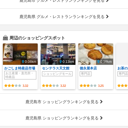
鹿児島市 グルメ・レストランランキングを見る
鹿児島県 グルメ・レストランランキングを見る
周辺のショッピングスポット
0.08km
0.13km
0.18km
かごしま特産品市場
センテラス天文館
徳永屋本店
お茶の
お土産屋・直売所・
ショッピングモール
専門店
専門店
特産品
3.32
3.32
3.25
鹿児島市 ショッピングランキングを見る
鹿児島県 ショッピングランキングを見る