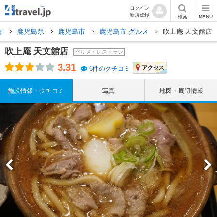
ログイン
新規登録
検索
MENU
方
鹿児島県
鹿児島市
鹿児島市 グルメ
吹上庵 天文館店
吹上庵 天文館店
グルメ・レストラン
3.31
アクセス
6件のクチコミ
施設情報・クチコミ
写真
地図・周辺情報