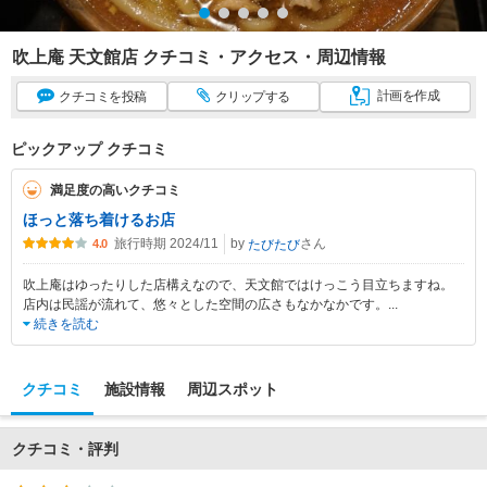
吹上庵 天文館店 クチコミ・アクセス・周辺情報
計画
を作成
クチコミ
を投稿
クリップ
する
ピックアップ クチコミ
満足度の高いクチコミ
ほっと落ち着けるお店
旅行時期 2024/11
by
さん
たびたび
4.0
吹上庵はゆったりした店構えなので、天文館ではけっこう目立ちますね。
店内は民謡が流れて、悠々とした空間の広さもなかなかです。
...
続きを読む
クチコミ
施設情報
周辺スポット
クチコミ・評判