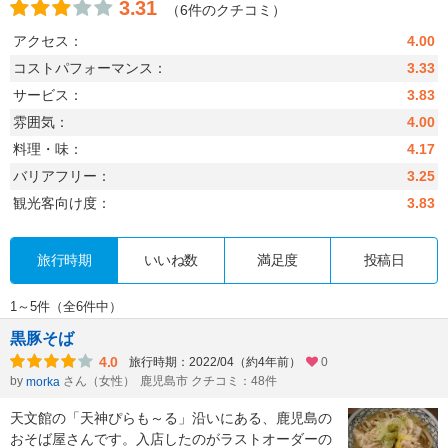
3.31
（6件のクチコミ）
アクセス：
4.00
コストパフォーマンス：
3.33
サービス：
3.83
雰囲気：
4.00
料理・味：
4.17
バリアフリー：
3.25
観光客向け度：
3.83
旅行時期
いいね数
満足度
投稿日
1～5件（全6件中）
黒豚そば
4.0
旅行時期：2022/04（約4年前）
0
by
さん（女性）
鹿児島市 クチコミ：48件
morka
天文館の「天神ぴらも～る」沿いにある、鹿児島の
おそば屋さんです。入店したのがラストオーダーの