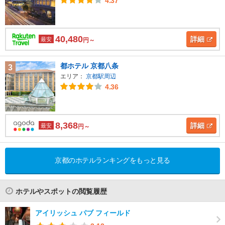
4.37
40,480
詳細
最安
円～
都ホテル 京都八条
3
エリア：
京都駅周辺
4.36
8,368
詳細
最安
円～
京都のホテルランキングをもっと見る
ホテルやスポットの閲覧履歴
アイリッシュ パブ フィールド