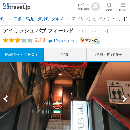
ログイン
新規登録
検索
MENU
原町
二条・烏丸・河原町 グルメ
アイリッシュ パブ フィールド
アイリッシュ パブ フィールド
グルメ・レストラン
3.12
アクセス
1件のクチコミ
施設情報・クチコミ
写真
地図・周辺情報