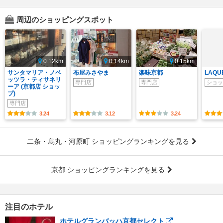
周辺のショッピングスポット
0.12km
0.14km
0.15km
サンタマリア・ノベ
布屋みさやま
楽味京都
LAQ
ッツラ・ティサネリ
専門店
専門店
ショッ
ーア (京都店 ショッ
プ)
専門店
3.24
3.12
3.24
二条・烏丸・河原町 ショッピングランキングを見る
京都 ショッピングランキングを見る
注目のホテル
ホテルグランバッハ京都セレクト