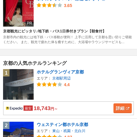
3.65
PR
京都観光にピッタリ♪地下鉄・バス1日券付きプラン【朝食付】
京都市内の観光には地下鉄・バス移動が便利！ 上手に活用して京都を思い切りご堪能
ください。 また、観光で疲れた体を癒すために、大浴場やラウンジサービスも...
京都の人気ホテルランキング
ホテルグランヴィア京都
1
エリア：
京都駅周辺
4.4
18,743
詳細
最安
円～
ウェスティン都ホテル京都
2
エリア：
東山・祇園・北白川