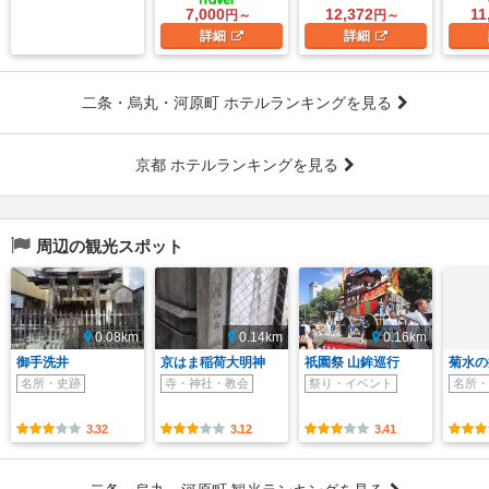
7,000
12,372
11
円～
円～
詳細
詳細
二条・烏丸・河原町 ホテルランキングを見る
京都 ホテルランキングを見る
周辺の観光スポット
0.08km
0.14km
0.16km
御手洗井
京はま稲荷大明神
祇園祭 山鉾巡行
菊水の
名所・史跡
寺・神社・教会
祭り・イベント
名所・
3.32
3.12
3.41