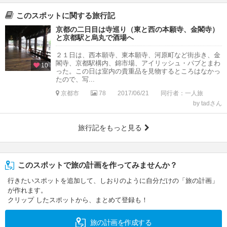
このスポットに関する旅行記
京都の二日目は寺巡り（東と西の本願寺、金閣寺）
と京都駅と烏丸で酒場へ
２１日は、西本願寺、東本願寺、河原町など街歩き、金
閣寺、京都駅構内、錦市場、アイリッシュ・パブとまわ
10
った。この日は室内の貴重品を見物するところはなかっ
たので、写...
京都市
78
2017/06/21
同行者：一人旅
by tadさん
旅行記をもっと見る
このスポットで旅の計画を作ってみませんか？
行きたいスポットを追加して、しおりのように自分だけの「旅の計画」
が作れます。
クリップ したスポットから、まとめて登録も！
旅の計画を作成する