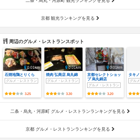
二条・烏丸・河原町 観光ランキングを見る
京都 観光ランキングを見る
周辺のグルメ・レストランスポット
0.01km
0.01km
0.01km
石焼地鶏とりくら
焼肉 弘商店 烏丸錦
京都セレクトショッ
タキノ
プ 烏丸錦店
グルメ・レストラン
グルメ・レストラン
グルメ
グルメ・レストラン
3.25
3.30
3.20
二条・烏丸・河原町 グルメ・レストランランキングを見る
京都 グルメ・レストランランキングを見る