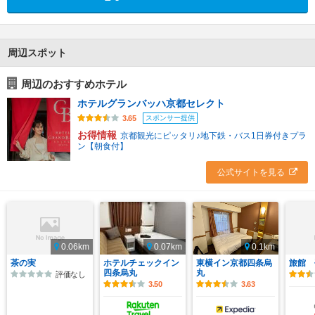
周辺スポット
周辺のおすすめホテル
ホテルグランバッハ京都セレクト
スポンサー提供
3.65
お得情報
京都観光にピッタリ♪地下鉄・バス1日券付きプラ
ン【朝食付】
公式サイトを見る
0.06km
0.07km
0.1km
茶の実
ホテルチェックイン
東横イン京都四条烏
旅館 
四条烏丸
丸
評価なし
3.50
3.63