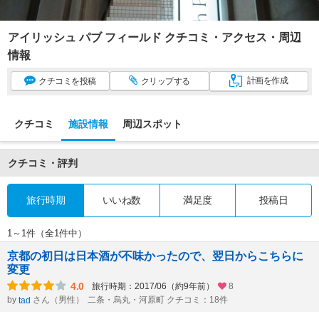
アイリッシュ パブ フィールド クチコミ・アクセス・周辺
情報
計画
を作成
クチコミ
を投稿
クリップ
する
クチコミ
施設情報
周辺スポット
クチコミ・評判
旅行時期
いいね数
満足度
投稿日
1～1件（全1件中）
京都の初日は日本酒が不味かったので、翌日からこちらに
変更
4.0
旅行時期：2017/06（約9年前）
8
by
さん（男性）
二条・烏丸・河原町 クチコミ：18件
tad