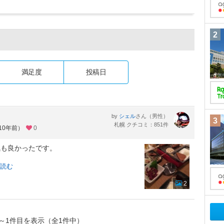
2
満足度
投稿日
by
さん（男性）
シェル
3
札幌 クチコミ：851件
10年前）
0
気も良かったです。
。
読む
2
～1件目を表示（全1件中）