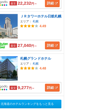
22,232
詳細
最安
円～
ＪＲタワーホテル日航札幌
エリア：
札幌
4.49
27,040
詳細
最安
円～
札幌グランドホテル
エリア：
札幌
4.48
9,277
詳細
最安
円～
北海道のホテルランキングをもっと見る