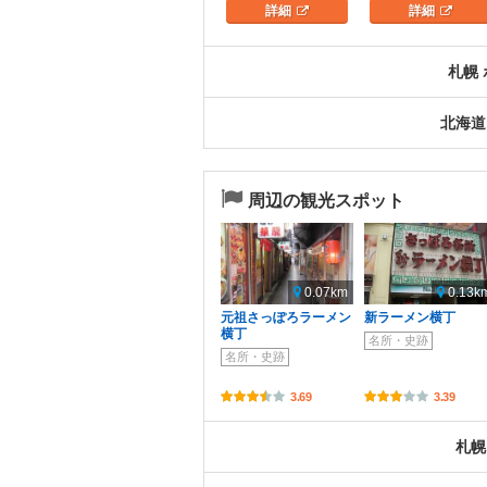
詳細
詳細
札幌
北海道
周辺の観光スポット
0.07km
0.13k
元祖さっぽろラーメン
新ラーメン横丁
横丁
名所・史跡
名所・史跡
3.69
3.39
札幌