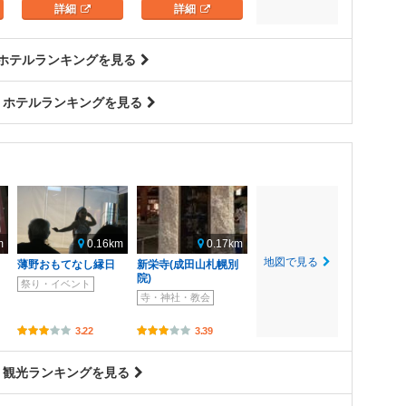
詳細
詳細
 ホテルランキングを見る
 ホテルランキングを見る
m
0.16km
0.17km
地図で見る
薄野おもてなし縁日
新栄寺(成田山札幌別
院)
祭り・イベント
寺・神社・教会
3.22
3.39
 観光ランキングを見る