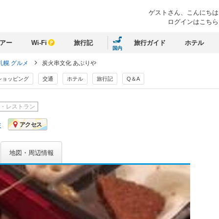
ゲストさん、
こんにちは
ログインはこちら
アー
Wi-Fi
旅行記
旅行ガイド
ホテル
国内
札幌 グルメ
炭火串文化 あぶりや
ショッピング
交通
ホテル
旅行記
Q＆A
・レストラン
ミ
アクセス
地図・周辺情報