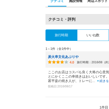
クチコミ
施設情報
周辺スポット
クチコミ・評判
旅行時期
いいね数
1～1件（全1件中）
炭火串文化あぶりや
4.0
旅行時期：2016/08（約
ここのお店はコスパも良く大将の心意
とにかくここの串焼きはおいしいです
甚平姿の焼き人が、トレーに
...
続きを
投稿日:2016/08/17
1件目