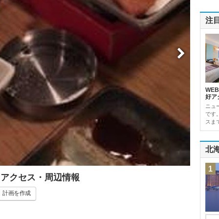
注
WE
好ア
ニュ
です
スま
北
1
・アクセス・周辺情報
計画
を作成