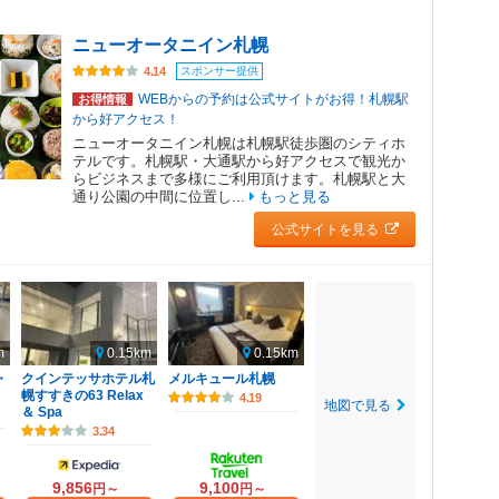
ニューオータニイン札幌
スポンサー提供
4.14
WEBからの予約は公式サイトがお得！札幌駅
お得情報
から好アクセス！
ニューオータニイン札幌は札幌駅徒歩圏のシティホ
テルです。札幌駅・大通駅から好アクセスで観光か
らビジネスまで多様にご利用頂けます。札幌駅と大
通り公園の中間に位置し...
もっと見る
公式サイトを見る
m
0.15km
0.15km
・
クインテッサホテル札
メルキュール札幌
幌すすきの63 Relax
4.19
地図で見る
＆ Spa
3.34
9,856
9,100
円～
円～