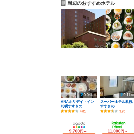
周辺のおすすめホテル
0.04km
0.11k
ANAホリデイ・イン
スーパーホテル札幌
札幌すすきの
すすきの
4.01
3.70
9,700
11,000
円～
円～