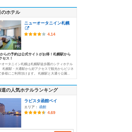
目のホテル
ニューオータニイン札幌
4.14
PR
Bからの予約は公式サイトがお得！札幌駅から
クセス！
ーオータニイン札幌は札幌駅徒歩圏のシティホテル
。 札幌駅・大通駅から好アクセスで観光からビジネ
で多様にご利用頂けます。 札幌駅と大通り公園...
海道の人気ホテルランキング
ラビスタ函館ベイ
エリア：
函館
4.69