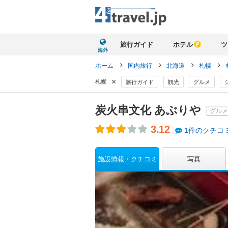
旅行ガイド
ホテル
ツ
海外
ホーム
国内旅行
北海道
札幌
×
札幌
旅行ガイド
観光
グルメ
炭火串文化 あぶりや
グルメ
3.12
1件のクチコ
施設情報・クチコミ
写真