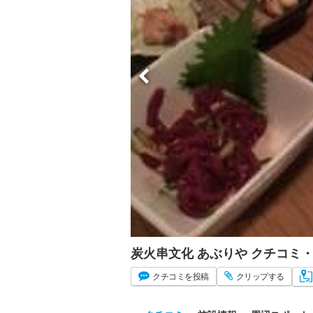
炭火串文化 あぶりや クチコミ
クチコミ
を投稿
クリップ
する