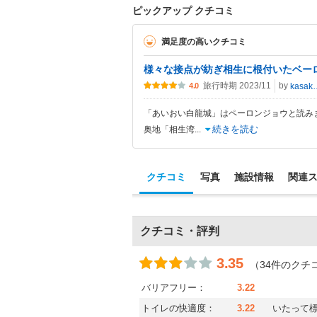
ピックアップ クチコミ
満足度の高いクチコミ
様々な接点が紡ぎ相生に根付いたベー
旅行時期 2023/11
by
kasaka
4.0
「あいおい白龍城」はペーロンジョウと読みま
続きを読む
奥地「相生湾
...
クチコミ
写真
施設情報
関連
クチコミ・評判
3.35
（34件のクチ
バリアフリー：
3.22
トイレの快適度：
3.22
いたって