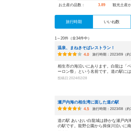
お土産の品数：
3.89
観光土産
旅行時期
いいね数
1～20件（全34件中）
温泉、まねきそばレストラン！
4.0
旅行時期：2023/09（
相生市の海沿いにあります。白龍は「
ーロン祭」という名前です。道の駅に
投稿日:2024/02/28
瀬戸内海の相生湾に面した道の駅
4.5
旅行時期：2023/08（
道の駅 あいおい白龍城は静かな瀬戸内
の駅です。龍野公園から揖保川沿いに