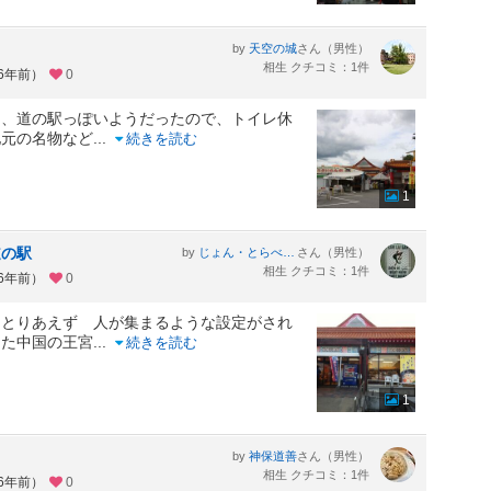
by
さん（男性）
天空の城
相生 クチコミ：1件
約6年前）
0
り、道の駅っぽいようだったので、トイレ休
地元の名物など
...
続きを読む
1
道の駅
by
さん（男性）
じょん・とらべる太
相生 クチコミ：1件
約6年前）
0
 とりあえず 人が集まるような設定がされ
した中国の王宮
...
続きを読む
1
by
さん（男性）
神保道善
相生 クチコミ：1件
約6年前）
0