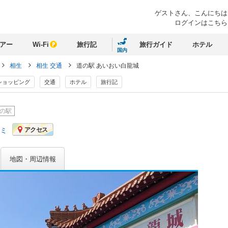
ゲストさん、
こんにちは
ログインはこちら
アー
Wi-Fi
旅行記
旅行ガイド
ホテル
国内
相生
相生 交通
道の駅 あいおい白龍城
ショッピング
交通
ホテル
旅行記
の駅
コミ
アクセス
地図・周辺情報