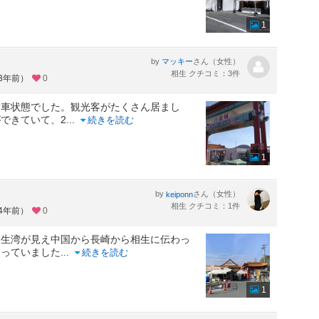
1
by
さん（女性）
マッキー
相生 クチコミ：3件
約3年前）
0
満車状態でした。観光客がたくさん居まし
できていて、2
...
続きを読む
1
by
さん（女性）
keiponn
相生 クチコミ：1件
約4年前）
0
相生湾が見え中国から長崎から相生に伝わっ
なっていました
...
続きを読む
1