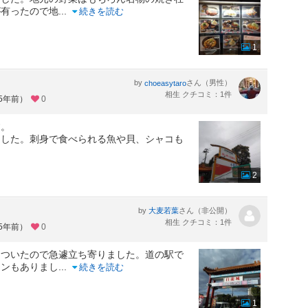
が有ったので地
...
続きを読む
1
by
さん（男性）
choeasytaro
相生 クチコミ：1件
約5年前）
0
す。
ました。刺身で食べられる魚や貝、シャコも
2
by
さん（非公開）
大麦若葉
相生 クチコミ：1件
約5年前）
0
についたので急遽立ち寄りました。道の駅で
ランもありまし
...
続きを読む
1