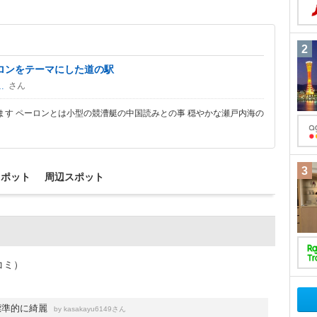
2
ロンをテーマにした道の駅
さん
yu6149
す ペーロンとは小型の競漕艇の中国読みとの事 穏やかな瀬戸内海の
3
スポット
周辺スポット
コミ）
標準的に綺麗
by
さん
kasakayu6149