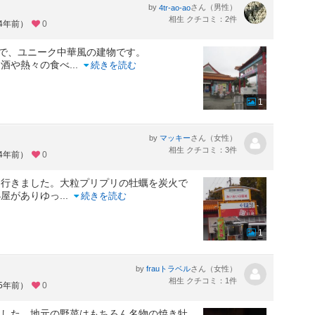
by
さん（男性）
4tr-ao-ao
相生 クチコミ：2件
約4年前）
0
駅で、ユニーク中華風の建物です。
お酒や熱々の食べ
...
続きを読む
1
by
さん（女性）
マッキー
相生 クチコミ：3件
約4年前）
0
に行きました。大粒プリプリの牡蠣を炭火で
小屋がありゆっ
...
続きを読む
1
by
さん（女性）
frauトラベル
相生 クチコミ：1件
約5年前）
0
ました。地元の野菜はもちろん名物の焼き牡