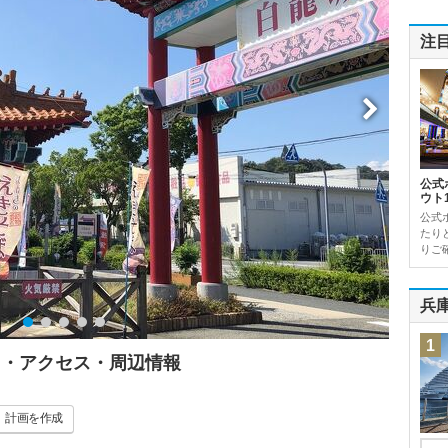
注
公式
ウト
公式
たり
りご確
兵
1
ミ・アクセス・周辺情報
計画
を作成