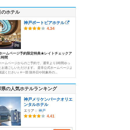
目のホテル
神戸ポートピアホテル
4.34
PR
ホームページ予約限定特典★レイトチェックア
1時間
ホームページからのご予約で、通常より1時間ゆっ
とお過ごしいただけます。 是非公式ホームページよ
認ください♪ ※一部 除外日や対象外の...
庫県の人気ホテルランキング
神戸メリケンパークオリエ
ンタルホテル
エリア：
神戸
4.41