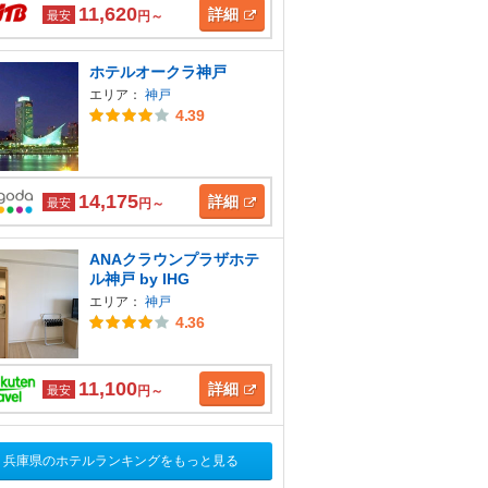
11,620
詳細
最安
円～
ホテルオークラ神戸
エリア：
神戸
4.39
14,175
詳細
最安
円～
ANAクラウンプラザホテ
ル神戸 by IHG
エリア：
神戸
4.36
11,100
詳細
最安
円～
兵庫県のホテルランキングをもっと見る