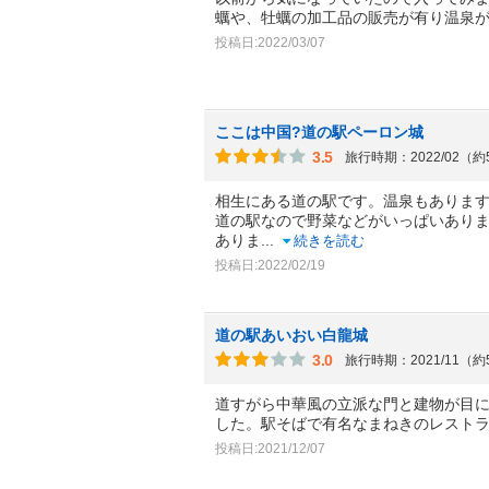
蠣や、牡蠣の加工品の販売が有り温泉
投稿日:2022/03/07
ここは中国?道の駅ペーロン城
3.5
旅行時期：2022/02（
相生にある道の駅です。温泉もありま
道の駅なので野菜などがいっぱいあり
ありま
...
続きを読む
投稿日:2022/02/19
道の駅あいおい白龍城
3.0
旅行時期：2021/11（
道すがら中華風の立派な門と建物が目
した。駅そばで有名なまねきのレスト
投稿日:2021/12/07