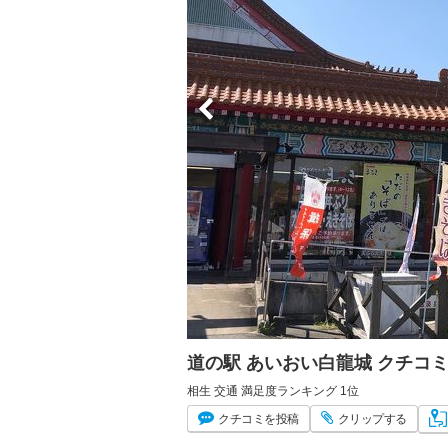
道の駅 あいおい白龍城 クチコ
相生 交通 満足度ランキング 1位
クチコミ
を投稿
クリップ
する