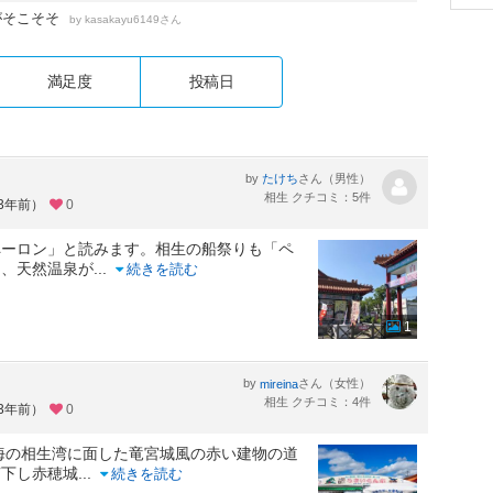
がそこそそ
by
さん
kasakayu6149
満足度
投稿日
by
さん（男性）
たけち
相生 クチコミ：5件
約3年前）
0
ペーロン」と読みます。相生の船祭りも「ペ
は、天然温泉が
...
続きを読む
1
by
さん（女性）
mireina
相生 クチコミ：4件
約3年前）
0
海の相生湾に面した竜宮城風の赤い建物の道
南下し赤穂城
...
続きを読む