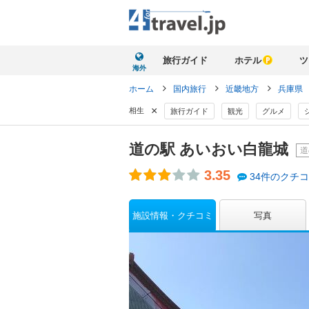
旅行ガイド
ホテル
ツ
海外
ホーム
国内旅行
近畿地方
兵庫県
×
相生
旅行ガイド
観光
グルメ
道の駅 あいおい白龍城
道
3.35
34件のクチ
施設情報・クチコミ
写真