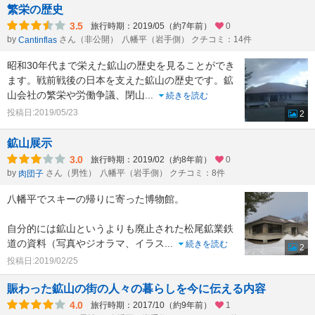
繁栄の歴史
3.5
旅行時期：2019/05（約7年前）
0
by
さん（非公開）
八幡平（岩手側） クチコミ：14件
Cantinflas
昭和30年代まで栄えた鉱山の歴史を見ることができ
ます。戦前戦後の日本を支えた鉱山の歴史です。鉱
山会社の繁栄や労働争議、閉山
...
続きを読む
投稿日:2019/05/23
2
鉱山展示
3.0
旅行時期：2019/02（約8年前）
0
by
さん（男性）
八幡平（岩手側） クチコミ：8件
肉団子
八幡平でスキーの帰りに寄った博物館。
自分的には鉱山というよりも廃止された松尾鉱業鉄
道の資料（写真やジオラマ、イラス
...
続きを読む
2
投稿日:2019/02/25
賑わった鉱山の街の人々の暮らしを今に伝える内容
4.0
旅行時期：2017/10（約9年前）
1