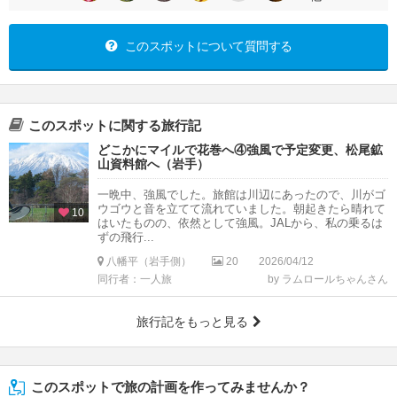
このスポットについて質問する
このスポットに関する旅行記
どこかにマイルで花巻へ④強風で予定変更、松尾鉱
山資料館へ（岩手）
一晩中、強風でした。旅館は川辺にあったので、川がゴ
ウゴウと音を立てて流れていました。朝起きたら晴れて
10
はいたものの、依然として強風。JALから、私の乗るは
ずの飛行...
八幡平（岩手側）
20
2026/04/12
同行者：一人旅
by ラムロールちゃんさん
旅行記をもっと見る
このスポットで旅の計画を作ってみませんか？