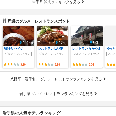
岩手県 観光ランキングを見る
周辺のグルメ・レストランスポット
0.16km
0.2km
3.0km
珈琲舎 ハイジ
レストラン LAMP
レストラン なかやま
松っち
グルメ・レストラン
グルメ・レストラン
グルメ・レストラン
グルメ
3.20
3.28
3.04
八幡平（岩手側） グルメ・レストランランキングを見る
岩手県 グルメ・レストランランキングを見る
岩手県の人気ホテルランキング