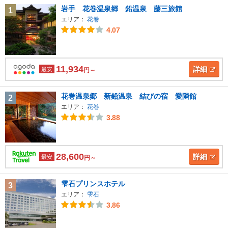
岩手 花巻温泉郷 鉛温泉 藤三旅館
1
エリア：
花巻
4.07
11,934
詳細
最安
円～
花巻温泉郷 新鉛温泉 結びの宿 愛隣館
2
エリア：
花巻
3.88
28,600
詳細
最安
円～
雫石プリンスホテル
3
エリア：
雫石
3.86