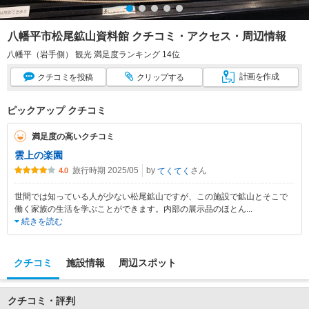
八幡平市松尾鉱山資料館 クチコミ・アクセス・周辺情報
八幡平（岩手側） 観光 満足度ランキング 14位
計画
を作成
クチコミ
を投稿
クリップ
する
ピックアップ クチコミ
満足度の高いクチコミ
雲上の楽園
旅行時期 2025/05
by
さん
てくてく
4.0
世間では知っている人が少ない松尾鉱山ですが、この施設で鉱山とそこで
働く家族の生活を学ぶことができます。内部の展示品のほとん
...
続きを読む
クチコミ
施設情報
周辺スポット
クチコミ・評判