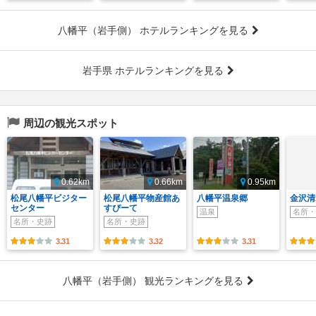
八幡平（岩手側） ホテルランキングを見る
岩手県 ホテルランキングを見る
周辺の観光スポット
0.62km
0.66km
0.95km
松尾八幡平ビジター
松尾八幡平物産館あ
八幡平温泉郷
金沢清
センター
すぴーて
温泉
名所・
名所・史跡
名所・史跡
3.31
3.32
3.31
八幡平（岩手側） 観光ランキングを見る