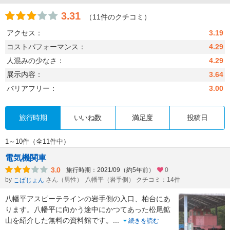
3.31
（11件のクチコミ）
アクセス：
3.19
コストパフォーマンス：
4.29
人混みの少なさ：
4.29
展示内容：
3.64
バリアフリー：
3.00
旅行時期
いいね数
満足度
投稿日
1～10件（全11件中）
電気機関車
3.0
旅行時期：2021/09（約5年前）
0
by
さん（男性）
八幡平（岩手側） クチコミ：14件
こばじょん
八幡平アスピーテラインの岩手側の入口、柏台にあ
ります。八幡平に向かう途中にかつてあった松尾鉱
山を紹介した無料の資料館です。
...
続きを読む