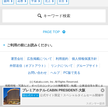
盛岡
花巻
平泉
北上
宮古
キーワード検索
PAGE TOP
ご利用の前にお読みください。
運営会社
広告掲載について
利用規約
個人情報保護方針
外部送信（オプトアウト）
リンクについて
グループサイト
お問い合わせ
ヘルプ
PC版で見る
(c) Kakaku.com, Inc. All Rights Reserved.
掲載情報・写真など、すべてのコンテンツの無断複写・転載・公衆送信等を禁じま
す。
プレミアホテル-CABIN PRESIDENT-大阪
公式サイト限定！スペシャルタイムセール開催中
宿公式サイト
スポンサー提供