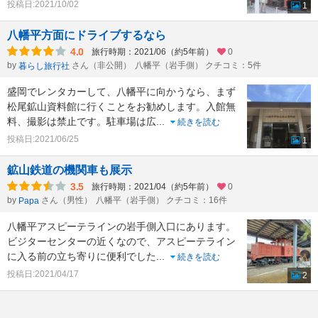
投稿日:2021/10/02
1
八幡平方面にドライブするなら
4.0
旅行時期：2021/06（約5年前）
0
by
さん（非公開）
八幡平（岩手側） クチコミ：5件
暮らし旅行社
盛岡でレンタカーして、八幡平に向かうなら、まず
松尾鉱山資料館に行くことをお勧めします。入館無
料、撮影は禁止です。駐車場は広
...
続きを読む
投稿日:2021/06/25
1
鉱山鉄道の機関車も展示
3.5
旅行時期：2021/04（約5年前）
0
by
さん（男性）
八幡平（岩手側） クチコミ：16件
Papa
八幡平アスピーテラインの岩手側入口にあります。
ビジターセンターの近くなので、アスピーテライン
に入る前の立ち寄りに便利でした
...
続きを読む
投稿日:2021/04/17
2