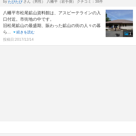
by
さん（男性）
八幡平（岩手側） クチコミ：38件
たびたび
八幡平市松尾鉱山資料館は、アスピーテラインの入
口付近。市街地の中です。
旧松尾鉱山の最盛期、賑わった鉱山の街の人々の暮
ら
...
続きを読む
1
投稿日:2017/12/14