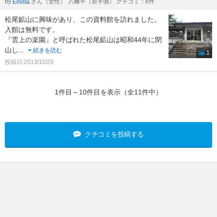
by
さん（女性）
八幡平（岩手側） クチコミ：6件
Emma
松尾鉱山に興味があり、この資料館を訪れました。
入館は無料です。
『雲上の楽園』と呼ばれた松尾鉱山は昭和44年に閉
山し
...
続きを読む
1
投稿日:2013/10/20
1件目～10件目を表示（全11件中）
クチコミを投稿する