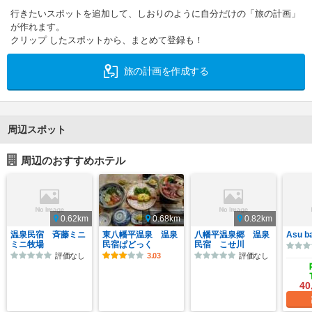
行きたいスポットを追加して、しおりのように自分だけの「旅の計画」
が作れます。
クリップ したスポットから、まとめて登録も！
旅の計画を作成する
周辺スポット
周辺のおすすめホテル
0.62km
0.68km
0.82km
温泉民宿 斉藤ミニ
東八幡平温泉 温泉
八幡平温泉郷 温泉
Asu b
ミニ牧場
民宿ぱどっく
民宿 こせ川
評価なし
3.03
評価なし
40