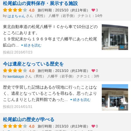
松尾鉱山の資料保存・展示する施設
4.0
旅行時期：2015/10（約11年前）
3
by
さん（男性）
八幡平（岩手側） クチコミ：14件
はまちゃん
東北自動車道の松尾八幡平ＩＣから車で10分ほどの
ところにあります。
１９世紀末から１９６９年まで八幡平にあった松尾
鉱山の
...
続きを読む
5
投稿日:2016/07/23
今は遺産となっている歴史を
4.0
旅行時期：2013/10（約13年前）
0
by
さん（男性）
八幡平（岩手側） クチコミ：3件
kentakayo
歴史で学習した記憶はあるが現地に行ったことはな
く、遺産となっているところを尋ねる。思ったより
こじんまりとした資料館であった
...
続きを読む
投稿日:2014/01/31
1
松尾鉱山の歴史が学べる
4.0
旅行時期：2013/10（約13年前）
0