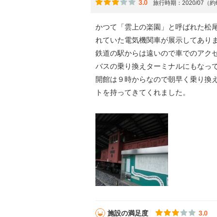
3.0
旅行時期：2020/07（
かつて「雲上の楽園」と呼ばれた松
れていた電気機関車が展示してあり
鉄道の駅からは遠いので車でのアク
バスの乗り換えターミナルにもなっ
開館は９時からなので朝早く乗り換
トを持ってきてくれました。
施設の満足度
3.0