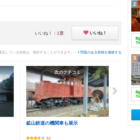
2
いいね！
いいね！：
1
票
違反している投稿は、報告することができます。
問題のある投稿を連絡する
3
次のクチコミ
鉱山鉄道の機関車も展示
3.5