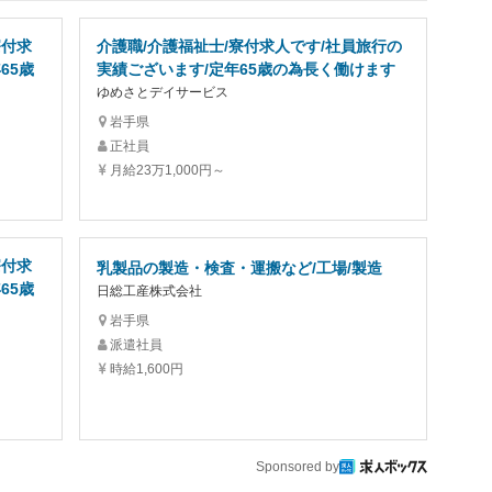
寮付求
介護職/介護福祉士/寮付求人です/社員旅行の
65歳
実績ございます/定年65歳の為長く働けます
ゆめさとデイサービス
岩手県
正社員
月給23万1,000円～
寮付求
乳製品の製造・検査・運搬など/工場/製造
65歳
日総工産株式会社
岩手県
派遣社員
時給1,600円
Sponsored by