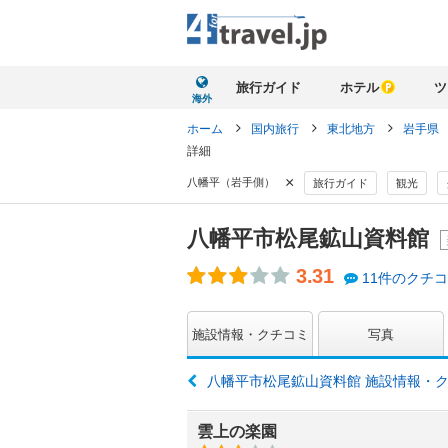
旅行ガイド
ホテル
ツ
海外
ホーム
国内旅行
東北地方
岩手県
詳細
×
八幡平（岩手側）
旅行ガイド
観光
八幡平市松尾鉱山資料館
3.31
11件のクチ
施設情報・クチコミ
写真
八幡平市松尾鉱山資料館 施設情報・
雲上の楽園