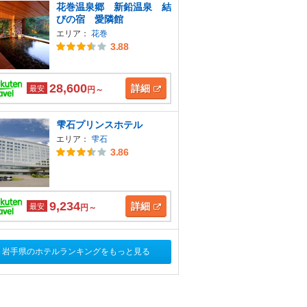
花巻温泉郷 新鉛温泉 結
びの宿 愛隣館
エリア：
花巻
3.88
28,600
詳細
最安
円～
雫石プリンスホテル
エリア：
雫石
3.86
9,234
詳細
最安
円～
岩手県のホテルランキングをもっと見る