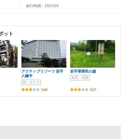
旅行時期：2021/04
ポット
アクティブリゾーツ 岩手
岩手県県民の森
八幡平
名所・史跡
宿・ホテル
3.40
3.27