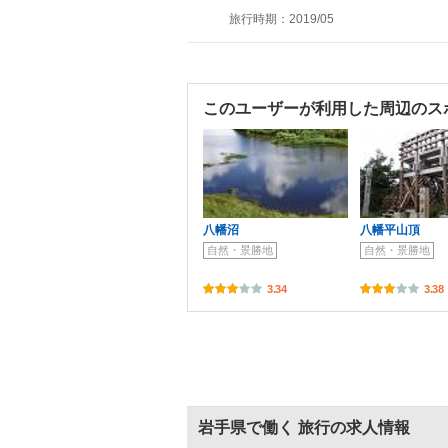
旅行時期：2019/05
このユーザーが利用した周辺のス
八幡沼
八幡平山頂
自然・景勝地
自然・景勝地
3.34
3.38
岩手県で働く 旅行の求人情報