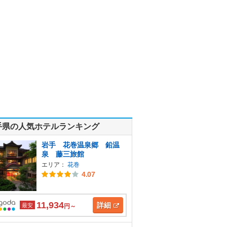
手県の人気ホテルランキング
岩手 花巻温泉郷 鉛温
泉 藤三旅館
エリア：
花巻
4.07
11,934
詳細
最安
円～