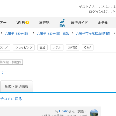
ゲストさん、
こんにちは
ログインはこちら
アー
Wi-Fi
旅行記
旅行ガイド
ホテル
国内
八幡平（岩手側）
八幡平（岩手側） 観光
八幡平市松尾鉱山資料館
グルメ
ショッピング
交通
ホテル
旅行記
Q＆A
美術館・博物館
コミ
地図・周辺情報
クチコミに戻る
by
Fidelio
さん
（男性）
八幡平（岩手側） クチコミ：8件