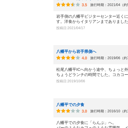
3.5
旅行時期：2021/04（
岩手側の八幡平ビジターセンター近く
す。洋食からイタリアンまでありまし
投稿日:2021/04/17
八幡平から岩手県側へ
4.0
旅行時期：2019/06（
松尾八幡平ICへ向かう途中、ちょっと
ちょうどランチの時間でした。コカコ
投稿日:2019/10/06
八幡平での夕食
3.0
旅行時期：2016/10（約
八幡平での夕食に「らんぷ」へ。
バーのようなカフェのような雰囲気、