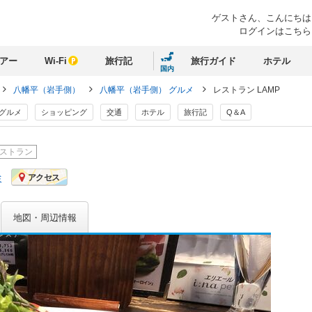
ゲストさん、
こんにちは
ログインはこちら
アー
Wi-Fi
旅行記
旅行ガイド
ホテル
国内
八幡平（岩手側）
八幡平（岩手側） グルメ
レストラン LAMP
グルメ
ショッピング
交通
ホテル
旅行記
Q＆A
ストラン
ミ
アクセス
地図・周辺情報