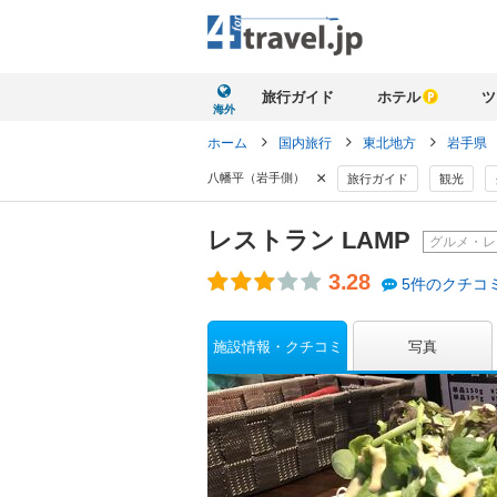
旅行ガイド
ホテル
ツ
海外
ホーム
国内旅行
東北地方
岩手県
×
八幡平（岩手側）
旅行ガイド
観光
レストラン LAMP
グルメ・レ
3.28
5件のクチコ
施設情報・クチコミ
写真