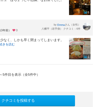
6
by
さん（女性）
Emma
八幡平（岩手側） クチコミ：6件
13年前）
0
に少なく、しかも早く閉まってしまいます。
続きを読む
1
～5件目を表示（全5件中）
クチコミを投稿する