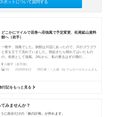
スポットについて質問する
どこかにマイルで花巻へ④強風で予定変更、松尾鉱山資料
館へ（岩手）
一晩中、強風でした。旅館は川辺にあったので、川がゴウゴウ
と音を立てて流れていました。朝起きたら晴れてはいたもの
の、依然として強風。JALから、私の乗るはずの飛行...
八幡平（岩手側）
20
2026/04/12
同行者：一人旅
by ラムロールちゃんさん
旅行記をもっと見る
ってみませんか？
ように自分だけの「旅の計画」が作れます。