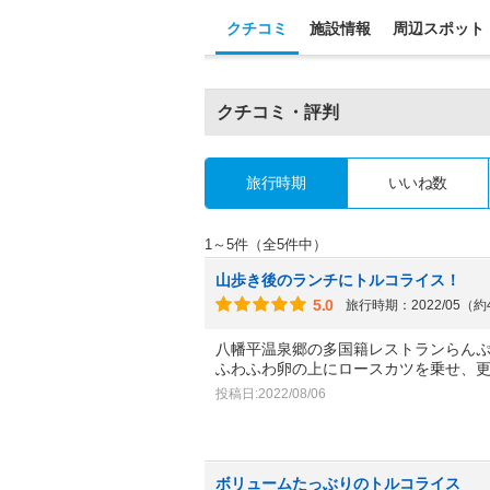
クチコミ
施設情報
周辺スポット
クチコミ・評判
旅行時期
いいね数
1～5件（全5件中）
山歩き後のランチにトルコライス！
5.0
旅行時期：2022/05（
八幡平温泉郷の多国籍レストランらん
ふわふわ卵の上にロースカツを乗せ、
投稿日:2022/08/06
ボリュームたっぶりのトルコライス