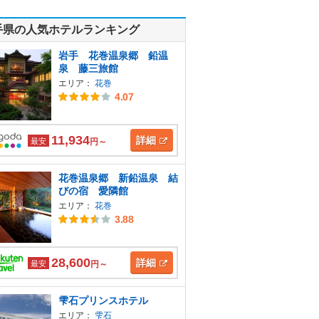
手県の人気ホテルランキング
岩手 花巻温泉郷 鉛温
泉 藤三旅館
エリア：
花巻
4.07
11,934
詳細
最安
円～
花巻温泉郷 新鉛温泉 結
びの宿 愛隣館
エリア：
花巻
3.88
28,600
詳細
最安
円～
雫石プリンスホテル
エリア：
雫石