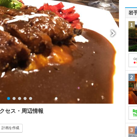
岩
1
2
アクセス・周辺情報
計画
を作成
3