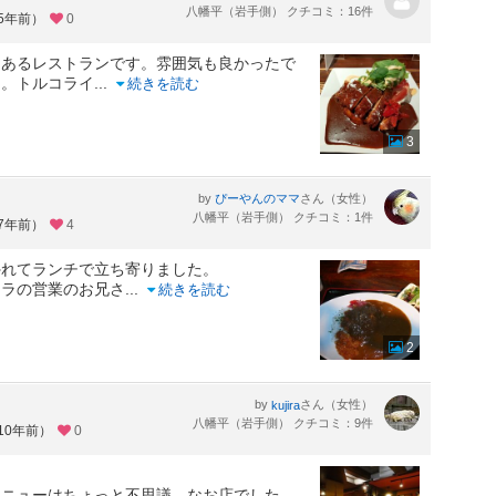
八幡平（岩手側） クチコミ：16件
約5年前）
0
にあるレストランです。雰囲気も良かったで
た。トルコライ
...
続きを読む
3
by
さん（女性）
ぴーやんのママ
八幡平（岩手側） クチコミ：1件
約7年前）
4
外れてランチで立ち寄りました。
ーラの営業のお兄さ
...
続きを読む
2
by
さん（女性）
kujira
八幡平（岩手側） クチコミ：9件
10年前）
0
メニューはちょっと不思議、なお店でした。