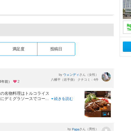
満足度
投稿日
by
さん（女性）
ウェンディ
八幡平（岩手側） クチコミ：4件
約4年前）
2
ぷの名物料理はトルコライス
更にデミグラソースでコー
...
続きを読む
4
by
さん（男性）
Papa