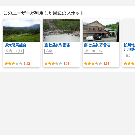
このユーザーが利用した周辺のスポット
源太岩展望台
藤七温泉彩雲荘
藤七温泉 彩雲荘
松川地
川地熱
名所・史跡
温泉
宿・ホテル
名所・
3.32
3.38
3.65