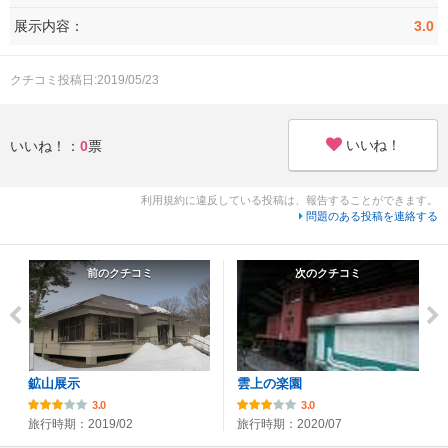
展示内容：
3.0
クチコミ投稿日:2019/05/23
いいね！
いいね！：
0
票
利用規約に違反している投稿は、報告することができます。
問題のある投稿を連絡する
前のクチコミ
次のクチコミ
鉱山展示
雲上の楽園
3.0
3.0
旅行時期：2019/02
旅行時期：2020/07