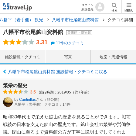
ログイン
新規登録
検索
MENU
八幡平（岩手側） 観光
八幡平市松尾鉱山資料館
クチコミ詳細
八幡平市松尾鉱山資料館
美術館・博物館
3.31
11件のクチコミ
施設情報・クチコミ
写真
地図・周辺情報
八幡平市松尾鉱山資料館 施設情報・クチコミに戻る
繁栄の歴史
3.5
旅行時期：2019/05（約7年前）
by
Cantinflas
さん
（非公開）
八幡平（岩手側） クチコミ：14件
昭和30年代まで栄えた鉱山の歴史を見ることができます。戦前
戦後の日本を支えた鉱山の歴史です。鉱山会社の繁栄や労働争
議、閉山に至るまで資料館の方が丁寧に説明までしてくれま