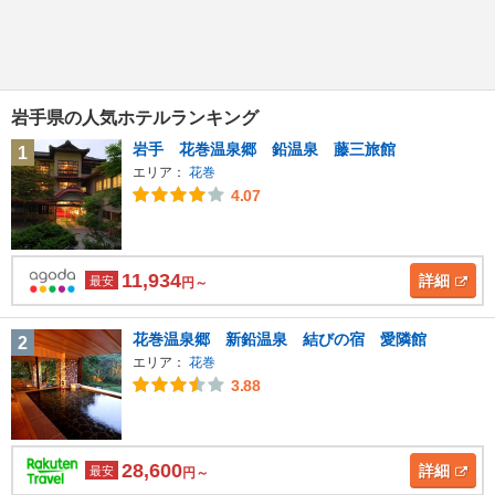
岩手県の人気ホテルランキング
岩手 花巻温泉郷 鉛温泉 藤三旅館
1
エリア：
花巻
4.07
11,934
詳細
最安
円～
花巻温泉郷 新鉛温泉 結びの宿 愛隣館
2
エリア：
花巻
3.88
28,600
詳細
最安
円～