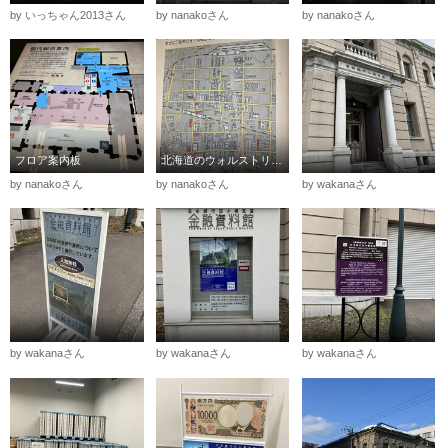
by いっちゃん2013さん
by nanakoさん
by nanakoさん
フロア案内板
北海道のウォルストリートと言われた昔の地図の掲示板
by nanakoさん
by nanakoさん
by wakanaさん
by wakanaさん
by wakanaさん
by wakanaさん