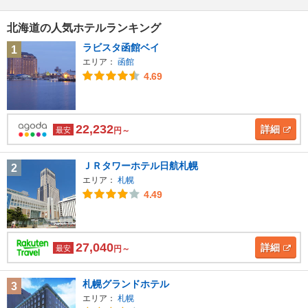
北海道の人気ホテルランキング
ラビスタ函館ベイ
1
エリア：
函館
4.69
22,232
詳細
最安
円～
ＪＲタワーホテル日航札幌
2
エリア：
札幌
4.49
27,040
詳細
最安
円～
札幌グランドホテル
3
エリア：
札幌