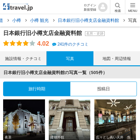
ログイン
新規登録
検索
MENU
道
小樽
小樽 観光
日本銀行旧小樽支店金融資料館
写真
日本銀行旧小樽支店金融資料館
名所・史跡
4.02
241件のクチコミ
施設情報・クチコミ
写真
地図・周辺情報
日本銀行旧小樽支店金融資料館の写真一覧（505件）
旅行時期
投稿日
夜景
建物外観
広々とし高い天井 当時の営業場をありのまま見ることが出来ます