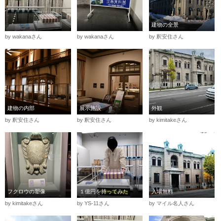
建物の全景
by wakanaさん
by wakanaさん
by 釈安住さん
建物の内部
展示施設
外観
by 釈安住さん
by 釈安住さん
by kimitakeさん
フクロウの塑像
１億円を持ってみた
入場無料
by kimitakeさん
by YS-11さん
by マイル名人さん