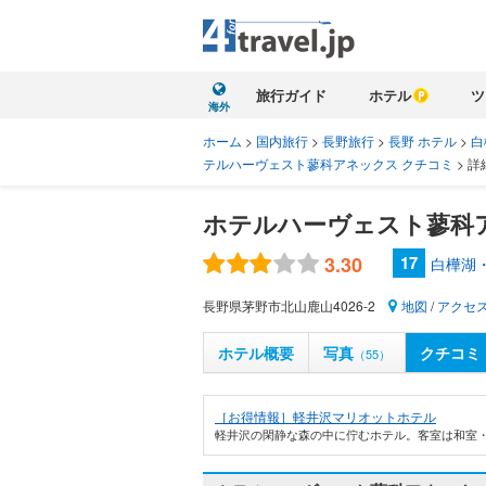
旅行ガイド
ホテル
ツ
海外
ホーム
>
国内旅行
>
長野旅行
>
長野 ホテル
>
白
テルハーヴェスト蓼科アネックス クチコミ
>
詳
ホテルハーヴェスト蓼科
3.30
17
白樺湖
長野県茅野市北山鹿山4026-2
地図
/
アクセ
ホテル概要
写真
クチコミ
（55）
［お得情報］軽井沢マリオットホテル
軽井沢の閑静な森の中に佇むホテル。客室は和室・