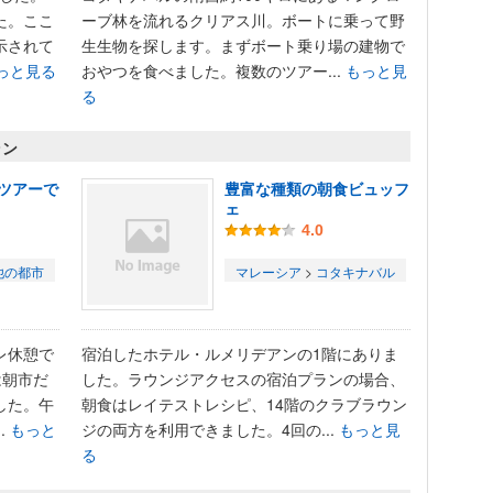
た。ここ
ーブ林を流れるクリアス川。ボートに乗って野
示されて
生生物を探します。まずボート乗り場の建物で
っと見る
おやつを食べました。複数のツアー...
もっと見
る
ラン
ツアーで
豊富な種類の朝食ビュッフ
ェ
4.0
他の都市
マレーシア
>
コタキナバル
レ休憩で
宿泊したホテル・ルメリデアンの1階にありま
は朝市だ
した。ラウンジアクセスの宿泊プランの場合、
した。午
朝食はレイテストレシピ、14階のクラブラウン
.
もっと
ジの両方を利用できました。4回の...
もっと見
る