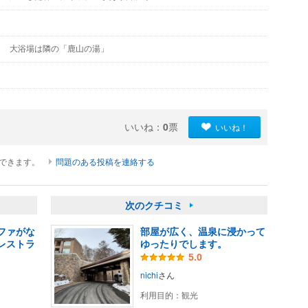
大浴場は隣の「鹿山の湯」
いいね：
0
票
いいね！
ができます。
問題のある投稿を連絡する
次のクチコミ
ファがな
部屋が広く、温泉に浸かって
レストラ
ゆったりでします。
5.0
nichi
さん
利用目的：
観光