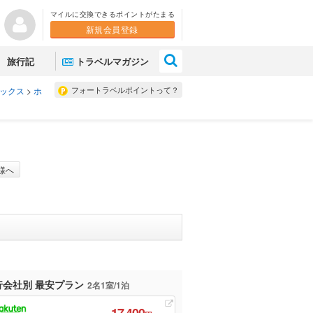
マイルに交換できるポイントがたまる
新規会員登録
×
旅行記
トラベルマガジン
フォートラベルポイントって？
ックス
>
ホ
様へ
行会社別 最安プラン
2名1室/1泊
17,400