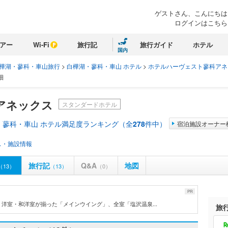
ゲストさん、こんにちは
ログインはこちら
アー
Wi-Fi
旅行記
旅行ガイド
ホテル
国内
樺湖・蓼科・車山旅行
>
白樺湖・蓼科・車山 ホテル
>
ホテルハーヴェスト蓼科アネ
細
アネックス
スタンダードホテル
・蓼科・車山 ホテル満足度ランキング（全
278
件中）
宿泊施設オーナー
ス・施設情報
旅行記
Q&A
地図
（13）
（13）
（0）
PR
洋室・和洋室が揃った「メインウイング」、全室「塩沢温泉...
旅