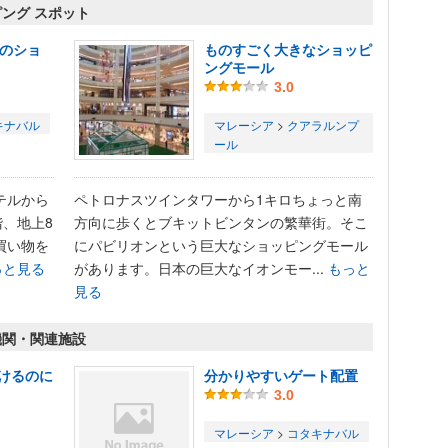
ッピング スポット
階のショ
ものすごく大きなショッピ
ングモール
3.0
キナバル
マレーシア
>
クアラルンプ
ール
テルから
ペトロナスツインタワーから1キロちょっと南
階、地上8
方向に歩くとブキットビンタンの繁華街。そこ
買い物を
にパビリオンという巨大なショッピングモール
っと見る
があります。日本の巨大なイオンモー...
もっと
見る
通機関・関連施設
けるのに
分かりやすいゲート配置
3.0
マレーシア
>
コタキナバル