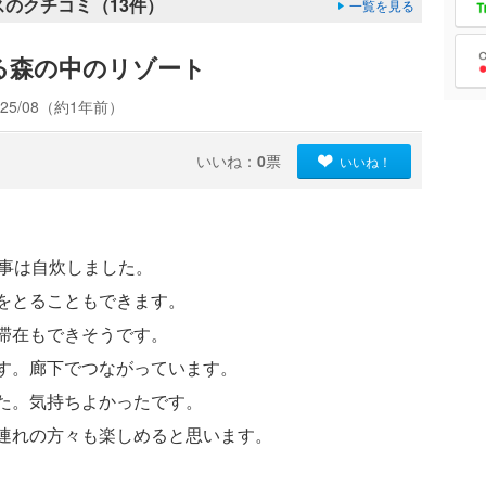
のクチコミ（13件）
一覧を見る
る森の中のリゾート
25/08（約1年前）
いいね：
0
票
いいね！
食事は自炊しました。
をとることもできます。
滞在もできそうです。
す。廊下でつながっています。
た。気持ちよかったです。
連れの方々も楽しめると思います。