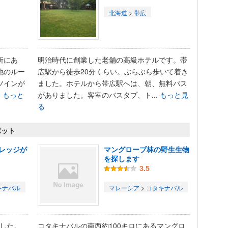
北海道
>
帯広
所にあ
明治時代に創業した老舗の高級ホテルです。帯
他のルー
広駅から徒歩20分くらい。ぶらぶら歩いて着き
ツインが
ました。ホテルから帯広駅へは、朝、無料バス
.
もっと
がありました。客室のバスタブ、ト...
もっと見
る
ポット
レッジが
マングローブ林の野生生物
を探します
3.5
キナバル
マレーシア
>
コタキナバル
でした。
コタキナバルの南西約100キロにあるマングロ