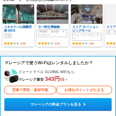
コタキナバル国際空
サバ州立博物館
スリア サバ ショッ
クリア
港 (BKI)
ピングモール
博物館・美術館・ギ
滝・河
ャラリー
ショッピングセンタ
空港
ー
3.46
3.33
3.41
マレーシアで使うWi-Fiはレンタルしましたか？
フォートラベル GLOBAL WiFiなら
343円
マレーシア最安
/日～
空港で受取・返却可能
お得なポイントがたまる
マレーシアの料金プランを見る