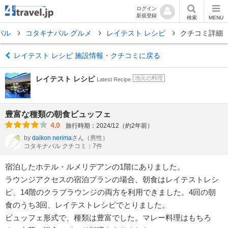
ログイン
新規登録
検索
MENU
バル
コタキナバル グルメ
レイテスト レシピ
クチコミ詳細
レイテスト レシピ 施設情報・クチコミに戻る
レイテスト レシピ
地元の料理
Latest Recipe
豊富な種類の朝食ビュッフェ
4.0
旅行時期：2024/12（約2年前）
by
daikon nerima
さん
（男性）
コタキナバル クチコミ：7件
宿泊したホテル・ルメリデアンの1階にありました。
ラウンジアクセスの宿泊プランの場合、朝食はレイテストレシ
ピ、14階のクラブラウンジの両方を利用できました。4回の朝
食のうち3回、レイテストレシピでとりました。
ビュッフェ形式で、種類は豊富でした。マレー料理はもちろ