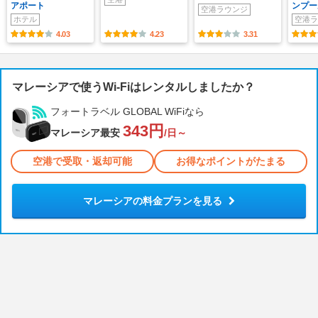
アポート
ンプー
空港ラウンジ
ホテル
空港ラ
4.03
4.23
3.31
マレーシアで使うWi-Fiはレンタルしましたか？
フォートラベル GLOBAL WiFiなら
343円
マレーシア最安
/日～
空港で受取・返却可能
お得なポイントがたまる
マレーシアの料金プランを見る