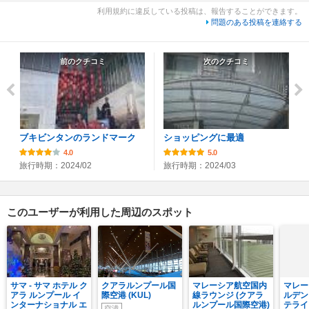
利用規約に違反している投稿は、報告することができます。
問題のある投稿を連絡する
前のクチコミ
次のクチコミ
ブキビンタンのランドマーク
ショッピングに最適
4.0
5.0
旅行時期：2024/02
旅行時期：2024/03
このユーザーが利用した周辺のスポット
サマ - サマ ホテル ク
クアラルンプール国
マレーシア航空国内
マレー
アラ ルンプール イ
際空港 (KUL)
線ラウンジ (クアラ
ルデン
ンターナショナル エ
ルンプール国際空港)
テライ
空港