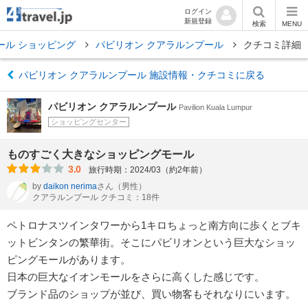
ログイン
新規登録
検索
MENU
ール ショッピング
パビリオン クアラルンプール
クチコミ詳細
パビリオン クアラルンプール 施設情報・クチコミに戻る
パビリオン クアラルンプール
Pavilion Kuala Lumpur
ショッピングセンター
ものすごく大きなショッピングモール
3.0
旅行時期：2024/03（約2年前）
by
daikon nerima
さん
（男性）
クアラルンプール クチコミ：18件
ペトロナスツインタワーから1キロちょっと南方向に歩くとブキ
ットビンタンの繁華街。そこにパビリオンという巨大なショッ
ピングモールがあります。
日本の巨大なイオンモールをさらに高くした感じです。
ブランド品のショップが並び、買い物客もそれなりにいます。