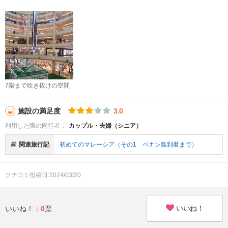
7階まで吹き抜けの空間
施設の満足度
3.0
利用した際の同行者：
カップル・夫婦（シニア）
関連旅行記
初めてのマレーシア（その1 ペナン島到着まで）
クチコミ投稿日:2024/03/20
いいね！
いいね！：
0
票