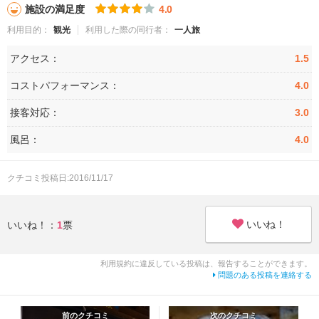
施設の満足度
4.0
利用目的：
観光
利用した際の同行者：
一人旅
アクセス：
1.5
コストパフォーマンス：
4.0
接客対応：
3.0
風呂：
4.0
クチコミ投稿日:2016/11/17
いいね！
いいね！：
1
票
利用規約に違反している投稿は、報告することができます。
問題のある投稿を連絡する
前のクチコミ
次のクチコミ