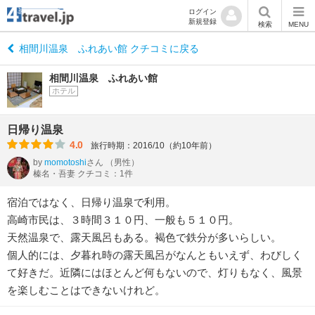
ログイン
新規登録
検索
MENU
相間川温泉 ふれあい館 クチコミに戻る
相間川温泉 ふれあい館
ホテル
日帰り温泉
4.0
旅行時期：2016/10（約10年前）
by
momotoshi
さん
（男性）
榛名・吾妻 クチコミ：1件
宿泊ではなく、日帰り温泉で利用。
高崎市民は、３時間３１０円、一般も５１０円。
天然温泉で、露天風呂もある。褐色で鉄分が多いらしい。
個人的には、夕暮れ時の露天風呂がなんともいえず、わびしく
て好きだ。近隣にはほとんど何もないので、灯りもなく、風景
を楽しむことはできないけれど。