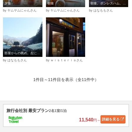
夕食
朝食
朝食。ボンレスハム、冷凍食品のオムレツ、冷たく堅い鮭の塩焼き
by ヤムヤムにゃんさん
by ヤムヤムにゃんさん
by はなももさん
部屋からの眺め。左に本館、右に浴室棟。奥に山々。
by はなももさん
by ｗｉｓｔｅｒｉａさん
1件目～11件目を表示（全11件中）
旅行会社別 最安プラン
2名1室/1泊
11,540
詳細
を見る
円～