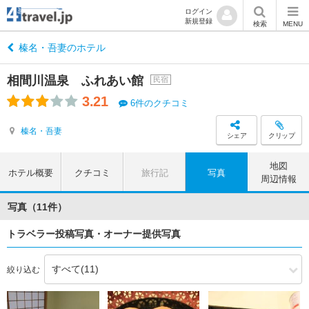
ログイン
新規登録
検索
MENU
榛名・吾妻のホテル
相間川温泉 ふれあい館
民宿
3.21
6件のクチコミ
榛名・吾妻
シェア
クリップ
地図
ホテル概要
クチコミ
旅行記
写真
周辺情報
写真（11件）
トラベラー投稿写真・オーナー提供写真
絞り込む