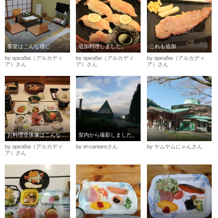
客室はこんな感じ
追加料理しました。
これも追加
by αρκαδια（アルカディ
by αρκαδια（アルカディ
by αρκαδια（アルカディ
ア）さん
ア）さん
ア）さん
お料理全体像はこんなです
室内から撮影しました。
by αρκαδια（アルカディ
by el-cantareさん
by ヤムヤムにゃんさん
ア）さん