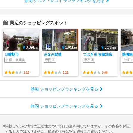
静岡 グルメ・レストランランキングを見る
周辺のショッピングスポット
0.89km
1.05km
1.13km
日曜朝市
みなみ製菓
つばき屋 佐藤油店
熱海銀
市場・商店街
専門店
専門店
市場・
3.16
3.12
3.08
熱海 ショッピングランキングを見る
静岡 ショッピングランキングを見る
掲載している情報の正確性については万全を期していますが、その内容を保証
するものではありません。最新の情報は宿泊施設にご確認ください。