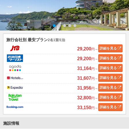
旅行会社別 最安プラン
2名1室/1泊
29,200
詳細
を見る
円～
29,200
詳細
を見る
円～
31,164
詳細
を見る
円～
31,607
詳細
を見る
円～
31,956
詳細
を見る
円～
32,800
詳細
を見る
円～
33,150
詳細
を見る
円～
施設情報