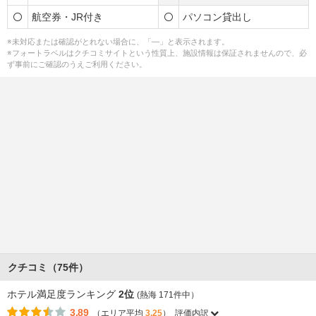
航空券・JR付き
パソコン貸出し
※未対応または確認がとれない場合に、「―」と表示されます。
※フォートラベルはクチコミサイトという性質上、施設情報は保証されませんので、必
ず事前にご確認のうえご利用ください。
クチコミ（75件）
ホテル満足度ランキング
2位
(熱海 171件中）
3.89
（エリア平均
3.25
）
評価内訳