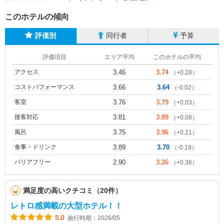
このホテルの傾向
評価別
同行者
予算
評価項目
エリア平均
このホテルの平均
アクセス
3.46
3.74
（+0.28）
コストパフォーマンス
3.66
3.64
（-0.02）
客室
3.76
3.79
（+0.03）
接客対応
3.81
3.89
（+0.08）
風呂
3.75
3.96
（+0.21）
食事・ドリンク
3.89
3.70
（-0.19）
バリアフリー
2.90
3.26
（+0.36）
満足度の高いクチコミ（20件）
レトロ感満載の大型ホテル！！
5.0
旅行時期：2026/05