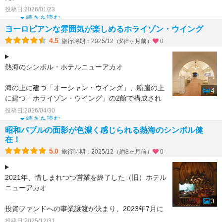
まずは、チェックイン。
投稿日:2026/01/23
驚く程の昭和レトロなシャンデリアが、沢山あるロ
続きを読む
ビーに、沢山の旅
ヨーロピアンな雰囲気が楽しめるホライゾン・ウイング
4.5
旅行時期：2025/12（約8ヶ月前）
0
熱海のシンボル・ホテルニューアカオ
海の上に建つ「オーシャン・ウイング」、断崖の上
4
に建つ「ホライゾン・ウイング」の2館で構成され
た昭和レトロの老舗ホテル
投稿日:2026/04/30
続きを読む
近年、事業譲渡により経営が変わり、
昭和バブルの面影が色濃く感じられる熱海のシンボル健
在！
5.0
旅行時期：2025/12（約8ヶ月前）
0
2021年、惜しまれつつ営業を終了した（旧）ホテル
ニューアカオ
3
投資ファンドへの事業譲渡が決まり、2023年7月に
完全復活。さらに2022年には老朽化と利便性向上の
投稿日:2025/12/31