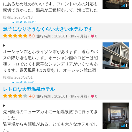
にあるため眺めがいいです。フロントの方の対応も
1
親切で良かった。温泉が三種類あって、海に面した
インフィニティ
投稿日:2026/02/13
続きを読む
迷子になりそうなくらい大きいホテルです
5.0
旅行時期：2026/01（約7ヶ月前）
0
オーシャン館とホライゾン館があります。送迎のバ
スの降り場も違います。オーシャン館のロビーは昭
和レトロでとても豪華なシャンデリアがいくつもあ
1
ります。露天風呂も3カ所あり、オーシャン館に宿
泊の場合は食事場
投稿日:2026/02/01
続きを読む
レトロな大型温泉ホテル
4.0
旅行時期：2026/01（約7ヶ月前）
0
先日熱海のニューアカオに一泊温泉旅行に行ってき
ました。
駐車場からも距離がある、とても大きなホテルでし
1
た。