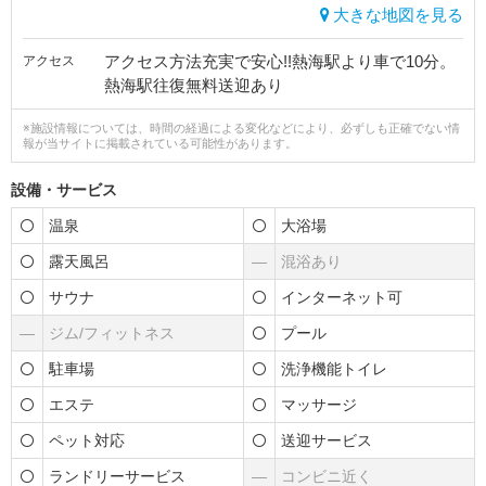
大きな地図を見る
アクセス方法充実で安心!!熱海駅より車で10分。
アクセス
熱海駅往復無料送迎あり
※施設情報については、時間の経過による変化などにより、必ずしも正確でない情
報が当サイトに掲載されている可能性があります。
設備・サービス
温泉
大浴場
露天風呂
―
混浴あり
サウナ
インターネット可
―
ジム/フィットネス
プール
駐車場
洗浄機能トイレ
エステ
マッサージ
ペット対応
送迎サービス
ランドリーサービス
―
コンビニ近く