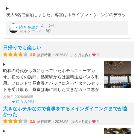
友人5名で宿泊しました。客室はホライゾン・ウィングのデラッ
クストリプルバストイレ独立ルームです。5名だったので、2部
by
さん（女性）
sukeco
屋隣同士でした。片方はツイン、もう一方はソファベッドを含む
続きを読む
熱海 クチコミ：8件
3台のベッド。断崖に建つホ
日帰りでも楽しい
4.0
旅行時期：2026/08（1ヶ月以内）
0
昭和の時代から気になっていたホテルニューアカ
オ。初めての訪問。熱海駅からは無料送迎バスを利
用。フロントで昼食券とバックに入ったタオルセッ
2
トを受け取る。昼食は海に面した大きなガラス窓が
特徴のブッフェ、空
投稿日:2026/08/05
続きを読む
大きなホテルなので食事をするメインダイニングまでが遠
かった
3.5
旅行時期：2026/05（約3ヶ月前）
0