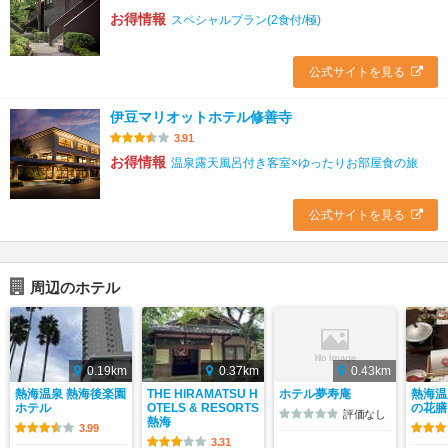
お得情報
スペシャルプラン(2食付/極)
公式サイトを見る
伊豆マリオットホテル修善寺
3.91
お得情報
温泉露天風呂付き客室×ゆったりお部屋食の旅
公式サイトを見る
周辺のホテル
0.19km
0.37km
0.43km
熱海温泉 熱海後楽園
THE HIRAMATSU H
ホテル夢寿庵
熱海温
ホテル
OTELS & RESORTS
の花膳
評価なし
熱海
3.99
3.31