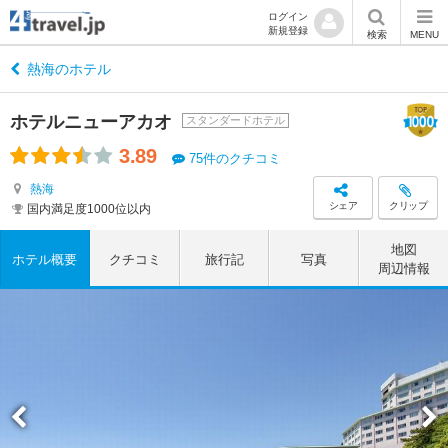
ログイン
新規登録
検索
MENU
熱海のホテル
ホテルニューアカオ
スタンダードホテル
3.89
75件のクチコミ
熱海
シェア
クリップ
国内満足度1000位以内
地図
ホテル概要
クチコミ
旅行記
写真
周辺情報