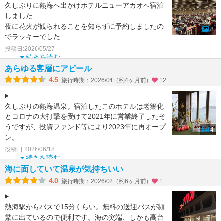
久しぶりに熱海へ出かけホテルニューアカオへ宿泊
しました
夜に花火が観られることを知らずに予約しましたの
8
でラッキーでした
ただし食事は夜・朝ともにメインダイニングへ移動
投稿日:2026/05/27
する必要があり、バイキングなの
続きを読む
あらゆる客層にアピール
4.5
旅行時期：2026/04（約4ヶ月前）
12
久しぶりの熱海温泉。宿泊したこのホテルは老築化
とコロナの大打撃を受けて2021年に営業終了したそ
うですが、投資ファンド等により2023年に再オープ
4
ン。
投稿日:2026/06/18
確かにバブル期の建築物であろうと思われる海
続きを読む
海に面していて温泉が気持ちいい
4.0
旅行時期：2026/02（約6ヶ月前）
1
熱海駅からバスで15分くらい。無料の送迎バスが頻
繁に出ているので便利です。海の突端、しかも高台