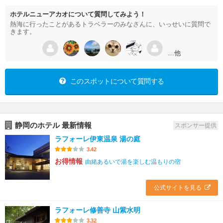
ホテルニューアカオについて質問してみよう！
熱海に行ったことがあるトラベラーのみなさんに、いっせいに質問で
きます。
…他
このスポットについて質問する
静岡のホテル 最新情報
スポンサー提供
ラフォーレ伊東温泉 湯の庭
3.42
お得情報
由緒あるいで湯を楽しむ温もりの宿
公式サイトを見る
ラフォーレ修善寺 山紫水明
3.32