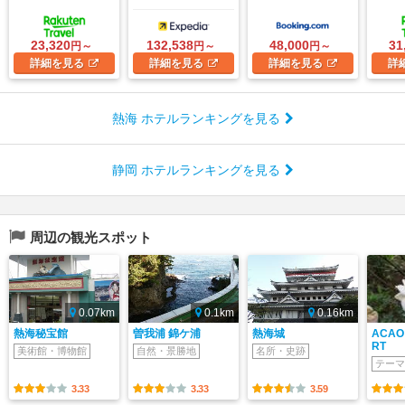
23,320
132,538
48,000
31
円～
円～
円～
詳細
を見る
詳細
を見る
詳細
を見る
詳
熱海 ホテルランキングを見る
静岡 ホテルランキングを見る
周辺の観光スポット
0.07km
0.1km
0.16km
熱海秘宝館
曽我浦 錦ケ浦
熱海城
ACAO
RT
美術館・博物館
自然・景勝地
名所・史跡
テーマ
3.33
3.33
3.59