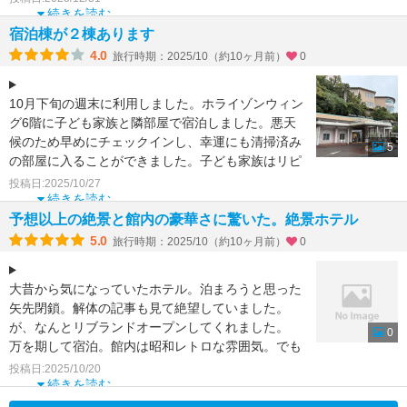
ため、オーシャンウイング側のエ
続きを読む
宿泊棟が２棟あります
4.0
旅行時期：2025/10（約10ヶ月前）
0
10月下旬の週末に利用しました。ホライゾンウィン
グ6階に子ども家族と隣部屋で宿泊しました。悪天
候のため早めにチェックインし、幸運にも清掃済み
5
の部屋に入ることができました。子ども家族はリピ
ーターで、室内
投稿日:2025/10/27
続きを読む
予想以上の絶景と館内の豪華さに驚いた。絶景ホテル
5.0
旅行時期：2025/10（約10ヶ月前）
0
大昔から気になっていたホテル。泊まろうと思った
矢先閉鎖。解体の記事も見て絶望していました。
が、なんとリブランドオープンしてくれました。
0
万を期して宿泊。館内は昭和レトロな雰囲気。でも
リノベーションさ
投稿日:2025/10/20
続きを読む