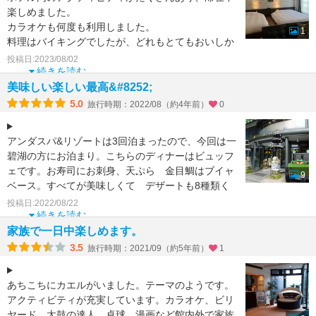
楽しめました。
カラオケも何度も利用しました。
1
料理はバイキングでしたが、どれもとてもおいしか
ったです。
投稿日:2023/08/02
レストランのあるC館に泊まったので、レスト
続きを読む
美味しい楽しい最高&#8252;️
5.0
旅行時期：2022/08（約4年前）
0
アンダスパ&リゾートは3回泊まったので、今回は一
碧湖の方にお泊まり。こちらのディナーはビュッフ
ェです。お寿司にお刺身、天ぷら 金目鯛はブイャ
9
ベース。すべてが美味しくて デザートも8種類く
らい マカロン
投稿日:2022/08/22
続きを読む
家族で一日中楽しめます。
3.5
旅行時期：2021/09（約5年前）
1
あちこちにカエルがいました。テーマのようです。
アクティビティが充実しています。カラオケ、ビリ
ヤード、太鼓の達人、卓球、漫画など館内外で家族