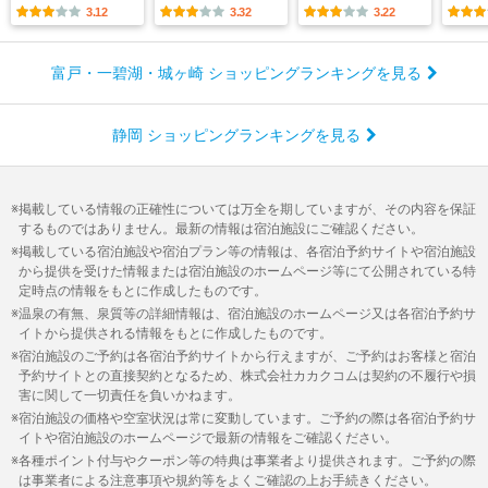
3.12
3.32
3.22
富戸・一碧湖・城ヶ崎 ショッピングランキングを見る
静岡 ショッピングランキングを見る
掲載している情報の正確性については万全を期していますが、その内容を保証
するものではありません。最新の情報は宿泊施設にご確認ください。
掲載している宿泊施設や宿泊プラン等の情報は、各宿泊予約サイトや宿泊施設
から提供を受けた情報または宿泊施設のホームページ等にて公開されている特
定時点の情報をもとに作成したものです。
温泉の有無、泉質等の詳細情報は、宿泊施設のホームページ又は各宿泊予約サ
イトから提供される情報をもとに作成したものです。
宿泊施設のご予約は各宿泊予約サイトから行えますが、ご予約はお客様と宿泊
予約サイトとの直接契約となるため、株式会社カカクコムは契約の不履行や損
害に関して一切責任を負いかねます。
宿泊施設の価格や空室状況は常に変動しています。ご予約の際は各宿泊予約サ
イトや宿泊施設のホームページで最新の情報をご確認ください。
各種ポイント付与やクーポン等の特典は事業者より提供されます。ご予約の際
は事業者による注意事項や規約等をよくご確認の上お手続きください。