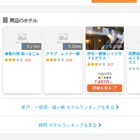
周辺のホテル
0.17km
0.22km
0.27km
食彩の宿 花べるじゅ
クラブ レイク一碧
伊豆一碧湖 レイクサ
四季倶
イドテラス
ルミタ
3.00
2.92
クス
3.27
7,657
円～
詳細
を見る
富戸・一碧湖・城ヶ崎 ホテルランキングを見る
静岡 ホテルランキングを見る