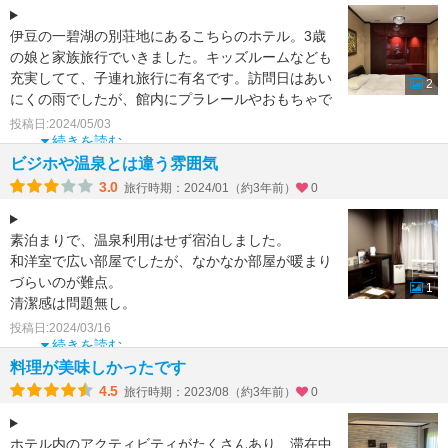
伊豆の一碧湖の別荘地にあるこちらのホテル。3歳
の娘と家族旅行でいきました。キッズルームなども
充実してて、子連れ旅行に有名です。訪問日はあい
2
にくの雨でしたが、館内にプラレールやおもちゃで
飽きることなく遊
投稿日:2024/05/03
続きを読む
ビジホや温泉とは違う雰囲気
3.0
旅行時期：2024/01（約3年前）
0
素泊まりで、温泉利用はせず宿泊しました。
和洋室で広い部屋でしたが、なかなか部屋が暖まり
づらいのが難点。
1
清潔感は問題無し。
ビジホより作りが凝っているのもあり使い勝手に戸
投稿日:2024/03/16
惑うことも色々。風呂ト
続きを読む
料理が美味しかったです
4.5
旅行時期：2023/08（約3年前）
0
ホテル内のアクティビティがたくさんあり、滞在中