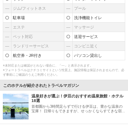
―
ジム/フィットネス
―
プール
駐車場
洗浄機能トイレ
―
エステ
―
マッサージ
―
ペット対応
送迎サービス
―
ランドリーサービス
―
コンビニ近く
航空券・JR付き
パソコン貸出し
※未対応または確認がとれない場合に、「―」と表示されます。
※フォートラベルはクチコミサイトという性質上、施設情報は保証されませんので、必
ず事前にご確認のうえご利用ください。
このホテルが紹介されたトラベルマガジン
温泉好きが選ぶ！伊豆のおすすめ温泉旅館・ホテル
18選
首都圏から3時間足らずで行ける伊豆は、豊かな温泉の
宝庫！ 日帰りもできますが、せっかくならすてきな宿...