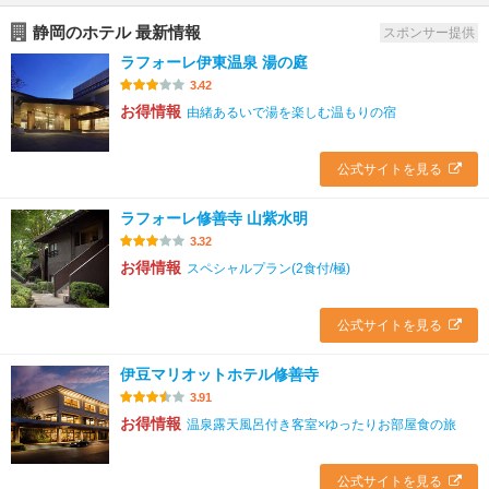
静岡のホテル 最新情報
スポンサー提供
ラフォーレ伊東温泉 湯の庭
3.42
お得情報
由緒あるいで湯を楽しむ温もりの宿
公式サイトを見る
ラフォーレ修善寺 山紫水明
3.32
お得情報
スペシャルプラン(2食付/極)
公式サイトを見る
伊豆マリオットホテル修善寺
3.91
お得情報
温泉露天風呂付き客室×ゆったりお部屋食の旅
公式サイトを見る