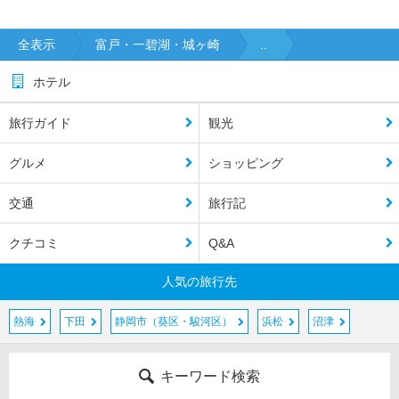
全表示
富戸・一碧湖・城ヶ崎
..
ホテル
旅行ガイド
観光
グルメ
ショッピング
交通
旅行記
クチコミ
Q&A
人気の旅行先
熱海
下田
静岡市（葵区・駿河区）
浜松
沼津
キーワード検索