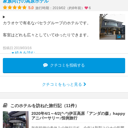
家族向けの高原ホテル
5.0
旅行時期：2019/02（約8年前）
6
カラオケで有名なパセラグループのホテルです。
客室はどれも広々としていてゆったりできます。
4
外にはパターゴルフ場や小さなグランピング、館内
投稿日:2019/03/16
にはボルタリングやダーツ、ビリヤードなど、アク
続きを読む
ティ
クチコミを投稿する
クチコミをもっと見る
このホテルを訪ねた旅行記（11件）
2020年4/1～4/2(^-^)伊豆高原「アンダの森」happy
アニバーサリー♪恒例旅行
毎年恒例の春休みの旅行です。今年は新型コロナの影響