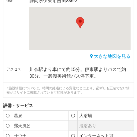
静岡県伊東市吉田836-2
住所
大きな地図を見る
川奈駅より車にて約15分。伊東駅よりバスで約
アクセス
30分、一碧湖美術館バス停下車。
※施設情報については、時間の経過による変化などにより、必ずしも正確でない情
報が当サイトに掲載されている可能性があります。
設備・サービス
温泉
大浴場
露天風呂
―
混浴あり
サウナ
インターネット可