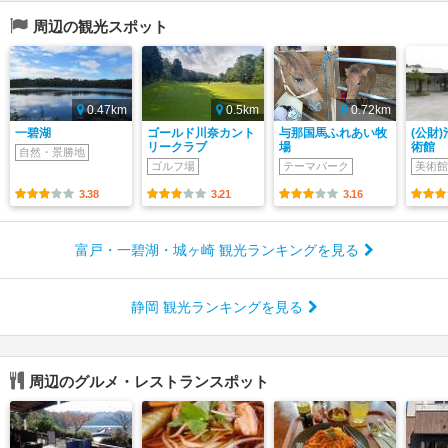
周辺の観光スポット
0.47km
0.5km
0.72km
一碧湖
ゴールド川奈カント
与那国馬ふれあい牧
(公財
リークラブ
場
術館
自然・景勝地
ゴルフ場
テーマパーク
美術館
3.38
3.21
3.16
富戸・一碧湖・城ヶ崎 観光ランキングを見る
静岡 観光ランキングを見る
周辺のグルメ・レストランスポット