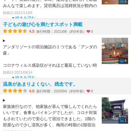
2
みんなで楽しめます。貸切風呂は混雑状況が館内の
モニターで確
投稿日:2021/11/05
続きを読む
子どもの遊び心を満たすスポット満載
4.5
旅行時期：2021/06（約5年前）
0
アンダリゾートの宿泊施設の１つである「アンダの
森」
4
コロナウィルス感染症がそれほど蔓延していない時
期の旅行でしたが、コロナ対策がしっかりなされて
投稿日:2021/08/14
いて、かつ子どもが遊ぶ施設・エリアが数多くある
続きを読む
こと
温泉があまりよくない、残念です。
4.0
旅行時期：2020/04（約6年前）
0
家族旅行なので、他家族が喜んで愉しんでくれたら
いいです。食事もバイキングでしたが、コロナ対策
もされていたので安心して宿泊できました。1階の
1
部屋なので少し湿気が多く、梅雨の時期の1階宿泊