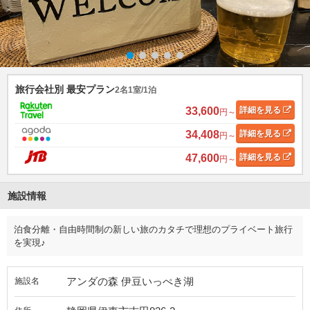
旅行会社別 最安プラン
2名1室/1泊
33,600
詳細
を見る
円～
34,408
詳細
を見る
円～
47,600
詳細
を見る
円～
施設情報
泊食分離・自由時間制の新しい旅のカタチで理想のプライベート旅行
を実現♪
アンダの森 伊豆いっぺき湖
施設名