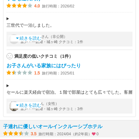
4.0
旅行時期：2026/02
三世代で一泊しました。
各施設は多少古さを感じますが、きちんとメンテナンスされ清潔
by
さん（非公開）
いないな
で不便なく過ごす事が出来ました。今回はリビングの他に畳とベ
続きを読む
富戸・一碧湖・城ヶ崎 クチコミ：1件
ッドのある広い部屋で、リビングと畳部屋の間を引き戸で閉めら
満足度の低いクチコミ（1件）
お子さんがいる家族にはぴったり
1.5
旅行時期：2025/01
セールに楽天経由で宿泊。１階で部屋はとても広々でした。客層
は3世代でご利用されている方が多かったです。
by
さん（女性）
sazae
13時から施設利用が可能なので、それに合わせて、伊東駅から
続きを読む
富戸・一碧湖・城ヶ崎 クチコミ：3件
出る12時10分の無料送迎バスに乗り
子連れに優しいオールインクルーシブホテル
3.5
旅行時期：2024/04（約2年前）
0