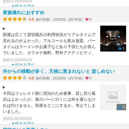
はしないほうがい
投稿日:2020/04/19
続きを読む
家族連れにおすすめ
4.5
旅行時期：2020/02（約7年前）
0
部屋は広くて貸切風呂の利用状況がリアルタイムで
見れるのがよかった。アルコールも飲み放題、バー
タイムはラーメンやお菓子などあり子供たちが喜ん
1
でいました。カラオケ無料、野外アクティビティ、
ゲーセンなど家族
投稿日:2020/02/24
続きを読む
外からの移動が多く、天候に恵まれないと 楽しめない
4.0
旅行時期：2019/03（約7年前）
0
今回はフォレスト館に宿泊のため食事、貸し切り風
呂はよかったが、夜のバーに行くには外を通らなけ
れば行けません。部屋をどこにするか、考えてしま
0
いました。
フォレスト館の1階はゲームコーナーのため、夜10
投稿日:2019/03/30
続きを読む