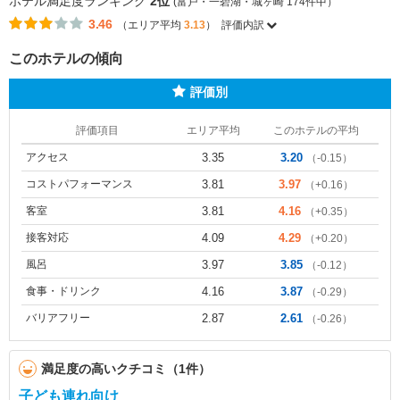
ホテル満足度ランキング
2位
(富戸・一碧湖・城ヶ崎 174件中）
3.46
（エリア平均
3.13
）
評価内訳
このホテルの傾向
評価別
評価項目
エリア平均
このホテルの平均
アクセス
3.35
3.20
（-0.15）
コストパフォーマンス
3.81
3.97
（+0.16）
客室
3.81
4.16
（+0.35）
接客対応
4.09
4.29
（+0.20）
風呂
3.97
3.85
（-0.12）
食事・ドリンク
4.16
3.87
（-0.29）
バリアフリー
2.87
2.61
（-0.26）
満足度の高いクチコミ（1件）
子ども連れ向け