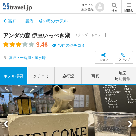
ログイン
新規登録
検索
MENU
富戸・一碧湖・城ヶ崎のホテル
アンダの森 伊豆いっぺき湖
スタンダードホテル
3.46
49件のクチコミ
富戸・一碧湖・城ヶ崎
シェア
クリップ
地図
ホテル概要
クチコミ
旅行記
写真
周辺情報