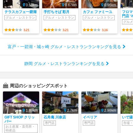
0.59km
0.67km
0.96km
テラスカフェ一碧湖
手打ちそば 彩月
カフェ ファミーユ
フロマ
門店 
グルメ・レストラン
グルメ・レストラン
グルメ・レストラン
グルメ
3.21
3.21
3.16
富戸・一碧湖・城ヶ崎 グルメ・レストランランキングを見る
静岡 グルメ・レストランランキングを見る
周辺のショッピングスポット
1.89km
2.7km
2.98km
GIFT SHOP クリッ
石舟庵 川奈店
イベリア
いで湯
パー
専門店
専門店
市場・
お土産屋・直売所・
特産品