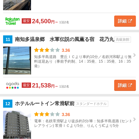
半
島・
セン
24,500
詳細
最安
円～
1泊2名
トレ
アす
べて
南知多温泉郷 水軍伝説の風薫る宿 花乃丸
11
高級旅館
3.36
常
知多半島道路 豊丘ＩＣより車約10分／名鉄河和駅より無
滑・
料送迎あり（事前予約制、14：35発、15：35発、16：35
セン
発）
トレ
ア
21,538
（中
詳細
最安
円～
1泊2名
部国
際空
ホテルルートイン常滑駅前
12
スタンダードホテル
港）
3.36
半
電車：名鉄常滑駅より徒歩約3分/車：知多半島道路 (セント
田・
レアライン) 常滑ＩＣより5分、りんくうICより5分
武豊