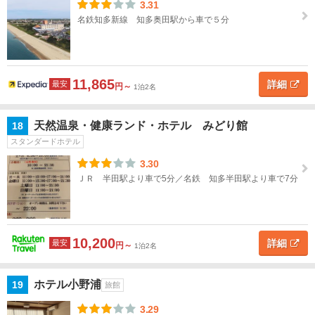
3.31
名鉄知多新線 知多奥田駅から車で５分
11,865
詳細
最安
円～
1泊2名
天然温泉・健康ランド・ホテル みどり館
18
スタンダードホテル
3.30
ＪＲ 半田駅より車で5分／名鉄 知多半田駅より車で7分
10,200
詳細
最安
円～
1泊2名
ホテル小野浦
19
旅館
3.29