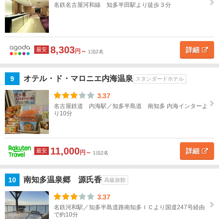
名鉄名古屋河和線 知多半田駅より徒歩３分
豊
川・
渥美
半島
8,303
詳細
最安
円～
1泊2名
蒲
郡・
オテル・ド・マロニエ内海温泉
9
スタンダードホテル
吉
良・
3.37
西
名古屋鉄道 内海駅／知多半島道 南知多 内海インターよ
浦・
り10分
篠島
知多
11,000
詳細
最安
円～
1泊2名
半
島・
セン
南知多温泉郷 源氏香
10
高級旅館
トレ
ア
3.37
名鉄河和駅／知多半島道路南知多ＩＣより国道247号経由
で約10分
知多