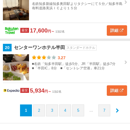
名鉄知多新線知多奥田駅よりタクシーにて５分／知多半島
有料道路美浜ＩＣより１５分
17,600
詳細
最安
円～
1泊2名
センターワンホテル半田
20
スタンダードホテル
3.27
■名鉄「知多半田駅」徒歩5分、JR「半田駅」徒歩7分
■「半田IC」8分 ■「セントレア空港」車21分
5,934
詳細
最安
円～
1泊2名
…
1
2
3
4
5
7