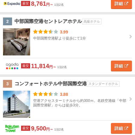
道
8,761
詳細
最安
円～
1泊2名
知多
半
東
島・
北
中部国際空港セントレアホテル
2
高級ホテル
セン
トレ
ア
3.99
関
中部国際空港駅より徒歩にて1分
東
ホ
テ
甲
ル
タ
信
イ
11,814
詳細
最安
越
円～
1泊2名
プ
ス
高
旅
高
ペ
民
貸
北
コンフォートホテル中部国際空港
3
タ
級
館
級
ン
宿
別
スタンダードホテル
陸
ン
ホ
旅
シ
荘
3.88
ダ
テ
館
ョ
東
空港アクセスターミナルから約300ｍ。名鉄空港線「中部
ー
ル
ン
国際空港駅」からは徒歩3分。
海
ド
ホ
岐
テ
阜
9,500
ル
詳細
最安
円～
1泊2名