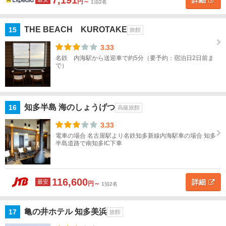
7,191
詳細
円～
1泊2名
近
畿
THE BEACH KUROTAKE
15
旅館
3.33
中
名鉄 内海駅から送迎車で約5分（要予約：宿泊日2日前ま
国
で）
四
国
知多半島 海のしょうげつ
16
高級旅館
九
3.33
州
電車の場合 名古屋駅より名鉄知多新線内海駅車の場合 知多
半島道路で南知多IC下車
沖
縄
116,600
詳細
最安
円～
1泊2名
閉じる
亀の井ホテル 知多美浜
17
旅館