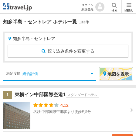
ログイン
新規登録
検索
MENU
知多半島・セントレア ホテル一覧
133件
知多半島・セントレア
絞り込み条件を変更する
絞
エ
総合評価
満足度順
地図
を表示
り
リ
込
ア
東横イン中部国際空港1
1
み
を
スタンダードホテル
条
選
4.12
件
択
名鉄 中部国際空港駅より徒歩約5分
宿
北
泊
海
地