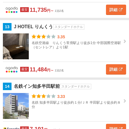
美
11,735
詳細
最安
円～
1泊2名
浜
内
J HOTEL りんくう
13
スタンダードホテル
海・
3.35
南知
多
名鉄空港線 りんくう常滑駅より徒歩1分 中部国際空港駅
（セントレア）より1駅
知
多・
東浦
11,484
詳細
最安
円～
1泊2名
新
名鉄イン知多半田駅前
14
スタンダードホテル
城・
鳳
3.33
来・
名鉄 知多半田駅より徒歩約１分/ＪＲ 半田駅より徒歩約８
湯谷
分
三
重
最安