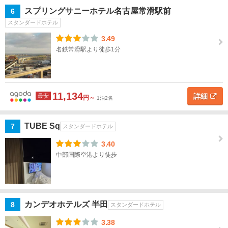
犬
スプリングサニーホテル名古屋常滑駅前
6
山・
スタンダードホテル
春日
井
3.49
名鉄常滑駅より徒歩1分
豊
田・
瀬
戸・
11,134
詳細
最安
円～
1泊2名
香嵐
渓
TUBE Sq
7
スタンダードホテル
岡
3.40
崎・
中部国際空港より徒歩
三河
安
城・
刈谷
カンデオホテルズ 半田
8
スタンダードホテル
豊
3.38
橋・