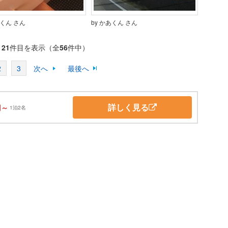
あくん さん
by かあくん さん
～
21
件目を表示（全
56
件中）
2
3
次へ
最後へ
詳しく見る
円～
1泊2名