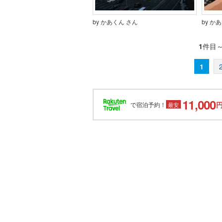
by かあくん さん
by か
1
件目
1
11,000
で宿泊予約！
最安