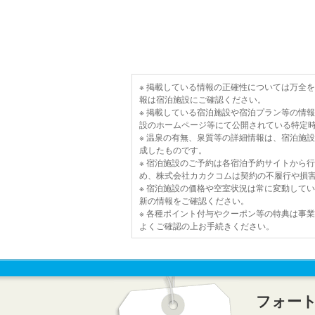
※ 掲載している情報の正確性については万全
報は宿泊施設にご確認ください。
※ 掲載している宿泊施設や宿泊プラン等の情
設のホームページ等にて公開されている特定
※ 温泉の有無、泉質等の詳細情報は、宿泊施
成したものです。
※ 宿泊施設のご予約は各宿泊予約サイトから
め、株式会社カカクコムは契約の不履行や損
※ 宿泊施設の価格や空室状況は常に変動して
新の情報をご確認ください。
※ 各種ポイント付与やクーポン等の特典は事
よくご確認の上お手続きください。
フォー