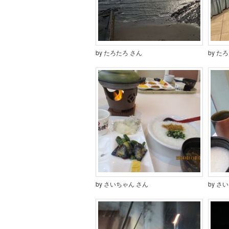
by たろたろ さん
by た
by さいちゃん さん
by さ