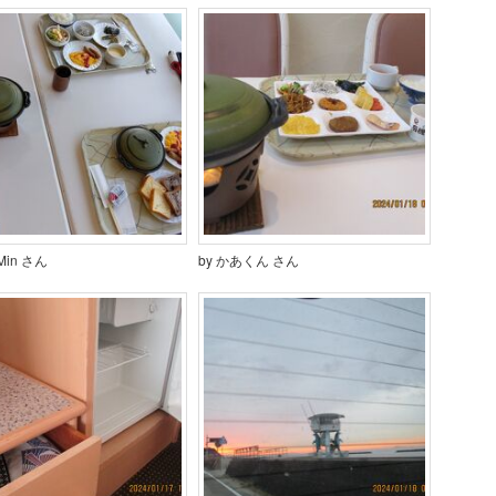
nMin さん
by かあくん さん