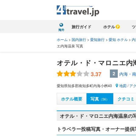
旅行ガイド
ホテル
ツ
海外
ホーム
>
国内旅行
>
愛知旅行
>
愛知 ホテル
>
内
エ内海温泉 写真
オテル・ド・マロニエ内
3.37
2
内海・南
愛知県知多郡南知多町内海小桝40
地図
/
ア
ホテル概要
写真
クチコミ
（56）
オテル・ド・マロニエ内海温泉の写
トラベラー投稿写真・オーナー提供