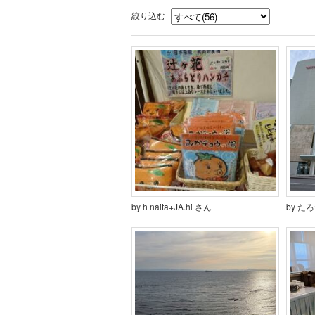
絞り込む
by h naita+JA.hi さん
by た