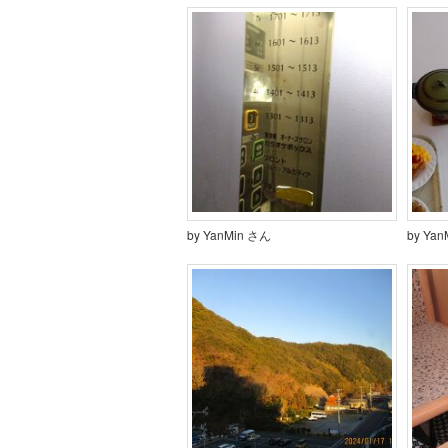
by YanMin さん
by Ya