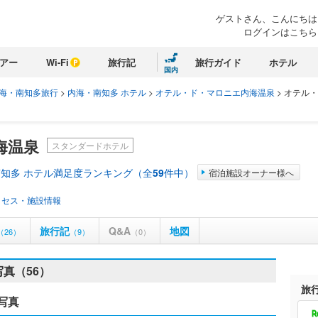
ゲストさん、こんにちは
ログインはこちら
アー
Wi-Fi
旅行記
旅行ガイド
ホテル
国内
海・南知多旅行
>
内海・南知多 ホテル
>
オテル・ド・マロニエ内海温泉
>
オテル・
海温泉
スタンダードホテル
知多 ホテル満足度ランキング（全
59
件中）
宿泊施設オーナー様へ
クセス・施設情報
旅行記
Q&A
地図
（26）
（9）
（0）
真（56）
旅
写真