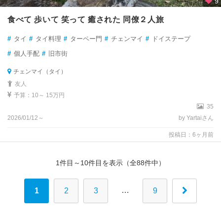
9
食べて 歩いて 笑って 癒された 同僚２人旅
#
タイ
#
タイ料理
#
ターペー門
#
チェンマイ
#
ドイステープ
#
個人手配
#
旧市街
チェンマイ（タイ）
友人
予算：10～ 15万円
35
2026/01/12～
by Yartaiさん
投稿日：6ヶ月前
1件目～10件目を表示（全88件中）
…
1
2
3
9