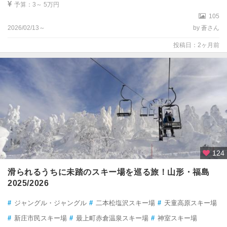
予算：3～ 5万円
105
2026/02/13～
by 蒼さん
投稿日：2ヶ月前
124
滑られるうちに未踏のスキー場を巡る旅！山形・福島
2025/2026
#
ジャングル・ジャングル
#
二本松塩沢スキー場
#
天童高原スキー場
#
新庄市民スキー場
#
最上町赤倉温泉スキー場
#
神室スキー場