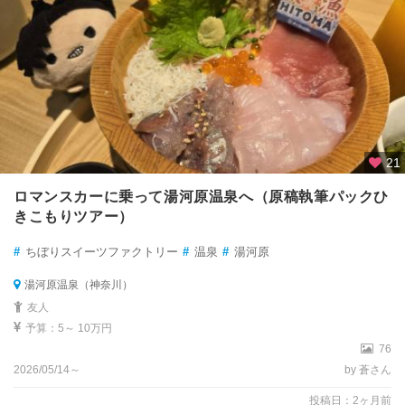
21
ロマンスカーに乗って湯河原温泉へ（原稿執筆パックひ
きこもりツアー）
#
ちぼりスイーツファクトリー
#
温泉
#
湯河原
湯河原温泉（神奈川）
友人
予算：5～ 10万円
76
2026/05/14～
by 蒼さん
投稿日：2ヶ月前