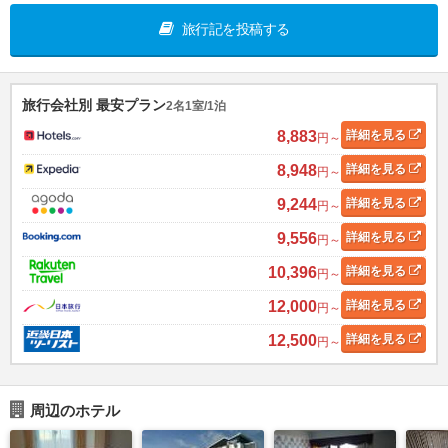
旅行記を投稿する
旅行会社別 最安プラン
2名1室/1泊
8,883
詳細
を見る
円～
8,948
詳細
を見る
円～
9,244
詳細
を見る
円～
9,556
詳細
を見る
円～
10,396
詳細
を見る
円～
12,000
詳細
を見る
円～
12,500
詳細
を見る
円～
周辺のホテル