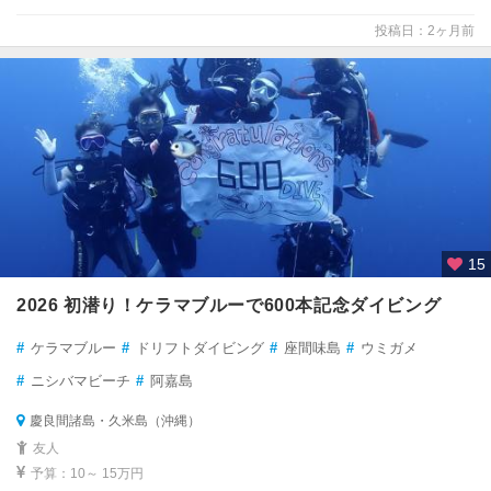
投稿日：2ヶ月前
15
2026 初潜り！ケラマブルーで600本記念ダイビング
#
ケラマブルー
#
ドリフトダイビング
#
座間味島
#
ウミガメ
#
ニシバマビーチ
#
阿嘉島
慶良間諸島・久米島（沖縄）
友人
予算：10～ 15万円