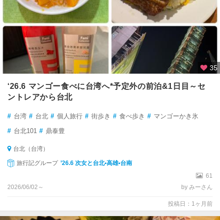
35
‘26.6 マンゴー食べに台湾へ*予定外の前泊&1日目～セ
ントレアから台北
#
台湾
#
台北
#
個人旅行
#
街歩き
#
食べ歩き
#
マンゴーかき氷
#
台北101
#
鼎泰豊
台北（台湾）
旅行記グループ
’26.6 次女と台北•高雄•台南
61
2026/06/02～
by みーさん
投稿日：1ヶ月前