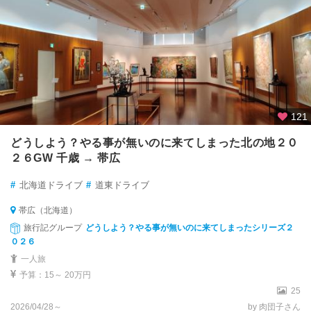
121
どうしよう？やる事が無いのに来てしまった北の地２０
２６GW 千歳 → 帯広
#
北海道ドライブ
#
道東ドライブ
帯広（北海道）
旅行記グループ
どうしよう？やる事が無いのに来てしまったシリーズ２
０２６
一人旅
予算：15～ 20万円
25
2026/04/28～
by 肉団子さん