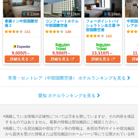
0.11km
0.12km
0.18km
東横イン中部国際空
コンフォートホテル
フォーポイントバイ
中部国
港２
中部国際空港
シェラトン名古屋 中
レアホ
部国際空港
3.51
3.88
3.62
9,005
9,500
13,310
11
円～
円～
円～
詳細
を見る
詳細
を見る
詳細
を見る
詳
常滑・セントレア（中部国際空港） ホテルランキングを見る
愛知 ホテルランキングを見る
掲載している情報の正確性については万全を期していますが、その内容を保証
するものではありません。最新の情報は宿泊施設にご確認ください。
掲載している宿泊施設や宿泊プラン等の情報は、各宿泊予約サイトや宿泊施設
から提供を受けた情報または宿泊施設のホームページ等にて公開されている特