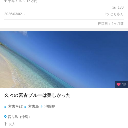
予算：10～ 15万円
130
2026/03/02～
by ともさん
投稿日：4ヶ月前
19
久々の宮古ブルーは美しかった
#
宮古そば
#
宮古島
#
池間島
宮古島（沖縄）
友人