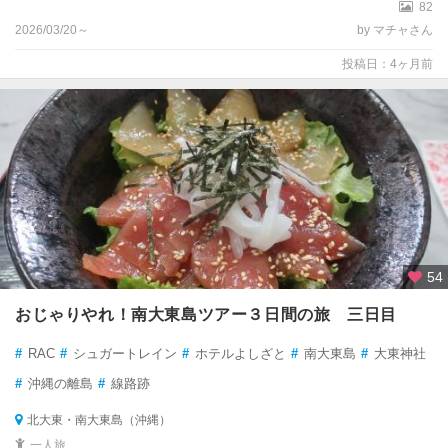
82
2026/03/20～
by マチャさん
投稿日：4ヶ月前
54
おじゃりやれ！南大東島ツアー３日間の旅 三日目
#
RAC
#
シュガートレイン
#
ホテルよしざと
#
南大東島
#
大東神社
#
沖縄の離島
#
線路跡
北大東・南大東島（沖縄）
一人旅