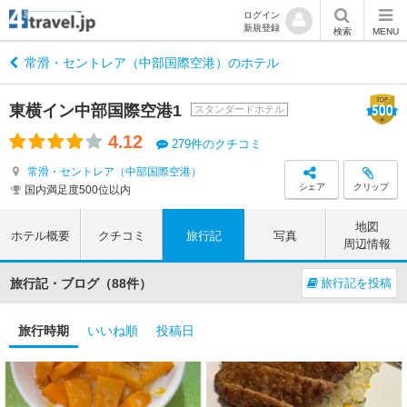
ログイン
新規登録
検索
MENU
常滑・セントレア（中部国際空港）のホテル
東横イン中部国際空港1
スタンダードホテル
4.12
279件のクチコミ
常滑・セントレア（中部国際空港）
シェア
クリップ
国内満足度500位以内
地図
ホテル概要
クチコミ
旅行記
写真
周辺情報
旅行記・ブログ（88件）
旅行記を投稿
旅行時期
いいね順
投稿日