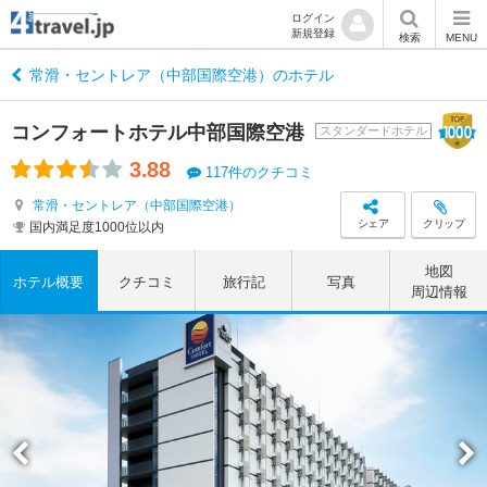
ログイン
新規登録
検索
MENU
常滑・セントレア（中部国際空港）のホテル
コンフォートホテル中部国際空港
スタンダードホテル
3.88
117件のクチコミ
常滑・セントレア（中部国際空港）
シェア
クリップ
国内満足度1000位以内
地図
ホテル概要
クチコミ
旅行記
写真
周辺情報