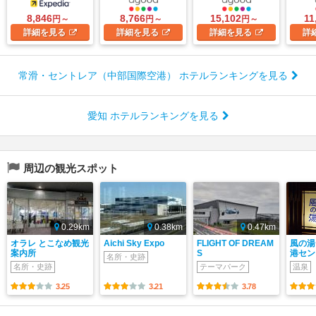
8,846
8,766
15,102
11
円～
円～
円～
詳細
を見る
詳細
を見る
詳細
を見る
詳
常滑・セントレア（中部国際空港） ホテルランキングを見る
愛知 ホテルランキングを見る
周辺の観光スポット
0.29km
0.38km
0.47km
オラレ とこなめ観光
Aichi Sky Expo
FLIGHT OF DREAM
風の湯
案内所
S
港セン
名所・史跡
名所・史跡
テーマパーク
温泉
3.25
3.21
3.78