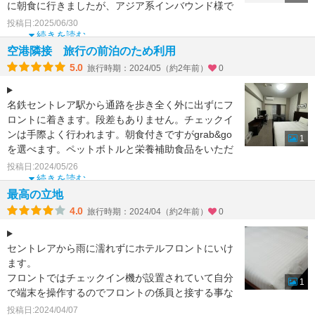
に朝食に行きましたが、アジア系インバウンド様で
結構な利用状況で
投稿日:2025/06/30
続きを読む
空港隣接 旅行の前泊のため利用
5.0
旅行時期：2024/05（約2年前）
0
名鉄セントレア駅から通路を歩き全く外に出ずにフ
ロントに着きます。段差もありません。チェックイ
ンは手際よく行われます。朝食付きですがgrab&go
1
を選べます。ペットボトルと栄養補助食品をいただ
きました。
投稿日:2024/05/26
続きを読む
最高の立地
4.0
旅行時期：2024/04（約2年前）
0
セントレアから雨に濡れずにホテルフロントにいけ
ます。
フロントではチェックイン機が設置されていて自分
1
で端末を操作するのでフロントの係員と接する事な
くチェックインができます。
投稿日:2024/04/07