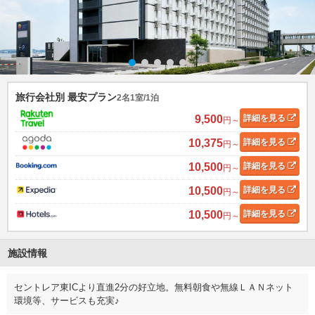
旅行会社別 最安プラン
2名1室/1泊
9,500
詳細
を見る
円～
10,375
詳細
を見る
円～
10,500
詳細
を見る
円～
10,500
詳細
を見る
円～
10,500
詳細
を見る
円～
施設情報
セントレア東ICより直進2分の好立地。無料朝食や無線ＬＡＮネット
環境等、サービスも充実♪