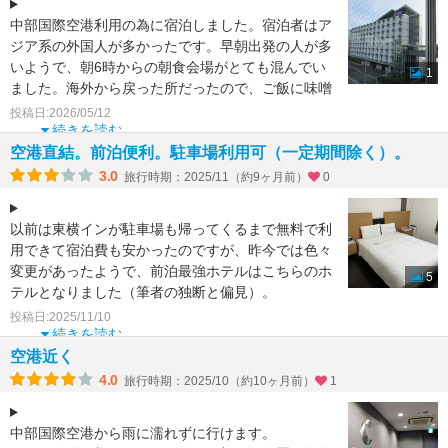
中部国際空港利用の為に宿泊しました。宿泊者はア
ジア系の外国人が多かったです。早朝出発の人が多
いようで、朝6時からの朝食会場がとても混んでい
1
ました。海外から戻った所だったので、ご飯に味噌
汁と和食のおかず
投稿日:2026/05/12
続きを読む
空港直結。前泊便利。駐車場利用可（一定期間除く）。
3.0
旅行時期：2025/11（約9ヶ月前）
0
以前は東横インが駐車場も帰ってくるまで無料で利
用できて宿泊費も安かったのですが、昨今では色々
変更があったようで、前泊最強ホテルはこちらのホ
5
テルとなりました（筆者の独断と偏見）。
投稿日:2025/11/10
アクセスは空港前
続きを読む
空港近く
4.0
旅行時期：2025/10（約10ヶ月前）
1
中部国際空港から雨に濡れずに行けます。