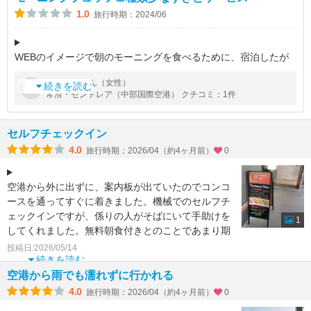
1.0
旅行時期：2024/06
WEBのイメージで朝のモーニングを食べるために、宿泊したが
あまりの種類の少なさに驚いた
by
さん（女性）
antan
チェックイン時には名前が間違って登録されており、担当の中国
続きを読む
常滑・セントレア（中部国際空港） クチコミ：1件
人スタッフは時間がかかり、隣にいた日本人スタッフは知
セルフチェックイン
4.0
旅行時期：2026/04（約4ヶ月前）
0
空港から外に出ずに、案内板が出ていたのでコンコ
ースを通ってすぐに着きました。機械でのセルフチ
ェックインですが、係りの人がそばにいて手助けを
1
してくれました。無料朝食付きとのことであまり期
待していませんで
投稿日:2026/05/14
続きを読む
空港から雨でも濡れずに行かれる
4.0
旅行時期：2026/04（約4ヶ月前）
0