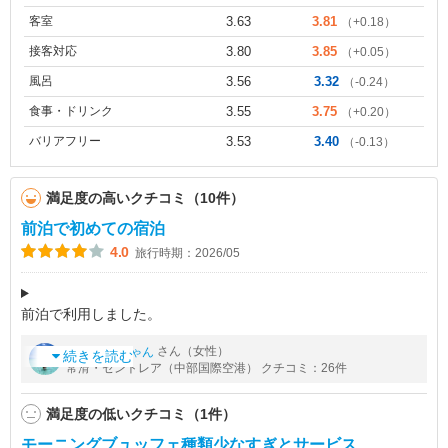
客室
3.63
3.81
（+0.18）
接客対応
3.80
3.85
（+0.05）
風呂
3.56
3.32
（-0.24）
食事・ドリンク
3.55
3.75
（+0.20）
バリアフリー
3.53
3.40
（-0.13）
満足度の高いクチコミ（10件）
前泊で初めての宿泊
4.0
旅行時期：2026/05
前泊で利用しました。
セントレアの連絡通路を渡ってすぐなので便利でした。
by
さん（女性）
ひとぴちゃん
が、フロントが１階にあるので一旦下に下りなければいけないの
続きを読む
常滑・セントレア（中部国際空港） クチコミ：26件
が
何気に面倒ではありました。
満足度の低いクチコミ（1件）
フロントロビーには無料のコー
モーニングブュッフェ種類少なすぎとサービス