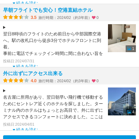
無料朝食はそれなりの内
続きを読む
早朝フライトでも安心！空港直結ホテル
3.5
旅行時期：2024/02（約3年前）
0
翌日8時頃のフライトのため前日から中部国際空港
へ。駅の改札口から徒歩3分でホテルフロントに到
着。
1
事前に電話でチェックイン時間に間に合わない旨を
伝えるも快く応対していただき、宿泊前の説明も丁
投稿日:2024/07/31
寧で分か
続きを読む
外に出ずにアクセス出来る
4.0
旅行時期：2024/02（約3年前）
0
名古屋に所用があり、翌日朝早い飛行機で移動する
ためにセントレア近くのホテルを探しました。ター
ミナル内のホテルはちょっとお高目で、外に出ずに
4
アクセスできるコンフォートに決めました。ここは
朝食が無料で、あ
投稿日:2024/04/01
続きを読む