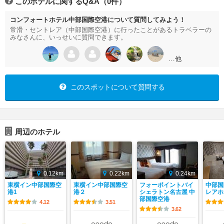
このホテルに関するQ&A（0件）
コンフォートホテル中部国際空港について質問してみよう！
常滑・セントレア（中部国際空港）に行ったことがあるトラベラーの
みなさんに、いっせいに質問できます。
…他
このスポットについて質問する
周辺のホテル
0.12km
0.22km
0.24km
東横イン中部国際空
東横イン中部国際空
フォーポイントバイ
中部国
港1
港２
シェラトン名古屋 中
レアホ
部国際空港
4.12
3.51
3.62