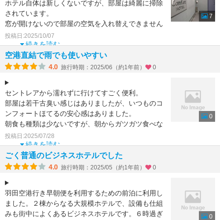
ホテル自体は新しくないですが、部屋は綺麗に掃除
されています。
7
窓が開けないので部屋の空気を入れ替えできません
でした。
投稿日:2025/10/07
ロビーにはコーヒーやティーパックが置
続きを読む
空港直結で雨でも使いやすい
4.0
旅行時期：2025/06（約1年前）
0
セントレアから濡れずに行けてすごく便利。
部屋は若干古臭い感じはありましたが、いつものコ
ンフォートほてるの安心感はありました。
0
朝食も種類は少ないですが、朝からガツガツ食べな
いので丁度いい感じでし
投稿日:2025/07/28
続きを読む
ごく普通のビジネスホテルでした
4.0
旅行時期：2025/05（約1年前）
0
羽田空港行き早朝便を利用するための前泊に利用し
ました。２棟からなる大規模ホテルで、設備も仕組
みも街中によくあるビジネスホテルです。６時過ぎ
0