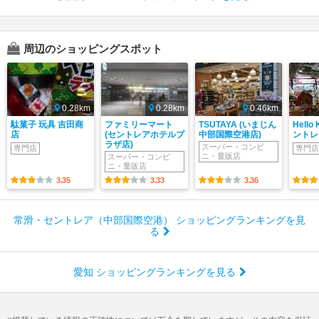
周辺のショッピングスポット
0.28km
0.28km
0.46km
駄菓子 玩具 吉田商
ファミリーマート
TSUTAYA (いまじん
Hello 
店
(セントレアホテルプ
中部国際空港店)
ントレ
ラザ店)
スーパー・コンビ
専門店
専門店
ニ・量販店
スーパー・コンビ
ニ・量販店
3.35
3.33
3.36
常滑・セントレア（中部国際空港） ショッピングランキングを見
る
愛知 ショッピングランキングを見る