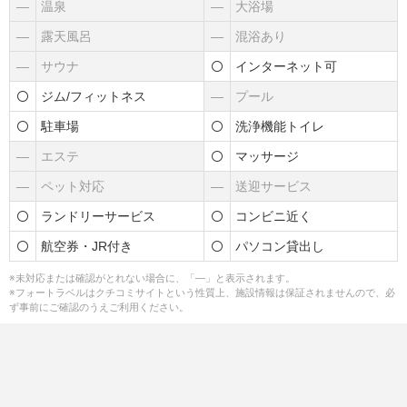
―
温泉
―
大浴場
―
露天風呂
―
混浴あり
―
サウナ
インターネット可
ジム/フィットネス
―
プール
駐車場
洗浄機能トイレ
―
エステ
マッサージ
―
ペット対応
―
送迎サービス
ランドリーサービス
コンビニ近く
航空券・JR付き
パソコン貸出し
※未対応または確認がとれない場合に、「―」と表示されます。
※フォートラベルはクチコミサイトという性質上、施設情報は保証されませんので、必
ず事前にご確認のうえご利用ください。