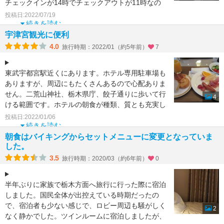
チェックインが14時でチェックアウトが11時なの
で、ゆっくり過
投稿日:2022/07/19
続きを読む
宇津宮観光に便利
4.0
旅行時期：2022/01（約5年前）
7
東武宇都宮駅近くにあります。ホテル専用駐車場も
ありますが、周辺にもたくさんあるので心配ありま
せん。二荒山神社、栃木県庁、餃子通りに歩いて行
4
ける範囲です。ホテルの朝食が種類、質とも充実し
ており、朝食が決
投稿日:2022/01/06
続きを読む
朝食はバイキングからセットメニューに変更となっていま
した。
3.5
旅行時期：2020/03（約6年前）
0
半年ぶりに家族で栃木方面へ旅行に行った際に宿泊
しました。国民全体が出控えている時期だったの
で、宿泊者も少ない感じで、ロビー周辺も騒がしく
2
なく静かでした。ツインルームに宿泊しましたが、