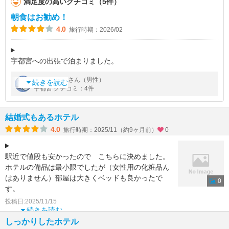
満足度の高いクチコミ（5件）
朝食はお勧め！
4.0
旅行時期：2026/02
宇都宮への出張で泊まりました。
JR宇都宮駅からはかなり距離がありますが、繁華街からは近い
by
さん（男性）
ねこぱぱ
ので夜遊び好きな方にはいいかも！
続きを読む
宇都宮 クチコミ：4件
このホテルのお勧めポイントは「朝食が美味しい」こと。まあ…
正直これだけ
結婚式もあるホテル
4.0
旅行時期：2025/11（約9ヶ月前）
0
駅近で値段も安かったので こちらに決めました。
ホテルの備品は最小限でしたが（女性用の化粧品ん
はありません）部屋は大きくベッドも良かったで
0
す。
ホテル内のレストランはそれなりにお値段しました
投稿日:2025/11/15
が駅近
続きを読む
しっかりしたホテル