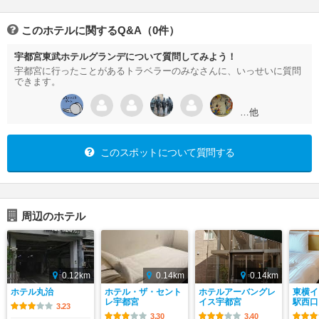
このホテルに関するQ&A（0件）
宇都宮東武ホテルグランデについて質問してみよう！
宇都宮に行ったことがあるトラベラーのみなさんに、いっせいに質問
できます。
…他
このスポットについて質問する
周辺のホテル
0.12km
0.14km
0.14km
ホテル丸治
ホテル・ザ・セント
ホテルアーバングレ
東横イ
レ宇都宮
イス宇都宮
駅西口
3.23
3.30
3.40