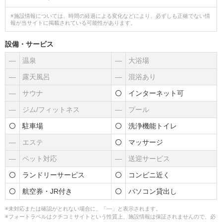
※施設情報については、時間の経過による変化などにより、必ずしも正確でない情
報が当サイトに掲載されている可能性があります。
設備・サービス
―
温泉
―
大浴場
―
露天風呂
―
混浴あり
―
サウナ
インターネット可
―
ジム/フィットネス
―
プール
駐車場
洗浄機能トイレ
―
エステ
マッサージ
―
ペット対応
―
送迎サービス
ランドリーサービス
コンビニ近く
航空券・JR付き
パソコン貸出し
※未対応または確認がとれない場合に、「―」と表示されます。
※フォートラベルはクチコミサイトという性質上、施設情報は保証されませんので、必