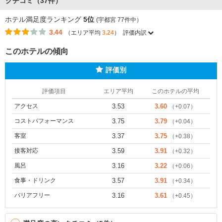
クチコミ（37件）
ホテル満足度ランキング
5位
(宇都宮 77件中）
3.44
（エリア平均
3.24
）
評価内訳
このホテルの傾向
評価別
評価項目
エリア平均
このホテルの平均
アクセス
3.53
3.60
（+0.07）
コストパフォーマンス
3.75
3.79
（+0.04）
客室
3.37
3.75
（+0.38）
接客対応
3.59
3.91
（+0.32）
風呂
3.16
3.22
（+0.06）
食事・ドリンク
3.57
3.91
（+0.34）
バリアフリー
3.16
3.61
（+0.45）