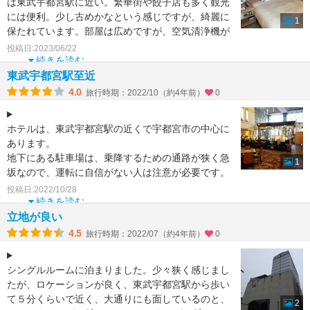
は東武宇都宮駅に近い。繁華街や餃子店も多く観光
には便利。少し古めかなという感じですが、綺麗に
1
保たれています。部屋は広めですが、空気清浄機が
なくガウンもち
投稿日:2023/06/22
続きを読む
東武宇都宮駅至近
4.0
旅行時期：2022/10（約4年前）
0
ホテルは、東武宇都宮駅の近くで宇都宮市の中心に
あります。
地下にある駐車場は、乗降するための通路が狭く急
1
坂なので、運転に自信がない人は注意が必要です。
二荒山神社やオリオン通りというアーケードなど
投稿日:2022/10/28
続きを読む
立地が良い
4.5
旅行時期：2022/07（約4年前）
0
シングルルームに泊まりました。少々狭く感じまし
たが、ロケーションが良く、東武宇都宮駅から歩い
て５分くらいで近く、大通りにも面しているのと、
2