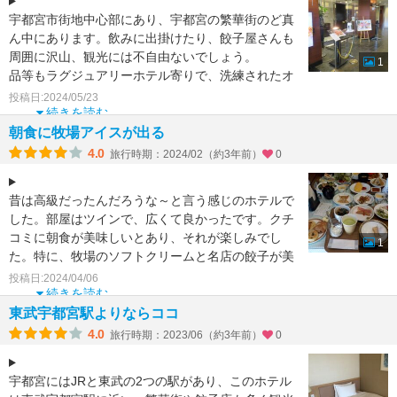
宇都宮市街地中心部にあり、宇都宮の繁華街のど真
ん中にあります。飲みに出掛けたり、餃子屋さんも
周囲に沢山、観光には不自由ないでしょう。
1
品等もラグジュアリーホテル寄りで、洗練されたオ
ペレーション。
投稿日:2024/05/23
続きを読む
朝食に牧場アイスが出る
4.0
旅行時期：2024/02（約3年前）
0
昔は高級だったんだろうな～と言う感じのホテルで
した。部屋はツインで、広くて良かったです。クチ
コミに朝食が美味しいとあり、それが楽しみでし
1
た。特に、牧場のソフトクリームと名店の餃子が美
味しく、何回かおか
投稿日:2024/04/06
続きを読む
東武宇都宮駅よりならココ
4.0
旅行時期：2023/06（約3年前）
0
宇都宮にはJRと東武の2つの駅があり、このホテル