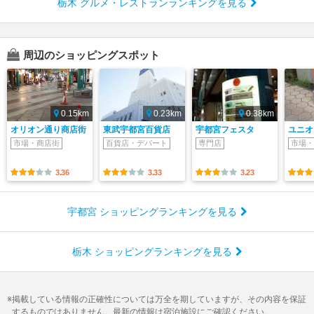
栃木 グルメ・レストランランキングを見る
周辺のショッピングスポット
0.15km
0.23km
0.38km
オリオン通り商店街
東武宇都宮百貨店
宇都宮フェスタ
ユニオ
市場・商店街
百貨店・デパート
専門店
市場・
3.36
3.33
3.23
宇都宮 ショッピングランキングを見る
栃木 ショッピングランキングを見る
掲載している情報の正確性については万全を期していますが、その内容を保証
するものではありません。最新の情報は宿泊施設にご確認ください。