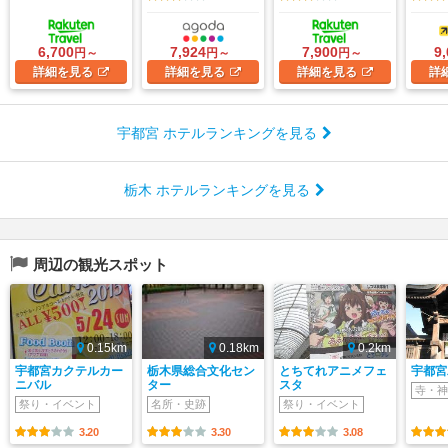
6,700
7,924
7,900
9
円～
円～
円～
詳細
を見る
詳細
を見る
詳細
を見る
詳
宇都宮 ホテルランキングを見る
栃木 ホテルランキングを見る
周辺の観光スポット
0.15km
0.18km
0.2km
宇都宮カクテルカー
栃木県総合文化セン
とちてれアニメフェ
宇都宮
ニバル
ター
スタ
寺・神
祭り・イベント
名所・史跡
祭り・イベント
3.20
3.30
3.08