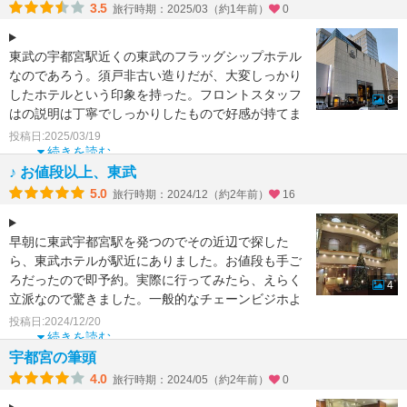
3.5
旅行時期：2025/03（約1年前）
0
東武の宇都宮駅近くの東武のフラッグシップホテル
なのであろう。須戸非古い造りだが、大変しっかり
したホテルという印象を持った。フロントスタッフ
8
はの説明は丁寧でしっかりしたもので好感が持てま
した。部屋の意匠
投稿日:2025/03/19
続きを読む
♪ お値段以上、東武
5.0
旅行時期：2024/12（約2年前）
16
早朝に東武宇都宮駅を発つのでその近辺で探した
ら、東武ホテルが駅近にありました。お値段も手ご
ろだったので即予約。実際に行ってみたら、えらく
4
立派なので驚きました。一般的なチェーンビジホよ
りもワンランク上か
投稿日:2024/12/20
続きを読む
宇都宮の筆頭
4.0
旅行時期：2024/05（約2年前）
0