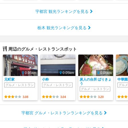
宇都宮 観光ランキングを見る
栃木 観光ランキングを見る
周辺のグルメ・レストランスポット
0.05km
0.05km
0.08km
元町家
小粋
炭人の台所 ばりきょ
中華園
う
グルメ・レストラン
グルメ・レストラン
グルメ
グルメ・レストラン
3.08
3.04
3.20
宇都宮 グルメ・レストランランキングを見る