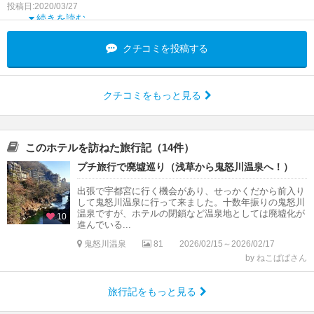
ビジネスホテルでは
投稿日:2020/03/27
続きを読む
クチコミを投稿する
クチコミをもっと見る
このホテルを訪ねた旅行記（14件）
プチ旅行で廃墟巡り（浅草から鬼怒川温泉へ！）
出張で宇都宮に行く機会があり、せっかくだから前入り
して鬼怒川温泉に行って来ました。十数年振りの鬼怒川
温泉ですが、ホテルの閉鎖など温泉地としては廃墟化が
10
進んでいる...
鬼怒川温泉
81
2026/02/15～2026/02/17
by ねこぱぱさん
旅行記をもっと見る