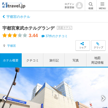
ログイン
新規登録
検索
MENU
宇都宮のホテル
宇都宮東武ホテルグランデ
高級ホテル
3.44
37件のクチコミ
宇都宮
シェア
クリップ
地図
ホテル概要
クチコミ
旅行記
写真
周辺情報