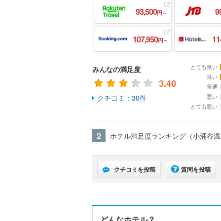
93,500
9
円～
107,950
11
円～
とても良い
みんなの満足度
良い
3.40
普通
悪い
クチコミ：30件
とても悪い
2
ホテル満足度ランキング（小涌谷
クチコミを投稿
質問を投稿
どんなホテル？