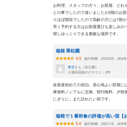
お料理、スタッフの方々、お部屋、どれ
との事でしたので迷いましたが2階のお
りほぼ階段でしたので高齢の方には1階
早く予約する方はお部屋選びも楽しみの
喫しゆっくりできる素敵な場所です。
箱根 翠松園
旅行時期：2022/03 （約4
4.5
青空
さん（非公開）
小涌谷温泉のクチコミ：2件
改装後初めての宿泊。居心地よい部屋に
庫無料ノンアルに交換、朝刊無料。夕朝
にぎりに。また訪れたい宿です。
箱根で１番和食の評価が高い宿【
旅行時期：2021/12 （約5
5.0