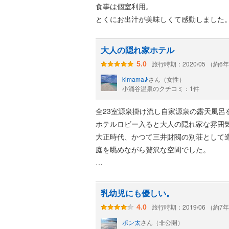
食事は個室利用。
とくにお出汁が美味しくて感動しました
大人の隠れ家ホテル
旅行時期：2020/05 （約6
5.0
kimama♪
さん（女性）
小涌谷温泉のクチコミ：1件
全23室源泉掛け流し自家源泉の露天風呂
ホテルロビー入ると大人の隠れ家な雰囲
大正時代、かつて三井財閥の別荘として
庭を眺めながら贅沢な空間でした。
お部屋もとても落ち着いた雰囲気。冷蔵
た♪アメニティも高級品で嬉しかったで
乳幼児にも優しい。
客室露天風呂はゆったり泉質も良く満足
旅行時期：2019/06 （約7
4.0
ポン太
さん（非公開）
風情のある床やレトロなガラス窓、趣き