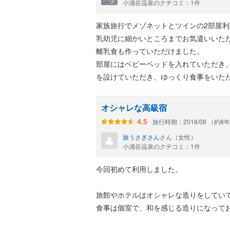
小涌谷温泉のクチコミ：1件
家族旅行でメゾネットとツインの2部屋
乳幼児に細かいところまでお気遣いいた
離乳食も作っていただけました。
部屋にはベビーベッドを入れていただき
を設けていただき、ゆっくり食事をいた
オシャレな高級宿
旅行時期：2018/08 （約8
4.5
旅うさぎさん
さん（女性）
小涌谷温泉のクチコミ：1件
今回初めて利用しました。
旅館やホテルはオシャレな造りをしてい
食事は個室で、和を感じる造りになって