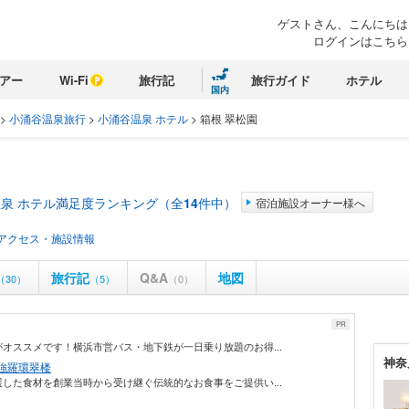
ゲストさん、こんにちは
ログインはこちら
アー
Wi-Fi
旅行記
旅行ガイド
ホテル
国内
>
小涌谷温泉旅行
>
小涌谷温泉 ホテル
>
箱根 翠松園
泉 ホテル満足度ランキング（全
14
件中）
宿泊施設オーナー様へ
アクセス・施設情報
旅行記
Q&A
地図
（30）
（5）
（0）
PR
オススメです！横浜市営バス・地下鉄が一日乗り放題のお得...
神奈
強羅環翠楼
した食材を創業当時から受け継ぐ伝統的なお食事をご提供い...