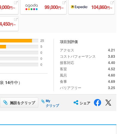
9,000
99,000
104,860
円～
円～
円～
4,450
円～
25
項目別評価
5
アクセス
4.21
0
コストパフォーマンス
3.83
0
接客対応
4.40
0
客室
4.52
風呂
4.60
食事
4.69
温泉
14
件中）
バリアフリー
3.25
My
施設をクリップ
シェア
クリップ