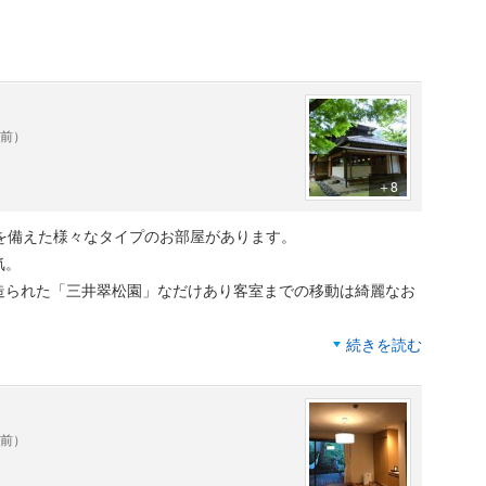
。
年前）
＋8
を備えた様々なタイプのお部屋があります。
気。
造られた「三井翠松園」なだけあり客室までの移動は綺麗なお
続きを読む
庫内はフリー。色々な物が用意されていて頂くのが楽しみでし
す。
し大浴場は結局入りませんでした。
年前）
深い空間の旅亭で頂く日本懐石料理も素晴らしかったです。