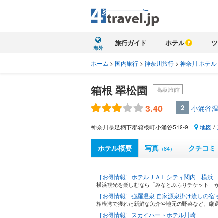
旅行ガイド
ホテル
ツ
海外
ホーム
>
国内旅行
>
神奈川旅行
>
神奈川 ホテル
箱根 翠松園
高級旅館
3.40
2
小涌谷温
神奈川県足柄下郡箱根町小涌谷519-9
地図
/
ホテル概要
写真
クチコミ
（84）
［お得情報］ホテルＪＡＬシティ関内 横浜
横浜観光を楽しむなら「みなとぶらりチケット」が
［お得情報］強羅温泉 自家源泉掛け流しの宿 
相模湾で獲れた新鮮な魚介や地元の野菜など、厳選
［お得情報］スカイハートホテル川崎