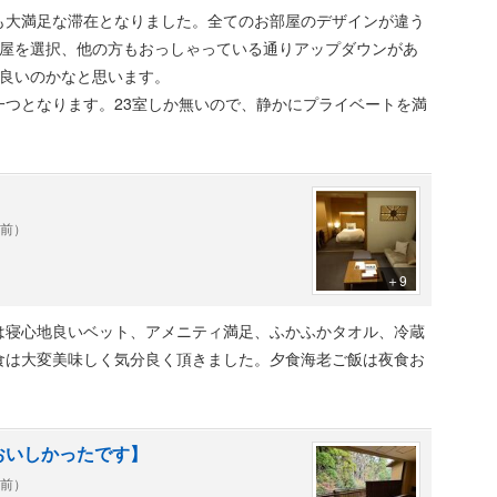
も大満足な滞在となりました。全てのお部屋のデザインが違う
部屋を選択、他の方もおっしゃっている通りアップダウンがあ
が良いのかなと思います。
一つとなります。23室しか無いので、静かにプライベートを満
年前）
＋9
は寝心地良いベット、アメニティ満足、ふかふかタオル、冷蔵
食は大変美味しく気分良く頂きました。夕食海老ご飯は夜食お
おいしかったです】
年前）