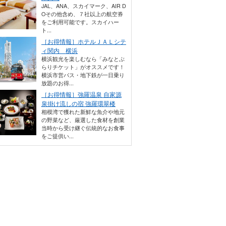
JAL、ANA、スカイマーク、AIR D
Oその他含め、７社以上の航空券
をご利用可能です。スカイハー
ト...
［お得情報］ホテルＪＡＬシテ
ィ関内 横浜
横浜観光を楽しむなら「みなとぶ
らりチケット」がオススメです！
横浜市営バス・地下鉄が一日乗り
放題のお得...
［お得情報］強羅温泉 自家源
泉掛け流しの宿 強羅環翠楼
相模湾で獲れた新鮮な魚介や地元
の野菜など、厳選した食材を創業
当時から受け継ぐ伝統的なお食事
をご提供い...