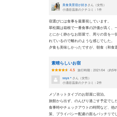
美食美景宿が好き
さん（女性）
小涌谷温泉のクチコミ：1件
宿選びには食事を最重視しています。
翠松園は箱根で一番食事の評価が高く、
とにかく静かなお部屋で、周りの音を一
れているので離れのような感じでした。
夕食も美味しかったですが、朝食（和食
した。
小皿一つ一つが手が込んでいてさすが！
素晴らしいお宿
旅行時期：2021/04 （約5
4.5
ファミリーにもカップルにもおすすめで
saya＊
さん（女性）
るので車いすの方にはおススメできませ
小涌谷温泉のクチコミ：2件
メゾネットタイプのお部屋に宿泊。
旅館から出ず、のんびり過ごす予定でし
食事時やチェックアウトの時間など、他
策、プライバシー配慮の面もバッチリで