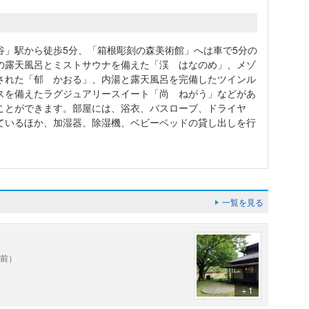
谷」駅から徒歩5分、「箱根彫刻の森美術館」へは車で5分の
の露天風呂とミストサウナを備えた「渓 はなのめ」、メゾ
された「郁 かおる」、内湯と露天風呂を完備したツインル
スを備えたラグジュアリースイート「尚 ねがう」などがあ
ことができます。部屋には、浴衣、バスローブ、ドライヤ
ているほか、加湿器、除湿機、ベビーベッドの貸し出しを行
一覧を見る
年前）
＋1