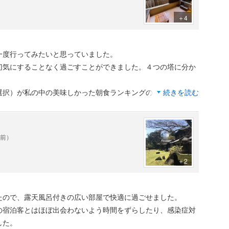
＋4
一度行ってみたいと思っていました。
切気にすることなく過ごすことができました。４つの塔に分か
選択）が私の中の美味しかった朝食ランキングの１位になりま
続きを読む
の一言です。
年前）
きる宿ですが、小涌谷という場所柄、敷地全体が坂になってい
ん。
＋2
たので、露天風呂付きの広い部屋で快適に過ごせました。
の宿泊客とはほぼ出会わないよう時間をずらしたり、感染症対
した。