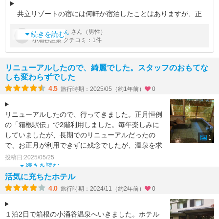
共立リゾートの宿には何軒か宿泊したことはありますが、正
直、ここはがっかりした宿でした。
by
さん（男性）
じろーさん
続きを読む
小涌谷温泉 クチコミ：1件
以下、
【良かった点】
・お風呂は大浴場2か所と貸切露天風呂3か所、バリエーション
リニューアルしたので、綺麗でした。スタッフのおもてな
も豊富で、雰囲気
しも変わらずでした
4.5
旅行時期：2025/05（約1年前）
0
リニューアルしたので、行ってきました。正月恒例
の「箱根駅伝」で2階利用しました。毎年楽しみに
していましたが、長期でのリニューアルだったの
1
で、お正月が利用できずに残念でしたが、温泉を求
めて宿泊しました。
投稿日:2025/05/25
続きを読む
活気に充ちたホテル
4.0
旅行時期：2024/11（約2年前）
0
１泊2日で箱根の小涌谷温泉へいきました。ホテル