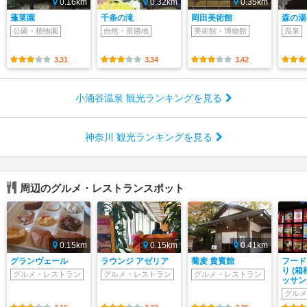
0.16km
0.32km
0.35km
蓬莱園
千条の滝
岡田美術館
森の湯
公園・植物園
自然・景勝地
美術館・博物館
温泉
3.31
3.34
3.42
小涌谷温泉 観光ランキングを見る
神奈川 観光ランキングを見る
周辺のグルメ・レストランスポット
0.15km
0.15km
0.41km
グランヴェール
ラウンジ アゼリア
蕎麦 貴賓館
フード
り (
グルメ・レストラン
グルメ・レストラン
グルメ・レストラン
ッサン
グルメ