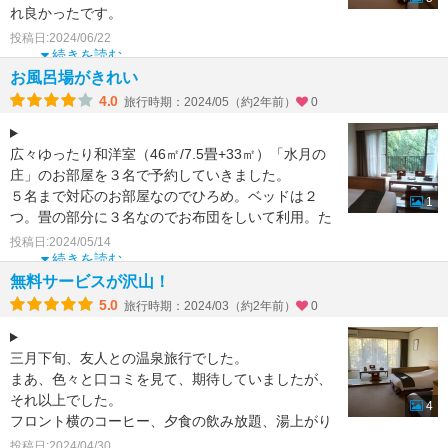
れ良かったです。
食事はだいたい良かったですが、とても量が多く
投稿日:2024/06/22
て、あまり残すの
続きを読む
お風呂場がきれい
4.0
旅行時期：2024/05（約2年前）
0
広々ゆったり和洋室（46㎡/7.5畳+33㎡）「水月の
庄」のお部屋を３名で予約していきました。
５名まで対応のお部屋なのでひろめ。ベッドは２
1
つ。畳の部分に３名なのでお布団をしいて利用。た
だお布団は自
投稿日:2024/05/14
続きを読む
無料サービスが沢山！
5.0
旅行時期：2024/03（約2年前）
0
三月下旬、友人との温泉旅行でした。
まあ、色々と口コミを見て、期待していましたが、
それ以上でした。
4
フロント横のコーヒー、夕食の飲み放題、湯上がり
のアイスキャンディやドリンク、夜泣きそば等…
投稿日:2024/04/30