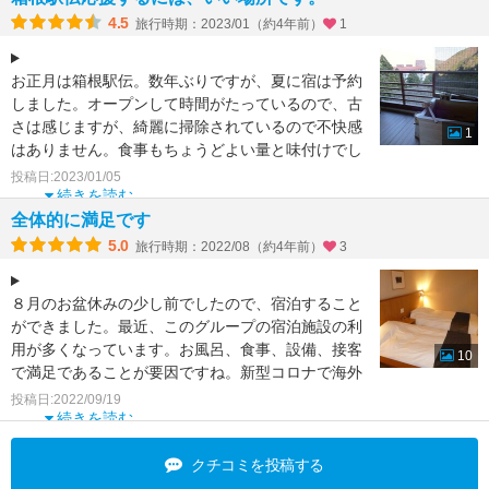
4.5
旅行時期：2023/01（約4年前）
1
お正月は箱根駅伝。数年ぶりですが、夏に宿は予約
しました。オープンして時間がたっているので、古
さは感じますが、綺麗に掃除されているので不快感
1
はありません。食事もちょうどよい量と味付けでし
た。冬の宿泊には
投稿日:2023/01/05
続きを読む
全体的に満足です
5.0
旅行時期：2022/08（約4年前）
3
８月のお盆休みの少し前でしたので、宿泊すること
ができました。最近、このグループの宿泊施設の利
用が多くなっています。お風呂、食事、設備、接客
10
で満足であることが要因ですね。新型コロナで海外
旅行が不可になっ
投稿日:2022/09/19
続きを読む
クチコミを投稿する