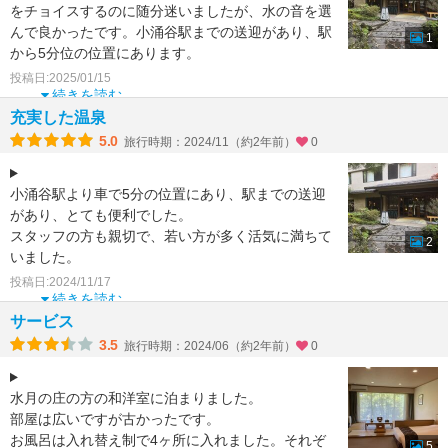
をチョイスするのに随分迷いましたが、水の音を選
んで良かったです。小涌谷駅までの送迎があり、駅
1
から5分位の位置にあります。
若いスタッフが多く、活気にみち
投稿日:2025/01/15
続きを読む
充実した温泉
5.0
旅行時期：2024/11（約2年前）
0
小涌谷駅より車で5分の位置にあり、駅までの送迎
があり、とても便利でした。
スタッフの方も親切で、若い方が多く活気に満ちて
2
いました。
食事も美味しく飲み放題付きで、充実していまし
投稿日:2024/11/17
た。
続きを読む
お風呂も、サ
サービス
3.5
旅行時期：2024/06（約2年前）
0
水月の庄の方の和洋室に泊まりました。
部屋は広いですが古かったです。
お風呂は入れ替え制で4ヶ所に入れました。それぞ
5