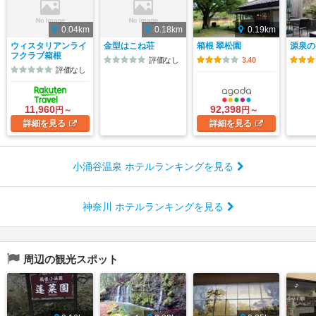
0.04km
0.18km
0.19km
ウィスタリアンライ
金型はこね荘
箱根 翠松園
源泉の
フクラブ箱根
評価なし
3.40
評価なし
11,960
92,398
円～
円～
詳細
を見る
詳細
を見る
小涌谷温泉 ホテルランキングを見る
神奈川 ホテルランキングを見る
周辺の観光スポット