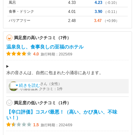
風呂
4.33
4.23
（-0.10）
食事・ドリンク
4.01
3.90
（-0.11）
バリアフリー
2.48
3.47
（+0.99）
満足度の高いクチコミ（7件）
温泉良し、食事良しの至福のホテル
4.0
旅行時期：2025/09
水の音さんは、自然に包まれた小涌谷にあります。
気清らかな水の音に心癒される温泉宿です。
by
さん（女性）
夏ミカン
ラウンジのフリードリンクの種類が豊富です。
続きを読む
小涌谷温泉 クチコミ：1件
お部屋は水花の庄のセミダブルルーム、ゆったりしたソファーが
快
満足度の低いクチコミ（1件）
【辛口評価】コスパ最悪！（高い、かび臭い、不味
い！）
1.5
旅行時期：2024/09