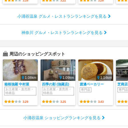
3.16
3.22
3.26
小涌谷温泉 グルメ・レストランランキングを見る
神奈川 グルメ・レストランランキングを見る
周辺のショッピングスポット
1.08km
1.09km
1.14km
箱根強羅 中村屋
四季の彩 (強羅店)
渡邊ベーカリー
芝商店
お土産屋・直売所・
お土産屋・直売所・
専門店
専門店
特産品
特産品
3.29
3.25
3.43
小涌谷温泉 ショッピングランキングを見る