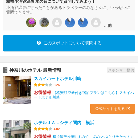
箱根小涌谷温泉 水の音について質問してみよう！
小涌谷温泉に行ったことがあるトラベラーのみなさんに、いっせいに
質問できます。
…他
このスポットについて質問する
神奈川のホテル 最新情報
スポンサー提供
スカイハートホテル川崎
3.26
お得情報
【格安航空券付き宿泊プランはこちら】スカイハ
ートホテル川崎
公式サイトを見る
ホテルＪＡＬシティ関内 横浜
4.02
お得情報
横浜観光を楽しむなら「みなとぶらりチケット」