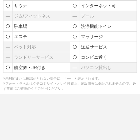
サウナ
インターネット可
―
ジム/フィットネス
―
プール
駐車場
洗浄機能トイレ
エステ
マッサージ
―
ペット対応
送迎サービス
―
ランドリーサービス
コンビニ近く
航空券・JR付き
―
パソコン貸出し
※未対応または確認がとれない場合に、「―」と表示されます。
※フォートラベルはクチコミサイトという性質上、施設情報は保証されませんので、必
ず事前にご確認のうえご利用ください。