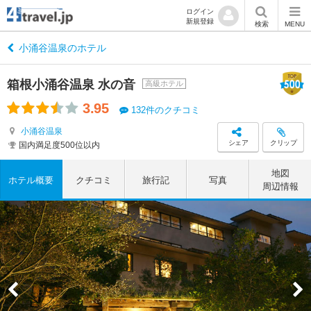
ログイン
新規登録
検索
MENU
小涌谷温泉のホテル
箱根小涌谷温泉 水の音
高級ホテル
3.95
132件のクチコミ
小涌谷温泉
シェア
クリップ
国内満足度500位以内
地図
ホテル概要
クチコミ
旅行記
写真
周辺情報