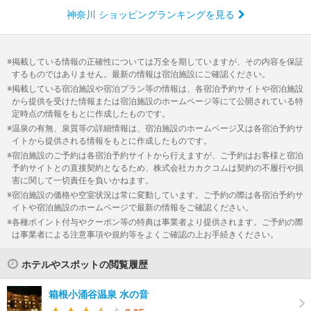
神奈川 ショッピングランキングを見る
掲載している情報の正確性については万全を期していますが、その内容を保証
するものではありません。最新の情報は宿泊施設にご確認ください。
掲載している宿泊施設や宿泊プラン等の情報は、各宿泊予約サイトや宿泊施設
から提供を受けた情報または宿泊施設のホームページ等にて公開されている特
定時点の情報をもとに作成したものです。
温泉の有無、泉質等の詳細情報は、宿泊施設のホームページ又は各宿泊予約サ
イトから提供される情報をもとに作成したものです。
宿泊施設のご予約は各宿泊予約サイトから行えますが、ご予約はお客様と宿泊
予約サイトとの直接契約となるため、株式会社カカクコムは契約の不履行や損
害に関して一切責任を負いかねます。
宿泊施設の価格や空室状況は常に変動しています。ご予約の際は各宿泊予約サ
イトや宿泊施設のホームページで最新の情報をご確認ください。
各種ポイント付与やクーポン等の特典は事業者より提供されます。ご予約の際
は事業者による注意事項や規約等をよくご確認の上お手続きください。
ホテルやスポットの閲覧履歴
箱根小涌谷温泉 水の音