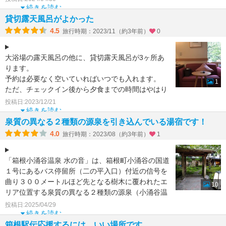
更
続きを読む
貸切露天風呂がよかった
4.5
旅行時期：2023/11（約3年前）
0
大浴場の露天風呂の他に、貸切露天風呂が3ヶ所あ
ります。
予約は必要なく空いていればいつでも入れます。
1
ただ、チェックイン後から夕食までの時間はやはり
人気のようで、私が行った時にはすでに3ヶ所全て
投稿日:2023/12/21
利
続きを読む
泉質の異なる２種類の源泉を引き込んでいる湯宿です！
4.0
旅行時期：2023/08（約3年前）
1
「箱根小涌谷温泉 水の音」は、箱根町小涌谷の国道
１号にあるバス停留所（二の平入口）付近の信号を
曲り３００メートルほど先となる樹木に覆われたエ
10
リア位置する泉質の異なる２種類の源泉（小涌谷温
泉・宮ノ下温泉
投稿日:2025/04/29
続きを読む
箱根駅伝応援するには、いい場所です。