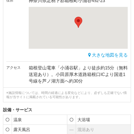
神奈川県足柄下郡箱根町小涌谷492-23
住所
大きな地図を見る
箱根登山電車「小涌谷駅」より徒歩約15分（無料
アクセス
送迎あり）。小田原厚木道路箱根口ICより国道1
号線を芦ノ湖方面へ約30分
※施設情報については、時間の経過による変化などにより、必ずしも正確でない情
報が当サイトに掲載されている可能性があります。
設備・サービス
温泉
大浴場
露天風呂
―
混浴あり