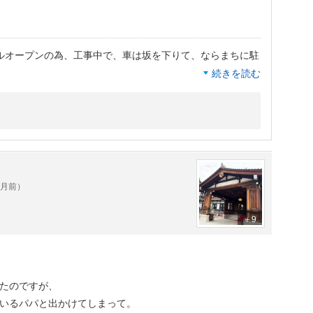
ルオープンの為、工事中で、車は坂を下りて、ならまちに駐
続きを読む
。駐車一泊で1800円ほどでした。
前からシャトルバスが出ているので、ならまちに降りて街歩
のには困りませんでした。
用部が広くて天井が高い。歴史を感じさせるモニュメントあ
ヶ月前）
＋9
スでほろ苦くてとても良いお味でした。
した。
れたのですが、
ているパパと出かけてしまって。