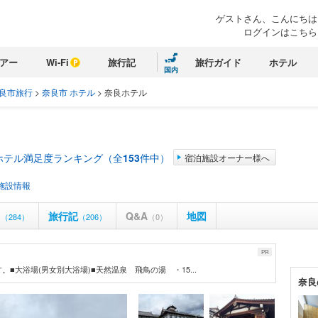
ゲストさん、こんにちは
ログインはこちら
アー
Wi-Fi
旅行記
旅行ガイド
ホテル
国内
良市旅行
>
奈良市 ホテル
>
奈良ホテル
ホテル満足度ランキング（全
153
件中）
宿泊施設オーナー様へ
施設情報
ミ
旅行記
Q&A
地図
（284）
（206）
（0）
PR
大浴場(男女別大浴場)■天然温泉 飛鳥の湯 ・15...
奈良