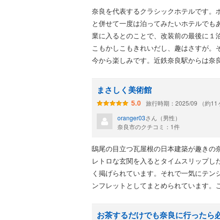
奈良を代表するクラシックホテルです。
と併せて一度は泊ってみたいホテルでも
業に入るとのことで、改装前の最後に１
こもかしこもきれいだし、趣はさすが。
今から楽しみです。近鉄奈良駅からは奈
送迎バスも出ています。
まさしく美術館
旅行時期：2025/09 （約1
5.0
oranger03
さん（男性）
奈良市のクチコミ：1件
鴟尾の目立つ瓦屋根の日本建築が趣きの
レトロな玄関を入るとタイムスリップし
く掲げられています。それで一気にテン
ンフレットとしてまとめられています。
お茶するだけでも奈良に行ったら