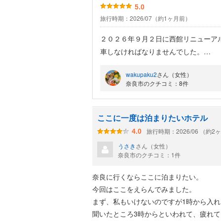
5.0
旅行時期：2026/07（約1ヶ月前）
２０２６年９月２日に西館リニューア
車しなければなりませんでした。
大きな広いならまち駐車場を使いました
wakupaku2
さん（女性）
奈良市のクチコミ：8件
でも、近鉄奈良駅近くの変なホテルの
きして食事して、ホテルに帰ってくる
ここに一度は泊まりたいホテル
本館に泊まりましたが、綺麗です。共
旅行時期：2026/06 （約2
4.0
り、楽しめます。
うさき
さん（女性）
奈良市のクチコミ：1件
お勧めなのが茶がゆの朝食。緑茶ベー
奈良に行くならここに泊まりたい。
今回はここをえらんでみました。
朝食だけ食べに行くのもよいと思いま
まず、私もいけないのですが1時から入
聞いたところ3時からといわれて、疲れ