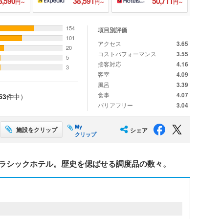
8,590
38,591
50,711
円～
円～
円～
154
項目別評価
101
アクセス
3.65
20
コストパフォーマンス
3.55
5
接客対応
4.16
3
客室
4.09
風呂
3.39
食事
4.07
53
件中）
バリアフリー
3.04
My
施設をクリップ
シェア
クリップ
クラシックホテル。歴史を偲ばせる調度品の数々。