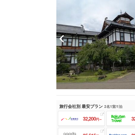
旅行会社別 最安プラン
2名1室/1泊
32,200
3
円～