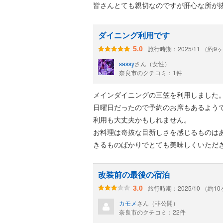
皆さんとても親切なのですが肝心な所が
ラウンジでのコーヒーチケットをいただ
ダイニング利用です
美味しいティータイムを楽しみました。
旅行時期：2025/11 （約9
5.0
これは最高でした。
sassy
さん（女性）
天井が高くて廊下も、お部屋も広く感じ
奈良市のクチコミ：1件
また、伊丹空港への、リムジンバスの予
とても感謝しています。
メインダイニングの三笠を利用しました
日曜日だったので予約のお席もあるよう
館内ツアーもあるのかと期待したのです
利用も大丈夫かもしれません。
夜、パンフレットを見ながら館内を回っ
お料理は奇抜な目新しさを感じるものは
これもかなりショックで、日光金谷ホテ
きるものばかりでとても美味しくいただ
お客によって、対応がちがうのかと。
ホテル自体のスタッフの方々も以前に比
朝食も茶粥と洋食など、本当に楽しく過
ラスなイメージを持ちましたが、それは
改装前の最後の宿泊
期待しすぎて、楽しみにしすぎたみたい
館内の佇まいはどこを取っても歴史を感
旅行時期：2025/10 （約1
3.0
最高に楽しかったという気持ちにならな
小さいですがホテルショップのお品も素
カモメ
さん（非公開）
と思います。
奈良市のクチコミ：22件