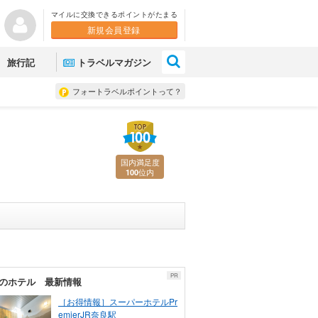
マイルに交換できるポイントがたまる
新規会員登録
×
旅行記
トラベルマガジン
フォートラベルポイントって？
国内満足度
位内
100
PR
のホテル 最新情報
［お得情報］スーパーホテルPr
emierJR奈良駅