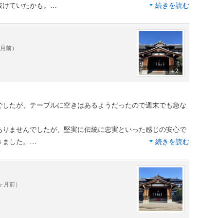
抜けていたかも。
続きを読む
たので、
ヶ月前）
ました。
＋2
約もしてもらって
。
でしたが、テーブルに空きはあるようだったので週末でも急な
が、パンフレットを渡されただけでした。
ていると、三人のかたと、館内ツアーをしてました。
ありませんでしたが、堅実に伝統に忠実といった感じの安心で
ルとは大違い。
きました。
続きを読む
べて高飛車じゃなくなったというか親切になったというか、プ
ごせたのですが、
私が単に歳をとっただけなのかもしれません…。
で、気になるところが所々。
じ大変素敵な空間です。
0ヶ月前）
かったのが残念です。
敵なものばかりだし、奈良を訪れたらやはりここは外せないな