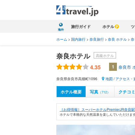
旅行ガイド
ホテル
ツ
海外
ホーム
>
国内旅行
>
奈良旅行
>
奈良 ホテル
>
奈
奈良ホテル
高級ホテル
4.35
1
奈良市 
奈良県奈良市高畑町1096
地図
/
アクセス・
ホテル概要
写真
クチコ
（712）
［お得情報］スーパーホテルPremierJR奈良駅
ホテルで本格的な天然温泉を楽しんでいただけます。■