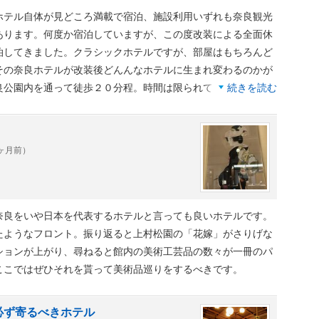
ホテル自体が見どころ満載で宿泊、施設利用いずれも奈良観光
あります。何度か宿泊していますが、この度改装による全面休
泊してきました。クラシックホテルですが、部屋はもちろんど
その奈良ホテルが改装後どんんなホテルに生まれ変わるのかが
良公園内を通って徒歩２０分程。時間は限られてますが無料の
続きを読む
1ヶ月前）
奈良をいや日本を代表するホテルと言っても良いホテルです。
たようなフロント。振り返ると上村松園の「花嫁」がさりげな
ションが上がり、尋ねると館内の美術工芸品の数々が一冊のパ
ここではぜひそれを貰って美術品巡りをするべきです。
必ず寄るべきホテル