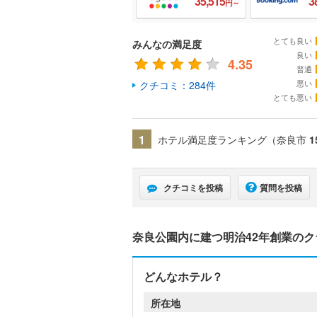
35,515
3
円～
とても良い
みんなの満足度
良い
4.35
普通
悪い
クチコミ：284件
とても悪い
1
ホテル満足度ランキング（奈良市
1
クチコミを投稿
質問を投稿
奈良公園内に建つ明治42年創業の
どんなホテル？
所在地