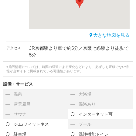
大きな地図を見る
JR京都駅より車で約5分／京阪七条駅より徒歩で
アクセス
5分
※施設情報については、時間の経過による変化などにより、必ずしも正確でない情
報が当サイトに掲載されている可能性があります。
設備・サービス
―
温泉
―
大浴場
―
露天風呂
―
混浴あり
―
サウナ
インターネット可
ジム/フィットネス
―
プール
駐車場
洗浄機能トイレ