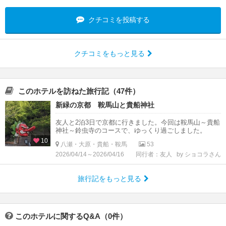
クチコミを投稿する
クチコミをもっと見る
このホテルを訪ねた旅行記（47件）
新緑の京都 鞍馬山と貴船神社
友人と2泊3日で京都に行きました。今回は鞍馬山～貴船
神社～鈴虫寺のコースで、ゆっくり過ごしました。
10
八瀬・大原・貴船・鞍馬
53
2026/04/14～2026/04/16
同行者：友人
by ショコラさん
旅行記をもっと見る
このホテルに関するQ&A（0件）