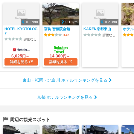
0.17km
0.18km
0.21km
HOTEL KYOTOLOG
宿坊 智積院会館
KAREN京都東山
ホテル
Y
3.42
評価なし
評価なし
6,025
14,300
円～
円～
詳細
を見る
詳細
を見る
東山・祇園・北白川 ホテルランキングを見る
京都 ホテルランキングを見る
周辺の観光スポット