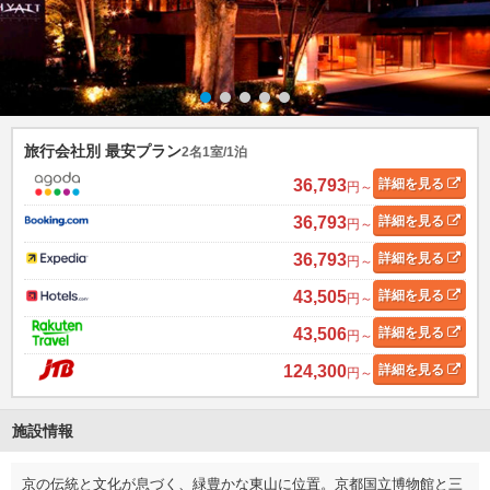
旅行会社別 最安プラン
2名1室/1泊
36,793
詳細
を見る
円～
36,793
詳細
を見る
円～
36,793
詳細
を見る
円～
43,505
詳細
を見る
円～
43,506
詳細
を見る
円～
124,300
詳細
を見る
円～
施設情報
京の伝統と文化が息づく、緑豊かな東山に位置。京都国立博物館と三