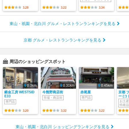
3.28
3.22
3.34
東山・祇園・北白川 グルメ・レストランランキングを見る
京都 グルメ・レストランランキングを見る
周辺のショッピングスポット
0.3km
0.31km
0.45km
鍛金工房 WESTSID
今熊野商店街
赤尾屋
京都 
E33
ー (
市場・商店街
専門店
お土産
専門店
特産品
3.20
3.32
3.22
東山・祇園・北白川 ショッピングランキングを見る