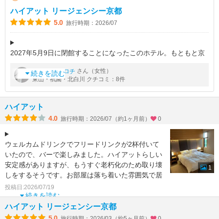
ハイアット リージェンシー京都
5.0
旅行時期：2026/07
2027年5月9日に閉館することになったこのホテル。もともと京
都パークホテルだった建物を改装して利用していたので、新しい
by
さん（女性）
ニャンコロチ
ホテルとはまた違う風情があって非常によかったのですが、確か
続きを読む
東山・祇園・北白川 クチコミ：8件
に、エレベーターなどは
ハイアット
4.0
旅行時期：2026/07（約1ヶ月前）
0
ウェルカムドリンクでフリードリンクが2杯付いて
いたので、バーで楽しみました。ハイアットらしい
安定感がありますが、もうすぐ老朽化のため取り壊
1
しをするそうです。お部屋は落ち着いた雰囲気で居
心地が良かったで
投稿日:2026/07/19
続きを読む
ハイアット リージェンシー京都
5.0
旅行時期：2026/03（約5ヶ月前）
0