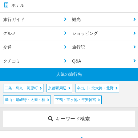
ホテル
旅行ガイド
観光
グルメ
ショッピング
交通
旅行記
クチコミ
Q&A
人気の旅行先
二条・烏丸・河原町
京都駅周辺
今出川・北大路・北野
嵐山・嵯峨野・太秦・桂
下鴨・宝ヶ池・平安神宮
キーワード検索