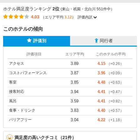
ホテル満足度ランキング
2位
(東山・祇園・北白川 551件中）
4.03
（エリア平均
3.12
）
評価内訳
このホテルの傾向
評価別
同行者
評価項目
エリア平均
このホテルの平均
アクセス
3.89
4.15
（+0.26）
コストパフォーマンス
3.87
3.96
（+0.09）
客室
3.85
4.48
（+0.63）
接客対応
3.94
4.41
（+0.47）
風呂
3.59
4.41
（+0.82）
食事・ドリンク
3.83
4.40
（+0.57）
バリアフリー
3.04
4.22
（+1.18）
満足度の高いクチコミ（21件）