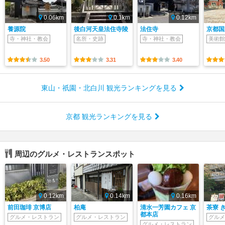
0.06km
0.1km
0.12km
養源院
後白河天皇法住寺陵
法住寺
京都国
寺・神社・教会
名所・史跡
寺・神社・教会
美術館
3.50
3.31
3.40
東山・祇園・北白川 観光ランキングを見る
京都 観光ランキングを見る
周辺のグルメ・レストランスポット
0.12km
0.14km
0.16km
前田珈琲 京博店
柏庵
清水一芳園カフェ 京
茶寮 
都本店
グルメ・レストラン
グルメ・レストラン
グルメ
グルメ・レストラン