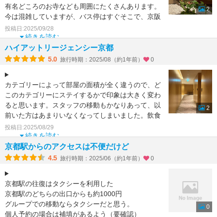
有名どころのお寺なども周囲にたくさんあります。
2
今は混雑していますが、バス停はすぐそこで、京阪
の駅も徒歩圏。そ
投稿日:2025/09/28
続きを読む
ハイアットリージェンシー京都
5.0
旅行時期：2025/08（約1年前）
0
カテゴリーによって部屋の面積が全く違うので、ど
このカテゴリーにステイするかで印象は大きく変わ
ると思います。スタッフの移動もかなりあって、以
2
前いた方はあまりいなくなってしまいました。飲食
は和食が美味しい
投稿日:2025/08/29
続きを読む
京都駅からのアクセスは不便だけど
4.5
旅行時期：2025/06（約1年前）
0
京都駅の往復はタクシーを利用した
京都駅のどちらの出口からも約1000円
グループでの移動ならタクシーだと思う。
0
個人予約の場合は補填があるよう（要確認）