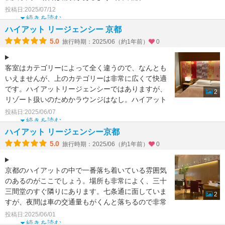
投稿日:2025/07/12
徒歩圏に京阪電車、バスは主要観光
続きを読む
ハイアット リージェンシー 京都
5.0
旅行時期：2025/06（約1年前）
0
客室はカテゴリーによって全く違うので、なんとも
いえませんが、上のカテゴリーは非常に広くて快適
です。ハイアットリージェンシーではありますが、
2
リゾート扱いのためかラウンジはなし。ハイアット
直営ではないもの
投稿日:2025/06/07
続きを読む
ハイアット リージェンシー京都
5.0
旅行時期：2025/06（約1年前）
0
京都のハイアットの中で一番落ち着いている雰囲気
のあるのがここでしょう。場所も非常によく、三十
三間堂のすぐ隣りにあります。七条通に面していま
2
すが、夜間は車の交通量もがくんと落ちるので非常
に静かです。深夜
投稿日:2025/06/01
続きを読む