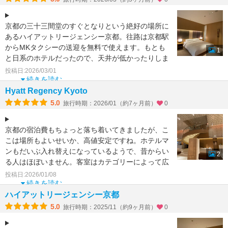
京都の三十三間堂のすぐとなりという絶好の場所に
あるハイアットリージェンシー京都。往路は京都駅
からMKタクシーの送迎を無料で使えます。もとも
1
と日系のホテルだったので、天井が低かったりしま
すが、部屋は丁寧
投稿日:2026/03/01
続きを読む
Hyatt Regency Kyoto
5.0
旅行時期：2026/01（約7ヶ月前）
0
京都の宿泊費もちょっと落ち着いてきましたが、こ
こは場所もよいせいか、高値安定ですね。ホテルマ
ンもだいぶ入れ替えになっているようで、昔からい
2
る人はほぼいません。客室はカテゴリーによって広
さや明るさが全く
投稿日:2026/01/08
続きを読む
ハイアットリージェンシー京都
5.0
旅行時期：2025/11（約9ヶ月前）
0