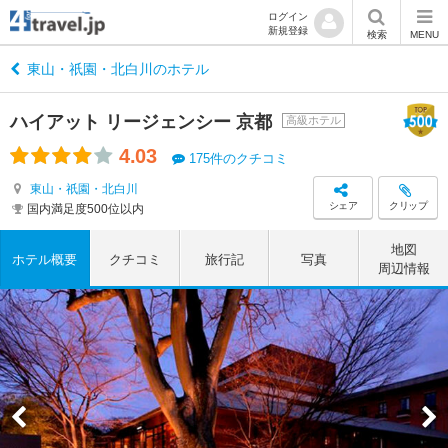
ログイン
新規登録
検索
MENU
東山・祇園・北白川のホテル
ハイアット リージェンシー 京都
高級ホテル
4.03
175件のクチコミ
東山・祇園・北白川
シェア
クリップ
国内満足度500位以内
地図
ホテル概要
クチコミ
旅行記
写真
周辺情報