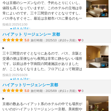
今は京都のシーズンなので、予約もとりにくいし、
値段も高くなっていますが、このホテルの立地は非
常によいのです。三十三間堂のすぐとなりですし、
2
バス停もすぐそこ。最近は京都市バスに乗るのも一
苦労ですが、この
投稿日:2025/11/30
続きを読む
ハイアット リージェンシー 京都
5.0
旅行時期：2025/10（約10ヶ月前）
0
三十三間堂のすぐとなりにあるので、バス、京阪と
交通の便は至便ながら夜間は非常に静かないい場所
です。以前は赤十字病院の関連施設がありました
2
が、ここもなくなりました。フロアによって眺望は
全く異なります。地
投稿日:2025/10/29
続きを読む
ハイアットリージェンシー京都
5.0
旅行時期：2025/09（約11ヶ月前）
0
京都の数あるハイアット系のホテルの中でも場所が
いいのがハイアットリージェンシー京都。美術館や