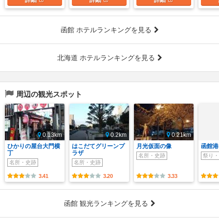
函館 ホテルランキングを見る
北海道 ホテルランキングを見る
周辺の観光スポット
0.13km
0.2km
0.21km
ひかりの屋台大門横
はこだてグリーンプ
月光仮面の像
函館港
丁
ラザ
名所・史跡
祭り・
名所・史跡
名所・史跡
3.41
3.20
3.33
函館 観光ランキングを見る