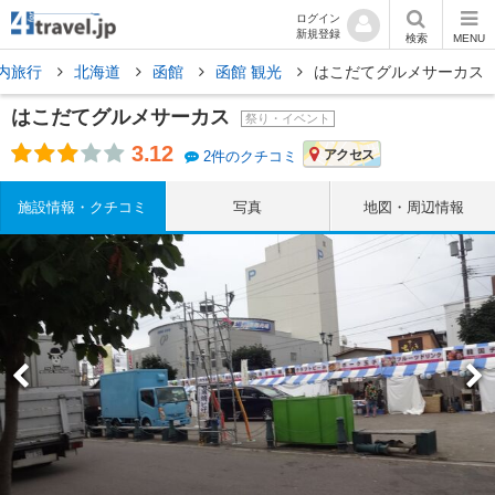
ログイン
新規登録
検索
MENU
内旅行
北海道
函館
函館 観光
はこだてグルメサーカス
はこだてグルメサーカス
祭り・イベント
3.12
アクセス
2件のクチコミ
施設情報・クチコミ
写真
地図・周辺情報