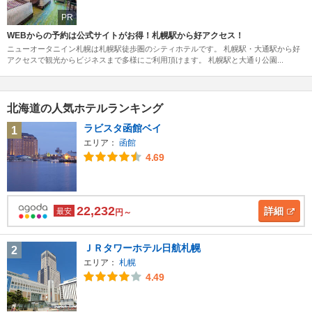
PR
WEBからの予約は公式サイトがお得！札幌駅から好アクセス！
ニューオータニイン札幌は札幌駅徒歩圏のシティホテルです。 札幌駅・大通駅から好
アクセスで観光からビジネスまで多様にご利用頂けます。 札幌駅と大通り公園...
北海道の人気ホテルランキング
ラビスタ函館ベイ
1
エリア：
函館
4.69
22,232
詳細
最安
円～
ＪＲタワーホテル日航札幌
2
エリア：
札幌
4.49