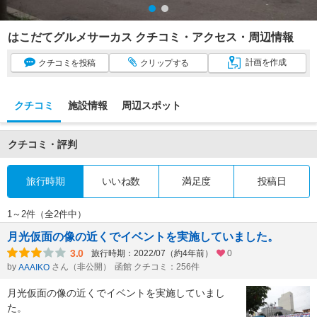
はこだてグルメサーカス クチコミ・アクセス・周辺情報
計画
を作成
クチコミ
を投稿
クリップ
する
クチコミ
施設情報
周辺スポット
クチコミ・評判
旅行時期
いいね数
満足度
投稿日
1～2件（全2件中）
月光仮面の像の近くでイベントを実施していました。
3.0
旅行時期：2022/07（約4年前）
0
by
さん（非公開）
函館 クチコミ：256件
AAAIKO
月光仮面の像の近くでイベントを実施していまし
た。