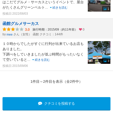
はこだてグルメ・サーカスというイベントで、屋台
がたくさんグリーンベルト
...
続きを読む
1
投稿日:2022/08/03
函館グルメサーカス
3.0
旅行時期：2015/09（約11年前）
0
by
さん（女性）
函館 クチコミ：144件
mee
１０時からでしたがすぐに行列が出来ているお店も
ありました。
下調べをしていきましたが並ぶ時間がもったいなく
て空いていると
...
続きを読む
3
投稿日:2015/09/06
1件目～2件目を表示（全2件中）
クチコミを投稿する