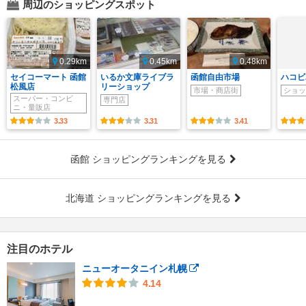
周辺のショッピングスポット
0.29km
0.45km
0.48km
セイコーマート 函館
いるか文庫ライブラ
函館自由市場
ハコビ
松風店
リーショップ
市場・商店街
ショッ
スーパー・コンビ
専門店
ニ・量販店
3.33
3.31
3.41
函館 ショッピングランキングを見る
北海道 ショッピングランキングを見る
注目のホテル
ニューオータニイン札幌
4.14