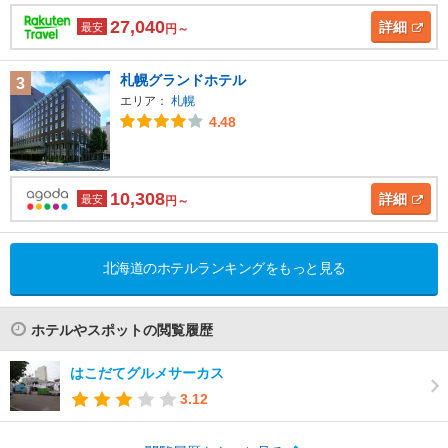
27,040
詳細
最安
円～
札幌グランドホテル
3
エリア：
札幌
4.48
10,308
詳細
最安
円～
北海道のホテルランキングをもっと見る
ホテルやスポットの閲覧履歴
はこだてグルメサーカス
3.12