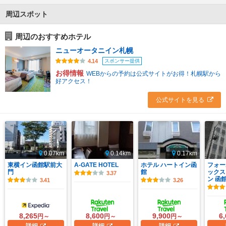
周辺スポット
周辺のおすすめホテル
ニューオータニイン札幌
スポンサー提供
4.14
お得情報
WEBからの予約は公式サイトがお得！札幌駅から
好アクセス！
公式サイトを見る
0.07km
0.14km
0.17km
東横イン函館駅前大
A-GATE HOTEL
ホテル ハートイン函
フォー
門
館
ックス
3.37
ン 函
3.41
3.26
8,265
8,600
9,900
6
円～
円～
円～
詳細
詳細
詳細