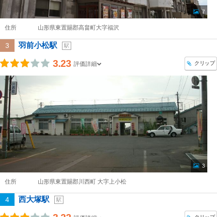
7
住所
山形県東置賜郡高畠町大字福沢
羽前小松駅
3
駅
3.23
クリップ
評価詳細
3
住所
山形県東置賜郡川西町 大字上小松
西大塚駅
4
駅