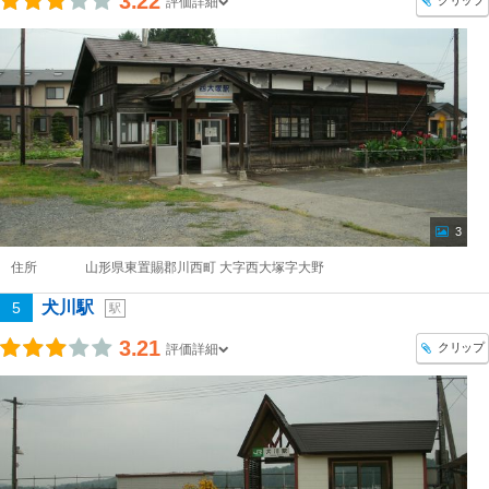
3.22
クリップ
評価詳細
3
住所
山形県東置賜郡川西町 大字西大塚字大野
犬川駅
5
駅
3.21
クリップ
評価詳細