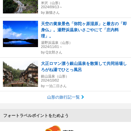
米沢（山形）
2024/09/13～
by
旅猫さん
天空の黄泉景色「弥陀ヶ原湿原」と最古の「即
身仏」。湯野浜温泉いさごやにて「庄内料
理」。
湯野浜温泉（山形）
2024/11/01～
by
Q太郎さん
大正ロマン漂う銀山温泉を散策して共同浴場し
ろがね湯でひとっ風呂
銀山温泉（山形）
2024/10/02
by
一泊二日さん
山形の旅行記一覧
フォートラベルポイントをためよう