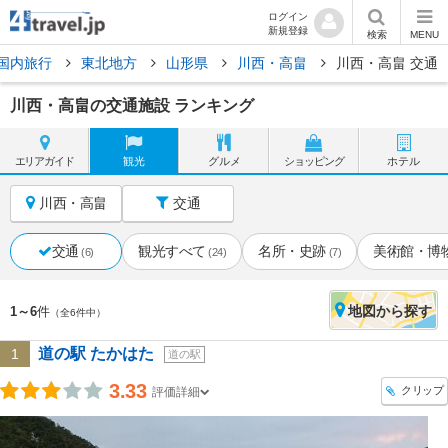
ログイン
新規登録
検索
MENU
国内旅行
東北地方
山形県
川西・高畠
川西・高畠 交通
川西・高畠の交通施設 ランキング
エリア
ガイド
観光
グルメ
ショッピング
ホテル
川西・高畠
交通
交通
観光すべて
名所・史跡
美術館・博
(6)
(24)
(7)
地図
から探す
1～6
件
（全6件中）
道の駅 たかはた
1
道の駅
3.33
クリップ
評価詳細