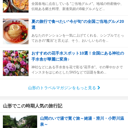
全国各地に点在している "ご当地グルメ"。地域の特産物や、
伝統ある郷土料理、新進気鋭のB級グルメなど...
夏の旅行で食べたい“今が旬”の全国ご当地グルメ20
選
あなたのテンションを一気に上げてくれる、シンプルでとっ
ておきの“魔法”と言えば、そう、おいしいものを...
おすすめの花手水スポット10選！全国にある神社の
手水舎が華麗に変身♪
神社などにある手水舎を花で彩る“花手水”。その華やかさで
インスタをはじめとしたSNSなどで話題を集め...
山形のトラベルマガジンをもっと見る
山形でこの時期人気の旅行記
山間のいで湯で寛ぐ旅～姥湯・滑川・小野川温
泉～