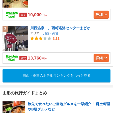
10,000
詳細
最安
円～
川西温泉 川西町浴浴センターまどか
3
エリア：
川西・高畠
3.11
13,760
詳細
最安
円～
川西・高畠のホテルランキングをもっと見る
山形の旅行ガイドまとめ
旅先で食べたいご当地グルメを一挙紹介！ 郷土料理
やB級グルメなど