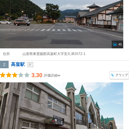
45
住所
山形県東置賜郡高畠町大字安久津2072-1
高畠駅
2
駅
3.30
クリップ
評価詳細