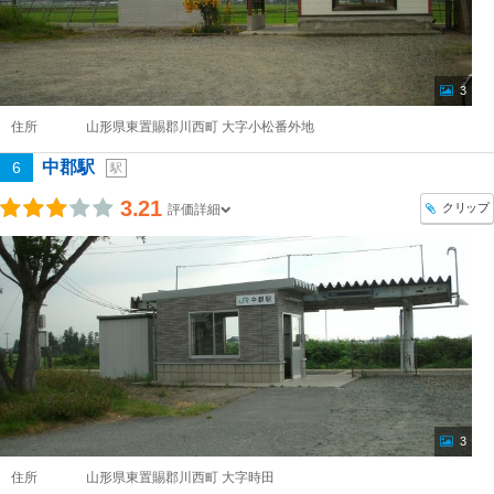
3
住所
山形県東置賜郡川西町 大字小松番外地
中郡駅
6
駅
3.21
クリップ
評価詳細
3
住所
山形県東置賜郡川西町 大字時田