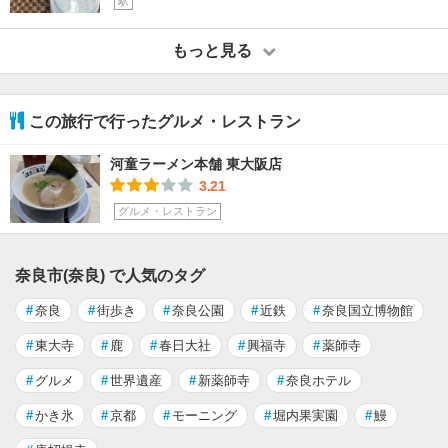
駅
もっと見る
この旅行で行ったグルメ・レストラン
河童ラーメン本舗 東大阪店
3.21
グルメ・レストラン
奈良市(奈良) で人気のタグ
#
奈良
#
街歩き
#
奈良公園
#
近鉄
#
奈良国立博物館
#
東大寺
#
鹿
#
春日大社
#
興福寺
#
薬師寺
#
グルメ
#
世界遺産
#
新薬師寺
#
奈良ホテル
#
かき氷
#
京都
#
モーニング
#
堀内果実園
#
鰻