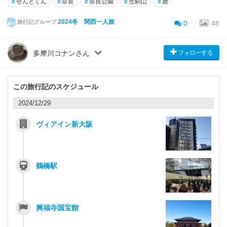
#
せんとくん
#
奈良
#
奈良公園
#
生駒山
#
鹿
2024冬 関西一人旅
旅行記グループ
0
48
フォローする
多摩川コナンさん
この旅行記のスケジュール
2024/12/29
ヴィアイン新大阪
鶴橋駅
興福寺国宝館