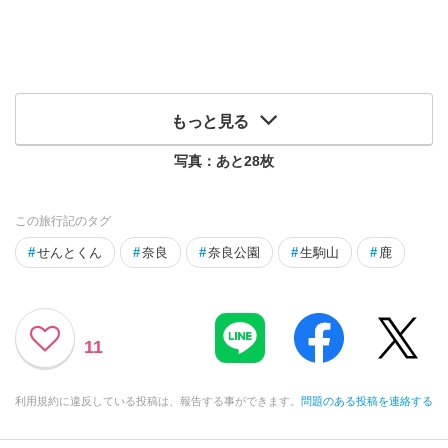
もっと見る
写真：あと
28
枚
この旅行記のタグ
#
せんとくん
#
奈良
#
奈良公園
#
生駒山
#
鹿
11
利用規約に違反している投稿は、報告する事ができます。
問題のある投稿を連絡する