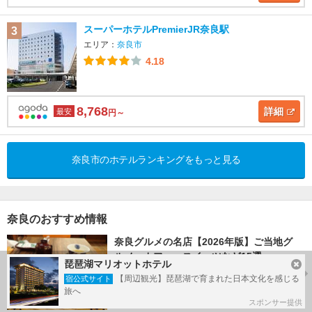
スーパーホテルPremierJR奈良駅
3
エリア：
奈良市
4.18
8,768
詳細
最安
円～
奈良市のホテルランキングをもっと見る
奈良のおすすめ情報
奈良グルメの名店【2026年版】ご当地グ
ルメ、カフェ、スイーツなど15選
琵琶湖マリオットホテル
トラベルマガジン
【周辺観光】琵琶湖で育まれた日本文化を感じる
宿公式サイト
旅へ
スポンサー提供