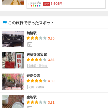
5,505
円～
最安
この旅行で行ったスポット
鶴橋駅
3.35
駅
興福寺国宝館
3.86
美術館・博物館
奈良公園
4.39
公園・植物園
生駒駅
3.31