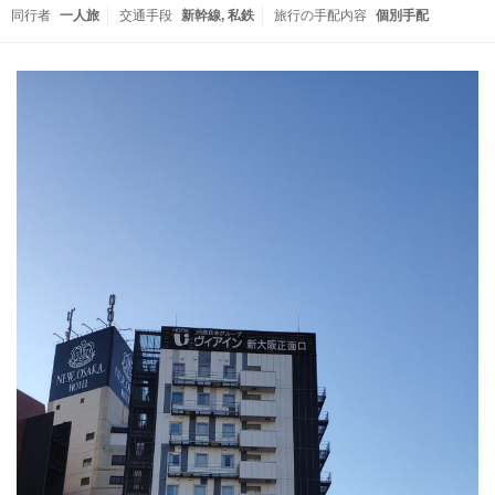
同行者
一人旅
交通手段
新幹線
私鉄
旅行の手配内容
個別手配