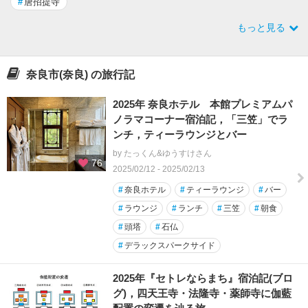
#
唐招提寺
もっと見る
奈良市(奈良) の旅行記
2025年 奈良ホテル 本館プレミアムパ
ノラマコーナー宿泊記，「三笠」でラ
ンチ，ティーラウンジとバー
by たっくん&ゆうすけさん
76
2025/02/12 - 2025/02/13
#
奈良ホテル
#
ティーラウンジ
#
バー
#
ラウンジ
#
ランチ
#
三笠
#
朝食
#
頭塔
#
石仏
#
デラックスパークサイド
2025年『セトレならまち』宿泊記(ブロ
グ)，四天王寺・法隆寺・薬師寺に伽藍