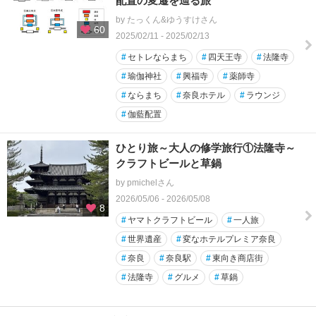
配置の変遷を辿る旅
by たっくん&ゆうすけさん
60
2025/02/11 - 2025/02/13
#
セトレならまち
#
四天王寺
#
法隆寺
#
瑜伽神社
#
興福寺
#
薬師寺
#
ならまち
#
奈良ホテル
#
ラウンジ
#
伽藍配置
ひとり旅～大人の修学旅行①法隆寺～
クラフトビールと草鍋
by pmichelさん
2026/05/06 - 2026/05/08
8
#
ヤマトクラフトビール
#
一人旅
#
世界遺産
#
変なホテルプレミア奈良
#
奈良
#
奈良駅
#
東向き商店街
#
法隆寺
#
グルメ
#
草鍋