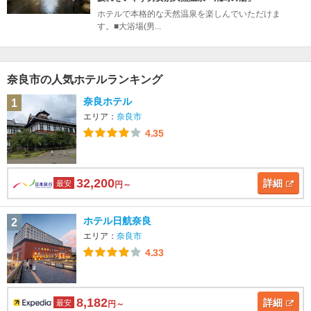
ホテルで本格的な天然温泉を楽しんでいただけま
す。■大浴場(男...
奈良市の人気ホテルランキング
奈良ホテル
1
エリア：
奈良市
4.35
32,200
詳細
最安
円～
ホテル日航奈良
2
エリア：
奈良市
4.33
8,182
詳細
最安
円～