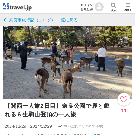
ログイン
新規登録
検索
MENU
奈良市旅行記（ブログ） 一覧に戻る
【関西一人旅2日目】奈良公園で鹿と戯
11
れる＆生駒山登頂の一人旅
2024/12/29 - 2024/12/29
2950位(同エリア6134件中)