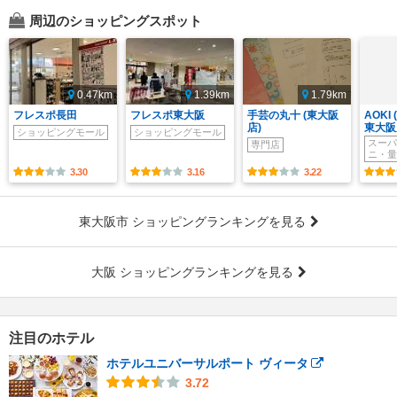
周辺のショッピングスポット
0.47km
1.39km
1.79km
フレスポ長田
フレスポ東大阪
手芸の丸十 (東大阪
AOKI
店)
東大阪
ショッピングモール
ショッピングモール
スーパ
専門店
ニ・量
3.30
3.16
3.22
東大阪市 ショッピングランキングを見る
大阪 ショッピングランキングを見る
注目のホテル
ホテルユニバーサルポート ヴィータ
3.72