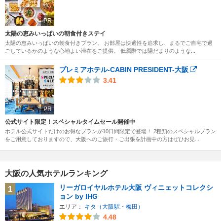
PR
太陽の恵みいっぱいの朝食付きステイ
太陽の恵みいっぱいの朝食付きプラン。 お部屋は快適性を追求し、まるでご自宅で過
ごしているかのような心地よい滞在をご提供。 低層階では陽だまりのような...
プレミアホテル-CABIN PRESIDENT-大阪
3.41
PR
公式サイト限定！スペシャルタイムセール開催中
ホテル公式サイトだけのお得なプランが10日間限定で登場！ 2種類のスペシャルプラン
をご用意しておりますので、大阪へのご旅行・ご出張を計画中の方はぜひお見...
大阪の人気ホテルランキング
リーガロイヤルホテル大阪 ヴィニェットコレクシ
1
ョン by IHG
エリア：
キタ（大阪駅・梅田）
4.48