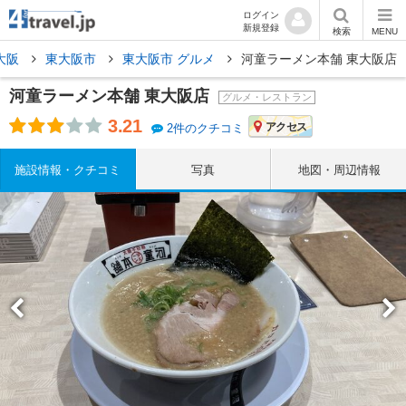
ログイン
新規登録
検索
MENU
大阪
東大阪市
東大阪市 グルメ
河童ラーメン本舗 東大阪店
河童ラーメン本舗 東大阪店
グルメ・レストラン
3.21
アクセス
2件のクチコミ
施設情報・クチコミ
写真
地図・周辺情報