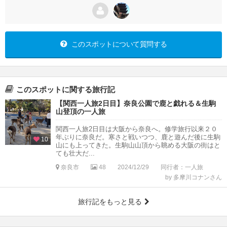
このスポットについて質問する
このスポットに関する旅行記
【関西一人旅2日目】奈良公園で鹿と戯れる＆生駒
山登頂の一人旅
関西一人旅2日目は大阪から奈良へ。修学旅行以来２０
年ぶりに奈良だ。寒さと戦いつつ、鹿と遊んだ後に生駒
10
山にも上ってきた。生駒山山頂から眺める大阪の街はと
ても壮大だ...
奈良市
48
2024/12/29
同行者：一人旅
by 多摩川コナンさん
旅行記をもっと見る