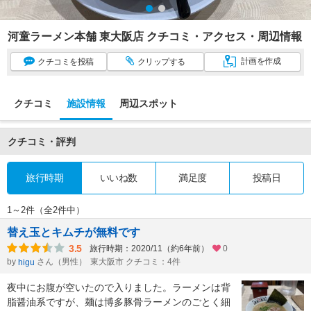
河童ラーメン本舗 東大阪店 クチコミ・アクセス・周辺情報
計画
を作成
クチコミ
を投稿
クリップ
する
クチコミ
施設情報
周辺スポット
クチコミ・評判
旅行時期
いいね数
満足度
投稿日
1～2件（全2件中）
替え玉とキムチが無料です
3.5
旅行時期：2020/11（約6年前）
0
by
さん（男性）
東大阪市 クチコミ：4件
higu
夜中にお腹が空いたので入りました。ラーメンは背
脂醤油系ですが、麺は博多豚骨ラーメンのごとく細