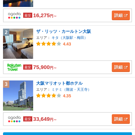
16,275
詳細
最安
円～
ザ・リッツ・カールトン大阪
2
エリア：
キタ（大阪駅・梅田）
4.43
75,900
詳細
最安
円～
大阪マリオット都ホテル
3
エリア：
ミナミ（難波・天王寺）
4.35
33,649
詳細
最安
円～