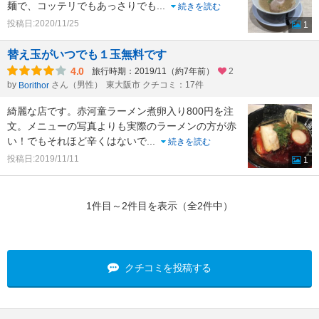
麺で、コッテリでもあっさりでも
...
続きを読む
投稿日:2020/11/25
1
替え玉がいつでも１玉無料です
4.0
旅行時期：2019/11（約7年前）
2
by
さん（男性）
東大阪市 クチコミ：17件
Borithor
綺麗な店です。赤河童ラーメン煮卵入り800円を注
文。メニューの写真よりも実際のラーメンの方が赤
い！でもそれほど辛くはないで
...
続きを読む
投稿日:2019/11/11
1
1件目～2件目を表示（全2件中）
クチコミを投稿する