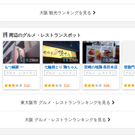
大阪 観光ランキングを見る
周辺のグルメ・レストランスポット
0.29km
0.32km
0.35km
もつ鍋家 一
七輪焼とり 鶏ちゃん
宮崎の地鶏 長田本店
登龍門
グルメ・レストラン
グルメ・レストラン
グルメ・レストラン
グルメ
3.12
3.12
3.08
東大阪市 グルメ・レストランランキングを見る
大阪 グルメ・レストランランキングを見る