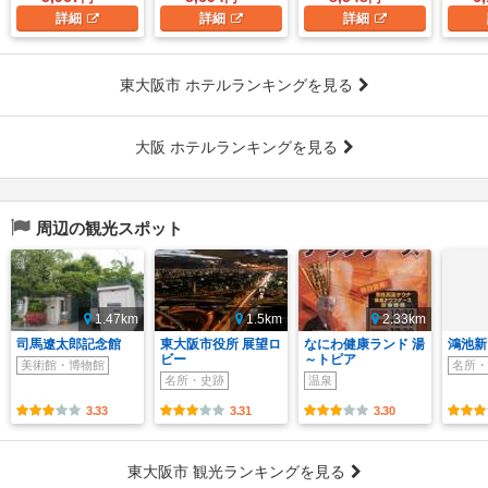
詳細
詳細
詳細
東大阪市 ホテルランキングを見る
大阪 ホテルランキングを見る
周辺の観光スポット
1.47km
1.5km
2.33km
司馬遼太郎記念館
東大阪市役所 展望ロ
なにわ健康ランド 湯
鴻池新
ビー
～トピア
美術館・博物館
名所・
名所・史跡
温泉
3.33
3.31
3.30
東大阪市 観光ランキングを見る