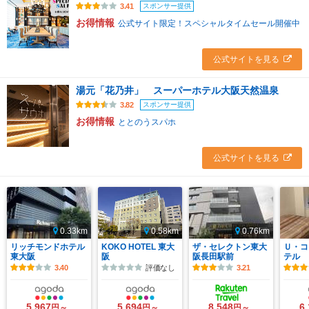
スポンサー提供
3.41
お得情報
公式サイト限定！スペシャルタイムセール開催中
公式サイトを見る
湯元「花乃井」 スーパーホテル大阪天然温泉
スポンサー提供
3.82
お得情報
ととのうスパホ
公式サイトを見る
0.33km
0.58km
0.76km
リッチモンドホテル
KOKO HOTEL 東大
ザ・セレクトン東大
Ｕ・コ
東大阪
阪
阪長田駅前
テル
3.40
評価なし
3.21
5,967
5,694
8,548
6
円～
円～
円～