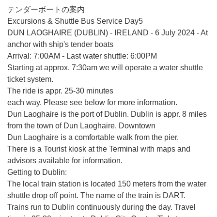
テンダーボートの案内
Excursions & Shuttle Bus Service Day5
DUN LAOGHAIRE (DUBLIN) - IRELAND - 6 July 2024 - At
anchor with ship's tender boats
Arrival: 7:00AM - Last water shuttle: 6:00PM
Starting at approx. 7:30am we will operate a water shuttle
ticket system.
The ride is appr. 25-30 minutes
each way. Please see below for more information.
Dun Laoghaire is the port of Dublin. Dublin is appr. 8 miles
from the town of Dun Laoghaire. Downtown
Dun Laoghaire is a comfortable walk from the pier.
There is a Tourist kiosk at the Terminal with maps and
advisors available for information.
Getting to Dublin:
The local train station is located 150 meters from the water
shuttle drop off point. The name of the train is DART.
Trains run to Dublin continuously during the day. Travel