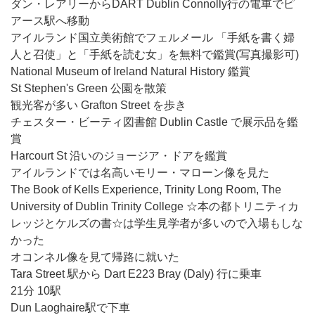
ダン・レアリーからDART Dublin Connolly行の電車でピ
アース駅へ移動
アイルランド国立美術館でフェルメール 「手紙を書く婦
人と召使」と「手紙を読む女」を無料で鑑賞(写真撮影可)
National Museum of Ireland Natural History 鑑賞
St Stephen's Green 公園を散策
観光客が多い Grafton Street を歩き
チェスター・ビーティ図書館 Dublin Castle で展示品を鑑
賞
Harcourt St 沿いのジョージア・ドアを鑑賞
アイルランドでは名高いモリー・マローン像を見た
The Book of Kells Experience, Trinity Long Room, The
University of Dublin Trinity College ☆本の都トリニティカ
レッジとケルズの書☆は学生見学者が多いので入場もしな
かった
オコンネル像を見て帰路に就いた
Tara Street 駅から Dart E223 Bray (Daly) 行に乗車
21分 10駅
Dun Laoghaire駅で下車