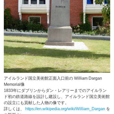
アイルランド国立美術館正面入口前の William Dargan
Memorial像
1833年にダブリンからダン・レアリーまでのアイルラン
ド初の鉄道路線を設計し建設し、アイルランド国立美術館
の設立にも貢献した人物の像です。
詳しくは、
https://en.wikipedia.org/wiki/William_Dargan
を