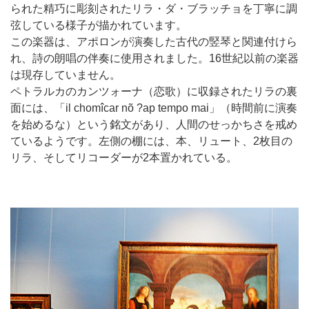
られた精巧に彫刻されたリラ・ダ・ブラッチョを丁寧に調
弦している様子が描かれています。
この楽器は、アポロンが演奏した古代の竪琴と関連付けら
れ、詩の朗唱の伴奏に使用されました。16世紀以前の楽器
は現存していません。
ペトラルカのカンツォーナ（恋歌）に収録されたリラの裏
面には、「il chomîcar nõ ?ap tempo mai」（時間前に演奏
を始めるな）という銘文があり、人間のせっかちさを戒め
ているようです。左側の棚には、本、リュート、2枚目の
リラ、そしてリコーダーが2本置かれている。