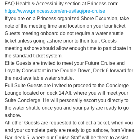
FAQ Health & Accessibility section at Princess.com:
https://www.princess.com/en-us/faq/pre-cruise
If you are on a Princess organized Shore Excursion, take
note of the meeting time and location on your tour ticket.
Guests meeting onboard do not require a water shuttle
ticket unless going ashore prior to their tour. Guests
meeting ashore should allow enough time to participate in
the standard ticket system.
Elite Guests are invited to meet your Future Cruise and
Loyalty Consultant in the Double Down, Deck 6 forward for
the next available water shuttle.
Full Suite Guests are invited to proceed to the Concierge
Lounge located on deck 14 Aft, where you will meet your
Suite Concierge. He will personally escort you directly to
the water shuttle once you and your party are ready to go
ashore.
All other Guests are requested to collect a ticket, when you
and your complete party are ready to go ashore, from Vines
Bar, deck 5, where our Cruise Staff will be there to assist