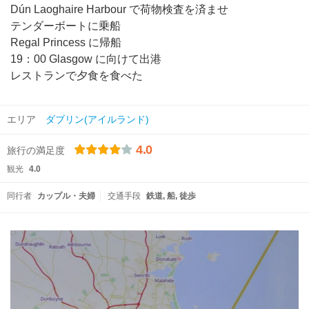
Dún Laoghaire Harbour で荷物検査を済ませ
テンダーボートに乗船
Regal Princess に帰船
19：00 Glasgow に向けて出港
レストランで夕食を食べた
エリア
ダブリン(アイルランド)
4.0
旅行の満足度
観光
4.0
同行者
カップル・夫婦
交通手段
鉄道
船
徒歩