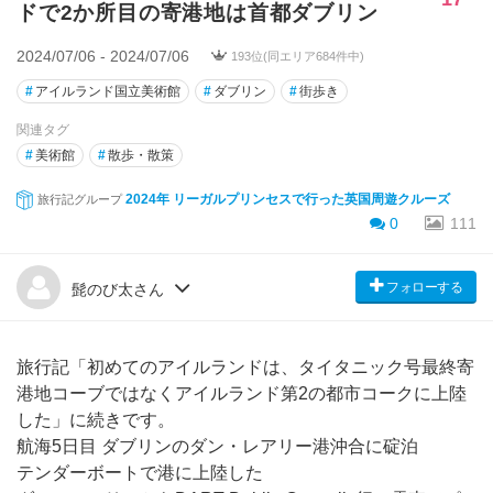
ドで2か所目の寄港地は首都ダブリン
2024/07/06 - 2024/07/06
193位(同エリア684件中)
#
アイルランド国立美術館
#
ダブリン
#
街歩き
関連タグ
#
美術館
#
散歩・散策
2024年 リーガルプリンセスで行った英国周遊クルーズ
旅行記グループ
0
111
フォローする
髭のび太さん
旅行記「初めてのアイルランドは、タイタニック号最終寄
港地コーブではなくアイルランド第2の都市コークに上陸
した」に続きです。
航海5日目 ダブリンのダン・レアリー港沖合に碇泊
テンダーボートで港に上陸した