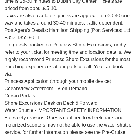
time is 25-30 minutes to Dublin City Center. Tickets are
priced from appr. ￡5-10.
Taxis are also available, prices are approx. Euro30-40 one
way and takes around 30-40 minutes, traffic dependent.
Port Agent's Details: Hamilton Shipping (Port Services) Ltd.
+353 1855 9011.
For guests booked on Princess Shore Excursions, kindly
refer to your ticket for meeting time and location details. We
highly recommend Princess Shore Excursions for the most
enriching experiences at our ports of call. You can book
via:
Princess Application (through your mobile device)
OceanView Stateroom TV on Demand
Ocean Portals
Shore Excursions Desk on Deck 5 Forward
Water Shuttle - IMPORTANT SAFETY INFORMATION
For safety reasons, Guests confined to wheelchairs and
motorized scooters may not be able to use the water shuttle
service, for further information please see the Pre-Cruise