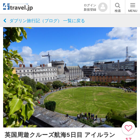
ログイン
新規登録
検索
MENU
ダブリン旅行記（ブログ） 一覧に戻る
英国周遊クルーズ航海5日目 アイルラン
17