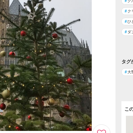
#
ク
#
ク
#
ひ
#
ダ
タグ
#
大
こ