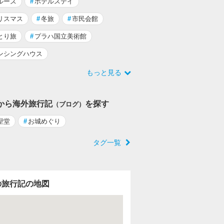
ルーズ
#
ホテルステイ
リスマス
#
冬旅
#
市民会館
とり旅
#
プラハ国立美術館
ンシングハウス
もっと見る
から海外旅行記
を探す
（ブログ）
聖堂
#
お城めぐり
タグ一覧
の旅行記の地図