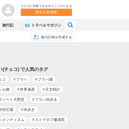
マイルに交換できるポイントがたまる
新規会員登録
×
旅行記
トラベルマガジン
旅の計画を作成する
ハ(チェコ) で人気のタグ
ェコ
#
プラハ
#
プラハ城
レル橋
#
世界遺産
#
天文時計
ヴィート大聖堂
#
プラハ街歩き
市街広場
#
街歩き
レメンティヌム
#
ストラホフ修道院