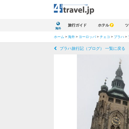
旅行ガイド
ホテル
ツ
海外
ホーム
>
海外
>
ヨーロッパ
>
チェコ
>
プラハ
>
プラハ旅行記（ブログ） 一覧に戻る