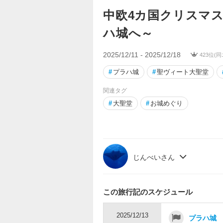
中欧4カ国クリスマ
ハ城へ～
2025/12/11 - 2025/12/18
423位(
#
プラハ城
#
聖ヴィート大聖堂
関連タグ
#
大聖堂
#
お城めぐり
じんべいさん
この旅行記のスケジュール
2025/12/13
プラハ城