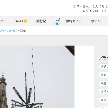
ゲストさん、
こんにちは
ログインはこちら
アー
Wi-Fi
旅行記
旅行ガイド
ホテル
国内
プラハ 旅行記
>
詳細
プラ
#
チ
#
カ
#
聖
#
旧
#
ク