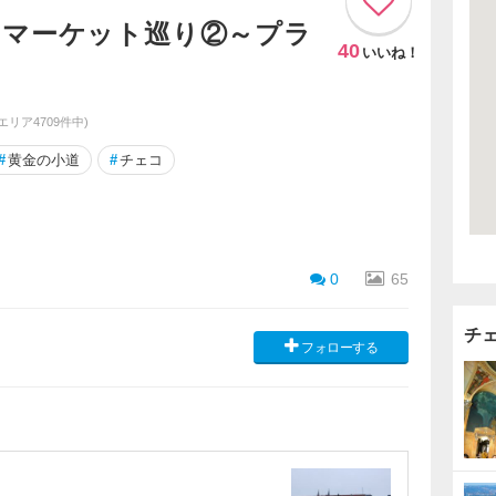
スマーケット巡り②～プラ
40
いいね！
同エリア4709件中)
#
黄金の小道
#
チェコ
0
65
チ
フォローする