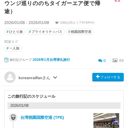
ウンジ巡りののちタイガーエア便で帰
途）
2026/01/08 - 2026/01/08
338位(同エリア874件中)
#
ひとり旅
#
プライオリティパス
#
桃園国際空港
関連タグ
#
一人旅
2026年1月台湾弾丸旅行
旅行記グループ
0
89
フォローする
koreanrailfanさん
この旅行記のスケジュール
2026/01/08
台湾桃園国際空港 (TPE)