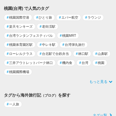
桃園(台湾) で人気のタグ
#
桃園国際空港
#
ひとり旅
#
エバー航空
#
ラウンジ
#
楽天モンキーズ
#
老街渓駅
#
台湾ランタンフェスティバル
#
桃園MRT
#
桃園体育園区駅
#
中レキ駅
#
台湾弾丸旅行
#
ローレルクラス
#
台北駅で台鉄弁当
#
林口駅
#
山鼻駅
#
三井アウトレットパーク林口
#
機内食
#
台湾
#
桃園
#
桃園國際機場
もっと見る
タグから海外旅行記
を探す
（ブログ）
#
一人旅
タグ一覧