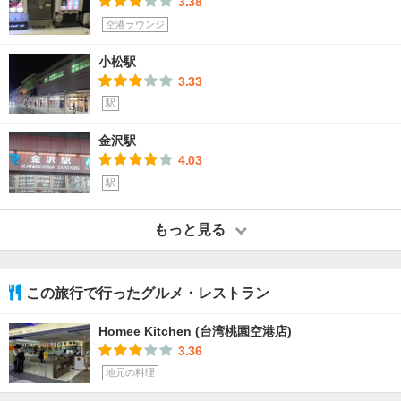
3.38
空港ラウンジ
小松駅
3.33
駅
金沢駅
4.03
駅
もっと見る
この旅行で行ったグルメ・レストラン
Homee Kitchen (台湾桃園空港店)
3.36
地元の料理