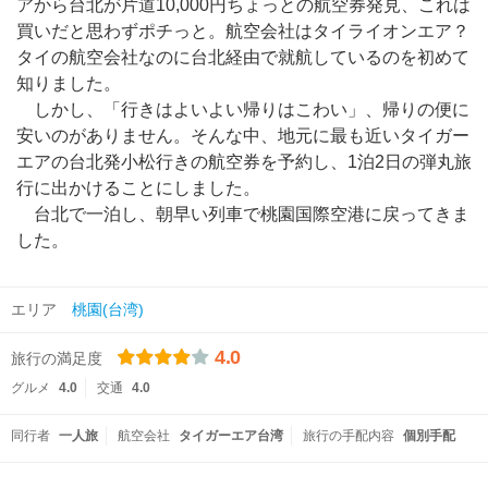
アから台北が片道10,000円ちょっとの航空券発見、これは
買いだと思わずポチっと。航空会社はタイライオンエア？
タイの航空会社なのに台北経由で就航しているのを初めて
知りました。
しかし、「行きはよいよい帰りはこわい」、帰りの便に
安いのがありません。そんな中、地元に最も近いタイガー
エアの台北発小松行きの航空券を予約し、1泊2日の弾丸旅
行に出かけることにしました。
台北で一泊し、朝早い列車で桃園国際空港に戻ってきま
した。
エリア
桃園(台湾)
4.0
旅行の満足度
グルメ
4.0
交通
4.0
同行者
一人旅
航空会社
タイガーエア台湾
旅行の手配内容
個別手配