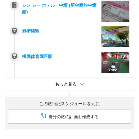
シン シー ホテル - 中壢 (新舎商旅中壢
館)
老街渓駅
桃園体育園区駅
もっと見る
この旅行記スケジュールを元に
自分の旅の計画を作成する