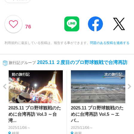
76
利用規約に違反している投稿は、報告する事ができます。
問題のある投稿を連絡する
2025.11 ２度目のプロ野球観戦で台湾再訪
旅行記グループ
前の旅行記
次の旅行記
2025.11 プロ野球観戦のた
2025.11 プロ野球観戦のた
めに台湾再訪 Vol.3 ～台
めに台湾再訪 Vol.5 ～エ
湾...
バ...
2025/11/06～
2025/11/06～
桃園
桃園