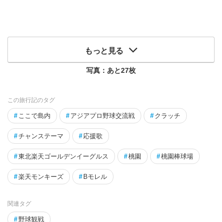
もっと見る
写真：あと
27
枚
この旅行記のタグ
#
ここで島内
#
アジアプロ野球交流戦
#
クラッチ
#
チャンステーマ
#
応援歌
#
東北楽天ゴールデンイーグルス
#
桃園
#
桃園棒球場
#
楽天モンキーズ
#
Bモレル
関連タグ
#
野球観戦