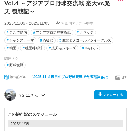
Vol.4 ～アジアプロ野球交流戦 楽天vs楽
天 観戦記～
2025/11/06 - 2025/11/09
62位(同エリア874件中)
#
ここで島内
#
アジアプロ野球交流戦
#
クラッチ
#
チャンステーマ
#
応援歌
#
東北楽天ゴールデンイーグルス
#
桃園
#
桃園棒球場
#
楽天モンキーズ
#
Bモレル
関連タグ
#
野球観戦
2025.11 ２度目のプロ野球観戦で台湾再訪
旅行記グループ
0
47
フォローする
YS-11さん
この旅行記のスケジュール
2025/11/08