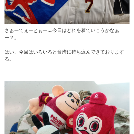
さぁーてぇーとぉー....今日はどれを着ていこうかなぁ
ー？。
はい、今回はいろいろと台湾に持ち込んできております
る。