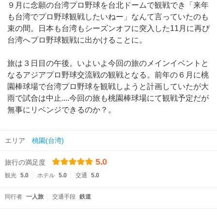
９月に念願の台湾プロ野球を台北ドームで観戦でき「来年
も台湾でプロ野球観戦したいねー」なんて言っていたのも
束の間。日本も台湾もシーズンオフに突入した11月に再び
台湾へプロ野球観戦に出かけることに。
旅は３日目の午後。いよいよ今回の旅のメインイベントと
なるアジアプロ野球交流戦の観戦となる。前年の６月に桃
園棒球場で台湾プロ野球を観戦しようと計画していたが大
雨で試合は中止....今回の旅も桃園棒球場にて観戦予定だが
無事にリベンジできるのか？。
エリア
桃園(台湾)
5.0
旅行の満足度
観光
5.0
ホテル
5.0
交通
5.0
同行者
一人旅
交通手段
鉄道