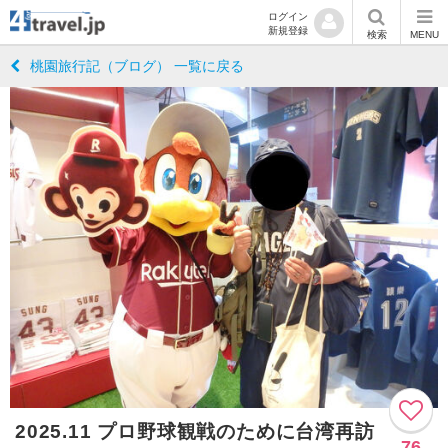
ログイン
新規登録
検索
MENU
桃園旅行記（ブログ） 一覧に戻る
2025.11 プロ野球観戦のために台湾再訪
76