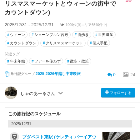
リスマスマーケットとウィーンの街中で
カウントダウン)
2025/12/31 - 2025/12/31
1909位(同エリア6540件中)
#
ウィーン
#
シェーンブルン宮殿
#
街歩き
#
世界遺産
#
カウントダウン
#
クリスマスマーケット
#
個人手配
関連タグ
#
年末年始
#
ツアーを使わず
#
散歩・散策
2025-2026年越し中東欧旅
旅行記グループ
0
24
フォローする
しゃのあーるさん
この旅行記のスケジュール
2025/12/31
ブダペスト東駅 (ケレティ パーイアウ