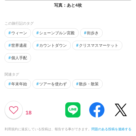
写真：あと
4
枚
この旅行記のタグ
#
ウィーン
#
シェーンブルン宮殿
#
街歩き
#
世界遺産
#
カウントダウン
#
クリスマスマーケット
#
個人手配
関連タグ
#
年末年始
#
ツアーを使わず
#
散歩・散策
18
利用規約に違反している投稿は、報告する事ができます。
問題のある投稿を連絡する