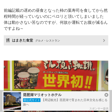
前編記載の遅めの昼食となった柿の葉寿司を食してから然
程時間が経っていないのにペロリと頂いてしまいました
体は動かさない筈なのですが、何故か運転てお腹が減るん
ですよね～
はまきた食堂
グルメ・レストラン
琵琶湖マリオットホテル
【周辺観光】琵琶湖で育まれた日本文化を感じる
宿公式サイト
旅へ
スポンサー提供