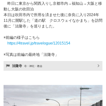
昨日に東京から関西入りし京都市内→福知山→大阪と移
動し大阪の吹田泊
本日は吹田市内で所用を済ませた後に奈良に入り2024年
11月に開駅した「道の駅 クロスウェイなかまち」を訪問
後に「法隆寺」を巡りました。
※前編の様子はこちら
https://4travel.jp/travelogue/12015154
※写真は前編の最終地「法隆寺」
法隆寺
寺・神社・教会