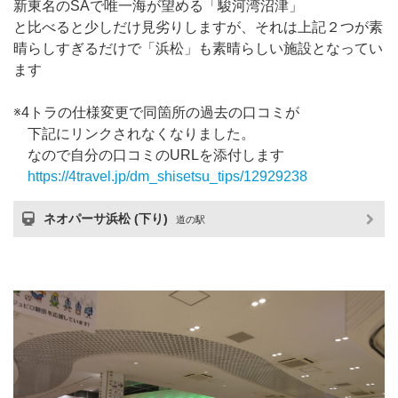
新東名のSAで唯一海が望める「駿河湾沼津」
と比べると少しだけ見劣りしますが、それは上記２つが素
晴らしすぎるだけで「浜松」も素晴らしい施設となってい
ます
※4トラの仕様変更で同箇所の過去の口コミが
下記にリンクされなくなりました。
なので自分の口コミのURLを添付します
https://4travel.jp/dm_shisetsu_tips/12929238
ネオパーサ浜松 (下り)
道の駅