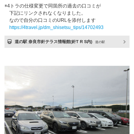
※4トラの仕様変更で同箇所の過去の口コミが
下記にリンクされなくなりました。
なので自分の口コミのURLを添付します
https://4travel.jp/dm_shisetsu_tips/14702493
道の駅 奈良市針テラス情報館(針T R S内)
道の駅