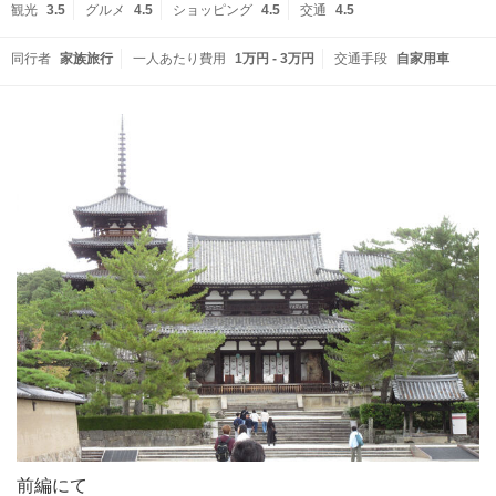
観光
3.5
グルメ
4.5
ショッピング
4.5
交通
4.5
同行者
家族旅行
一人あたり費用
1万円 - 3万円
交通手段
自家用車
前編にて