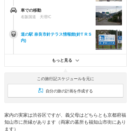
車での移動
名阪国道 天理IC
道の駅 奈良市針テラス情報館(針T R S
内)
もっと見る
この旅行記スケジュールを元に
自分の旅の計画を作成する
家内の実家は渋谷区ですが、義父母はどちらとも京都府福
知山市に所縁があります（両家の墓所も福知山市街にあり
ます）