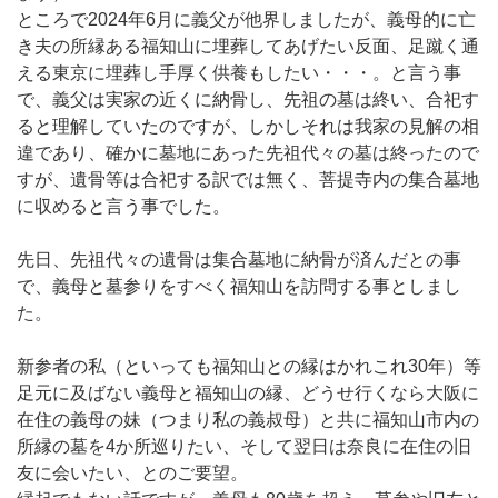
ところで2024年6月に義父が他界しましたが、義母的に亡
き夫の所縁ある福知山に埋葬してあげたい反面、足蹴く通
える東京に埋葬し手厚く供養もしたい・・・。と言う事
で、義父は実家の近くに納骨し、先祖の墓は終い、合祀す
ると理解していたのですが、しかしそれは我家の見解の相
違であり、確かに墓地にあった先祖代々の墓は終ったので
すが、遺骨等は合祀する訳では無く、菩提寺内の集合墓地
に収めると言う事でした。
先日、先祖代々の遺骨は集合墓地に納骨が済んだとの事
で、義母と墓参りをすべく福知山を訪問する事としまし
た。
新参者の私（といっても福知山との縁はかれこれ30年）等
足元に及ばない義母と福知山の縁、どうせ行くなら大阪に
在住の義母の妹（つまり私の義叔母）と共に福知山市内の
所縁の墓を4か所巡りたい、そして翌日は奈良に在住の旧
友に会いたい、とのご要望。