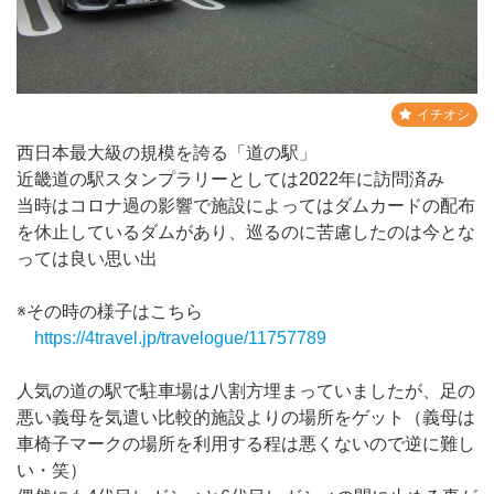
イチオシ
西日本最大級の規模を誇る「道の駅」
近畿道の駅スタンプラリーとしては2022年に訪問済み
当時はコロナ過の影響で施設によってはダムカードの配布
を休止しているダムがあり、巡るのに苦慮したのは今とな
っては良い思い出
※その時の様子はこちら
https://4travel.jp/travelogue/11757789
人気の道の駅で駐車場は八割方埋まっていましたが、足の
悪い義母を気遣い比較的施設よりの場所をゲット（義母は
車椅子マークの場所を利用する程は悪くないので逆に難し
い・笑）