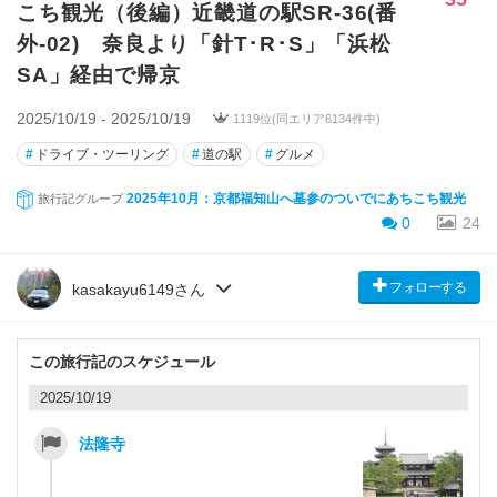
こち観光（後編）近畿道の駅SR-36(番
外-02) 奈良より「針T･R･S」「浜松
SA」経由で帰京
2025/10/19 - 2025/10/19
1119位(同エリア6134件中)
#
ドライブ・ツーリング
#
道の駅
#
グルメ
2025年10月：京都福知山へ墓参のついでにあちこち観光
旅行記グループ
0
24
フォローする
kasakayu6149さん
この旅行記のスケジュール
2025/10/19
法隆寺