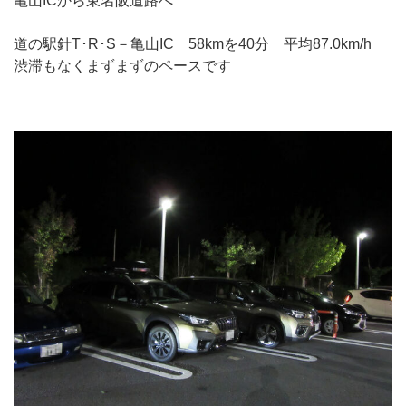
亀山ICから東名阪道路へ
道の駅針T･R･S－亀山IC 58kmを40分 平均87.0km/h
渋滞もなくまずまずのペースです