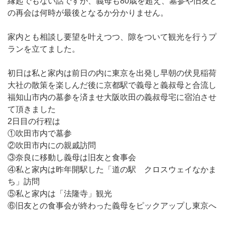
縁起でもない話ですが、義母も80歳を超え、墓参や旧友と
の再会は何時が最後となるか分かりません。
家内とも相談し要望を叶えつつ、隙をついて観光を行うプ
ランを立てました。
初日は私と家内は前日の内に東京を出発し早朝の伏見稲荷
大社の散策を楽しんだ後に京都駅で義母と義叔母と合流し
福知山市内の墓参を済ませ大阪吹田の義叔母宅に宿泊させ
て頂きました
2日目の行程は
①吹田市内で墓参
②吹田市内にの親戚訪問
③奈良に移動し義母は旧友と食事会
④私と家内は昨年開駅した「道の駅 クロスウェイなかま
ち」訪問
⑤私と家内は「法隆寺」観光
⑥旧友との食事会が終わった義母をピックアップし東京へ