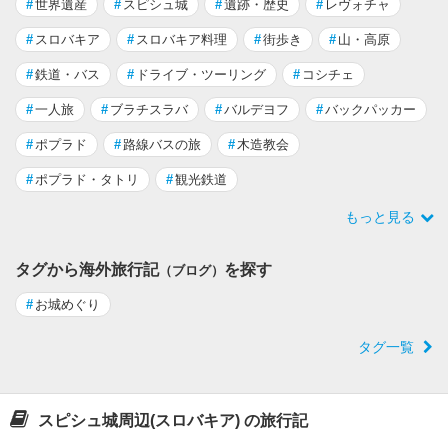
#
世界遺産
#
スピシュ城
#
遺跡・歴史
#
レヴォチャ
#
スロバキア
#
スロバキア料理
#
街歩き
#
山・高原
#
鉄道・バス
#
ドライブ・ツーリング
#
コシチェ
#
一人旅
#
ブラチスラバ
#
バルデヨフ
#
バックパッカー
#
ポプラド
#
路線バスの旅
#
木造教会
#
ポプラド・タトリ
#
観光鉄道
もっと見る
タグから海外旅行記
を探す
（ブログ）
#
お城めぐり
タグ一覧
スピシュ城周辺(スロバキア) の旅行記