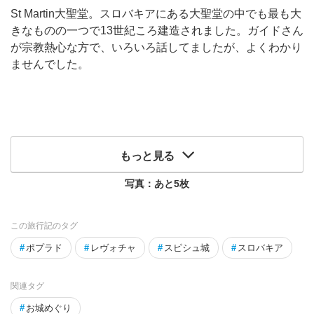
St Martin大聖堂。スロバキアにある大聖堂の中でも最も大
きなものの一つで13世紀ころ建造されました。ガイドさん
が宗教熱心な方で、いろいろ話してましたが、よくわかり
ませんでした。
もっと見る
写真：あと
5
枚
この旅行記のタグ
#
ポプラド
#
レヴォチャ
#
スピシュ城
#
スロバキア
関連タグ
#
お城めぐり