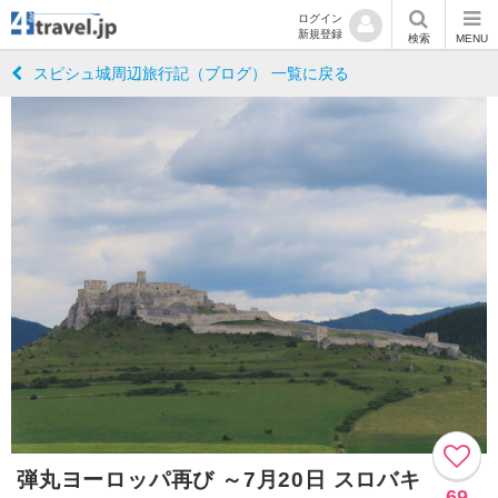
ログイン
新規登録
検索
MENU
スピシュ城周辺旅行記（ブログ） 一覧に戻る
弾丸ヨーロッパ再び ～7月20日 スロバキ
69