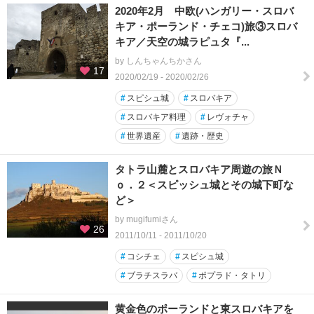
2020年2月 中欧(ハンガリー・スロバ
キア・ポーランド・チェコ)旅③スロバ
キア／天空の城ラピュタ『...
by しんちゃんちかさん
17
2020/02/19 - 2020/02/26
#
スピシュ城
#
スロバキア
#
スロバキア料理
#
レヴォチャ
#
世界遺産
#
遺跡・歴史
タトラ山麓とスロバキア周遊の旅Ｎ
ｏ．２＜スピッシュ城とその城下町な
ど＞
by mugifumiさん
26
2011/10/11 - 2011/10/20
#
コシチェ
#
スピシュ城
#
ブラチスラバ
#
ポプラド・タトリ
黄金色のポーランドと東スロバキアを