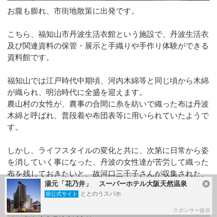
お腹も膨れ、市街地散策に出発です。
こちら、福知山市丹波生活衣館という施設で、丹波生活衣
及び関連資料の保管・展示と手織りや手作り体験ができる
資料館です。
福知山では江戸時代中期頃、河内木綿等と同じ頃から木綿
が織られ、明治時代に全盛を迎えます。
農山村の女性が、農事の合間に糸を紡いで織った布は丹波
木綿と呼ばれ、普段着や布団表等に用いられていたようで
す。
しかし、ライフスタイルの変化と共に、次第に日常から姿
を消していく事になった、丹波の女性達が苦労して織った
布を残しておきたいと、故河口三千子さんが収集された、
湯元「花乃井」 スーパーホテル大阪天然温泉
約3,600点の布類を福知山市に寄贈され、2002年に誕生し
ととのうスパホ
宿公式サイト
たそうです。
スポンサー提供