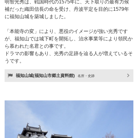
明智光秀は、戦国時代の1575年に、天下取りの最有力候
補だった織田信長の命を受け、丹波平定を目的に1579年
に福知山城を築城しました。
「本能寺の変」により、悪役のイメージが強い光秀です
が、福知山では城下町を開拓し、治水事業等により領民か
ら慕われた名君との事です。
ドラマの影響もあり、光秀の足跡を辿る人が増えているそ
うです。
福知山城(福知山市郷土資料館)
名所・史跡