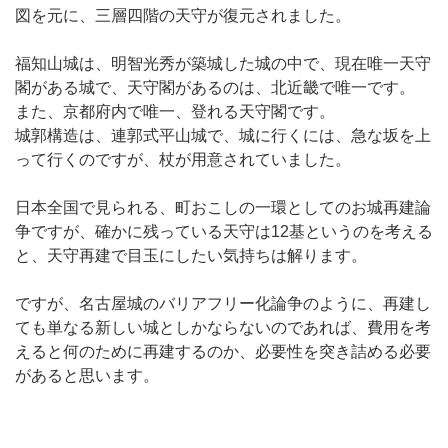
図を元に、三層四階の天守が復元されました。
福知山城は、明智光秀が築城した城の中で、現在唯一天守
閣がある城で、天守閣があるのは、北近畿で唯一です。
また、京都府内で唯一、登れる天守閣です。
城郭構造は、連郭式平山城で、城に行くには、急な坂を上
って行くのですが、杖が用意されていました。
日本全国で見られる、町おこしの一環としてのお城再建論
争ですが、確かに残っている天守は12基というのを考える
と、天守再建で目玉にしたい気持ちは解ります。
ですが、名古屋城のバリアフリー化論争のように、再建し
ても単なる新しい城としかならないのであれば、費用を考
えると何のために再建するのか、必要性を突き詰める必要
があると思います。