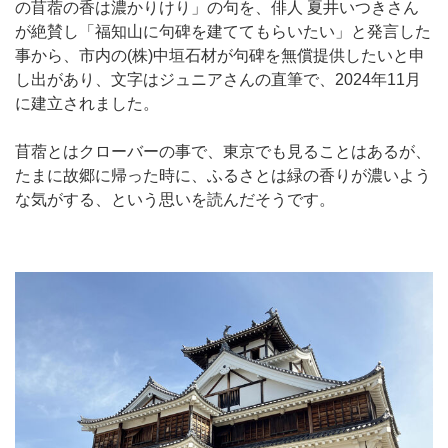
の苜蓿の香は濃かりけり」の句を、俳人 夏井いつきさん
が絶賛し「福知山に句碑を建ててもらいたい」と発言した
事から、市内の(株)中垣石材が句碑を無償提供したいと申
し出があり、文字はジュニアさんの直筆で、2024年11月
に建立されました。
苜蓿とはクローバーの事で、東京でも見ることはあるが、
たまに故郷に帰った時に、ふるさとは緑の香りが濃いよう
な気がする、という思いを読んだそうです。