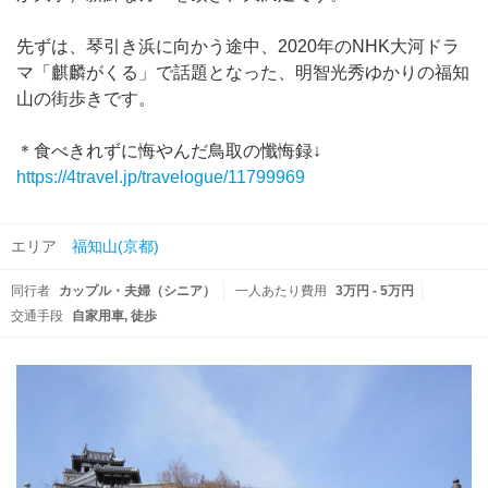
先ずは、琴引き浜に向かう途中、2020年のNHK大河ドラ
マ「麒麟がくる」で話題となった、明智光秀ゆかりの福知
山の街歩きです。
＊食べきれずに悔やんだ鳥取の懺悔録↓
https://4travel.jp/travelogue/11799969
エリア
福知山(京都)
同行者
カップル・夫婦（シニア）
一人あたり費用
3万円 - 5万円
交通手段
自家用車
徒歩