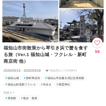
福知山市街散策から琴引き浜で蟹を食す
59
る旅（Ver.1 福知山城・フクレル・新町
商店街 他）
2025/03/14 - 2025/03/18
30位(同エリア273件中)
#
福知山城
#
新町商店街
#
福知山市佐藤太清記念美術館
#
福知山鉄道館フクレル
#
街歩き
#
御霊神社
関連タグ
#
美術館
#
散歩・散策