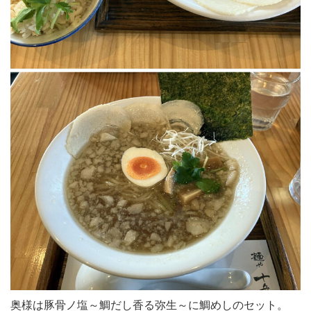
奥様は豚骨ノ塩～鯛だし香る弥生～に鯛めしのセット。