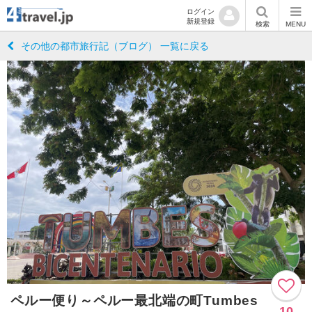
ログイン
新規登録
検索
MENU
その他の都市旅行記（ブログ） 一覧に戻る
ペルー便り～ペルー最北端の町Tumbes
10