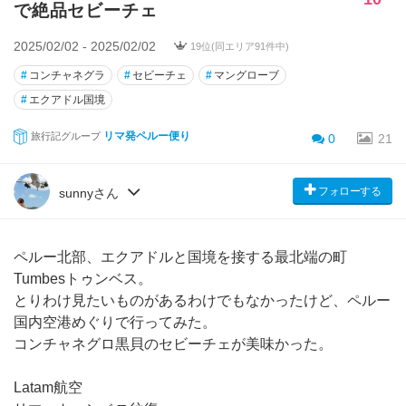
で絶品セビーチェ
2025/02/02 - 2025/02/02
19位(同エリア91件中)
#
コンチャネグラ
#
セビーチェ
#
マングローブ
#
エクアドル国境
リマ発ペルー便り
旅行記グループ
0
21
フォローする
sunnyさん
ペルー北部、エクアドルと国境を接する最北端の町
Tumbesトゥンベス。
とりわけ見たいものがあるわけでもなかったけど、ペルー
国内空港めぐりで行ってみた。
コンチャネグロ黒貝のセビーチェが美味かった。
Latam航空