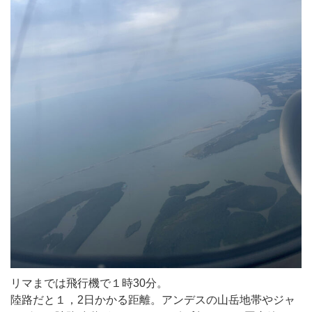
リマまでは飛行機で１時30分。
陸路だと１，2日かかる距離。アンデスの山岳地帯やジャ