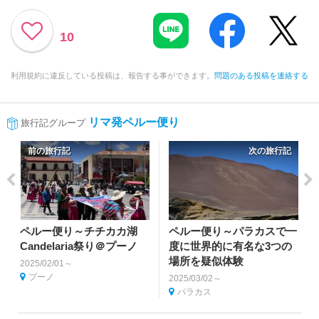
10
利用規約に違反している投稿は、報告する事ができます。
問題のある投稿を連絡する
リマ発ペルー便り
旅行記グループ
前の旅行記
次の旅行記
ペルー便り～チチカカ湖
ペルー便り～パラカスで一
Candelaria祭り＠プーノ
度に世界的に有名な3つの
場所を疑似体験
2025/02/01～
プーノ
2025/03/02～
パラカス