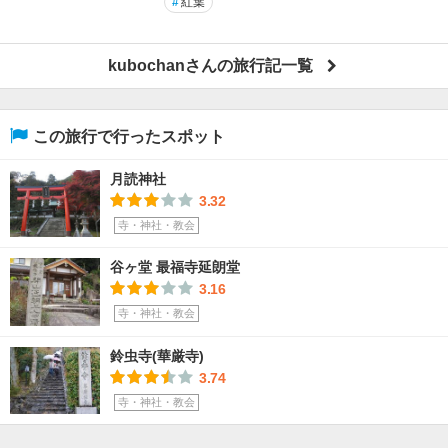
#
紅葉
kubochanさんの旅行記一覧
この旅行で行ったスポット
月読神社
3.32
寺・神社・教会
谷ヶ堂 最福寺延朗堂
3.16
寺・神社・教会
鈴虫寺(華厳寺)
3.74
寺・神社・教会