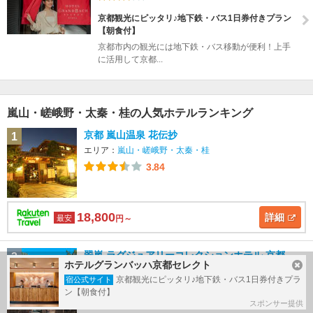
京都観光にピッタリ♪地下鉄・バス1日券付きプラン
【朝食付】
京都市内の観光には地下鉄・バス移動が便利！上手
に活用して京都...
嵐山・嵯峨野・太秦・桂の人気ホテルランキング
京都 嵐山温泉 花伝抄
1
エリア：
嵐山・嵯峨野・太秦・桂
3.84
18,800
詳細
最安
円～
翠嵐 ラグジュアリーコレクションホテル 京都
2
ホテルグランバッハ京都セレクト
エリア：
嵐山・嵯峨野・太秦・桂
京都観光にピッタリ♪地下鉄・バス1日券付きプラ
宿公式サイト
3.60
ン【朝食付】
スポンサー提供