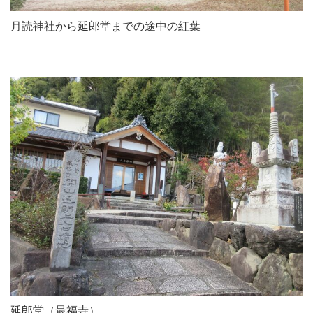
月読神社から延郎堂までの途中の紅葉
延郎堂（最福寺）