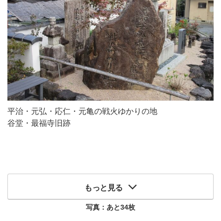
平治・元弘・応仁・元亀の戦火ゆかりの地
谷堂・最福寺旧跡
もっと見る
写真：あと
34
枚