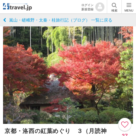
ログイン
新規登録
検索
MENU
嵐山・嵯峨野・太秦・桂旅行記（ブログ） 一覧に戻る
京都・洛西の紅葉めぐり ３（月読神
27