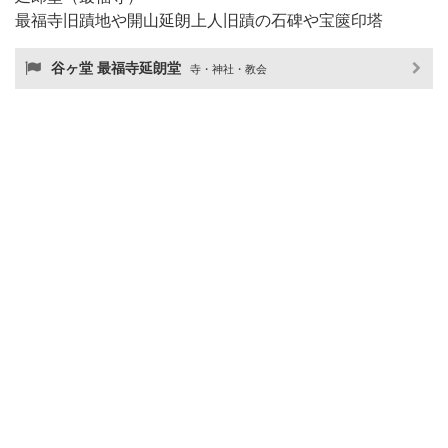
最福寺旧蹟地や開山延朗上人旧蹟の石碑や宝篋印塔
谷ヶ堂 最福寺延朗堂
寺・神社・教会