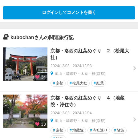
ログインしてコメントを書く
kubochanさんの関連旅行記
京都・洛西の紅葉めぐり ２（松尾大
社）
2024/12/03 - 2024/12/03
嵐山・嵯峨野・太秦・桂(京都)
34
#
京都
#
松尾大社
#
紅葉
京都・洛西の紅葉めぐり ４（地蔵
院・浄住寺）
2024/12/03 - 2024/12/04
嵐山・嵯峨野・太秦・桂(京都)
33
#
京都
#
地蔵院
#
寺社巡り
#
散策