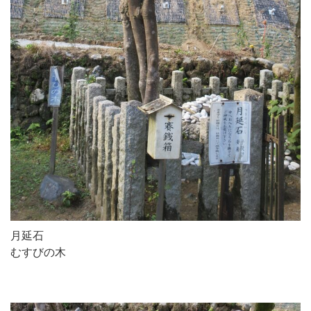
月延石
むすびの木