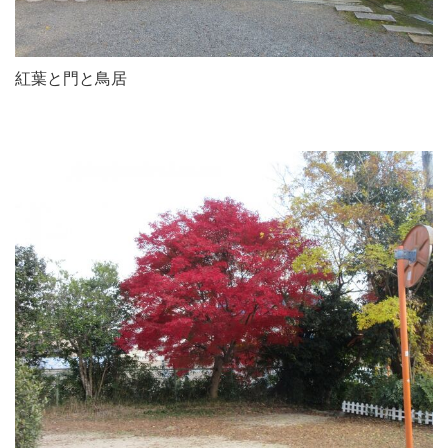
紅葉と門と鳥居