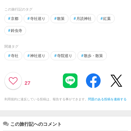
この旅行記のタグ
#
京都
#
寺社巡り
#
散策
#
月読神社
#
紅葉
#
鈴虫寺
関連タグ
#
寺社
#
神社巡り
#
寺院巡り
#
散歩・散策
27
利用規約に違反している投稿は、報告する事ができます。
問題のある投稿を連絡する
この旅行記へのコメント