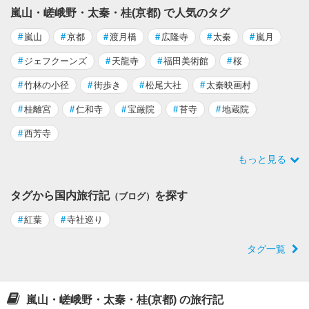
嵐山・嵯峨野・太秦・桂(京都) で人気のタグ
#
嵐山
#
京都
#
渡月橋
#
広隆寺
#
太秦
#
嵐月
#
ジェフクーンズ
#
天龍寺
#
福田美術館
#
桜
#
竹林の小径
#
街歩き
#
松尾大社
#
太秦映画村
#
桂離宮
#
仁和寺
#
宝厳院
#
苔寺
#
地蔵院
#
西芳寺
もっと見る
タグから国内旅行記
を探す
（ブログ）
#
紅葉
#
寺社巡り
タグ一覧
嵐山・嵯峨野・太秦・桂(京都) の旅行記