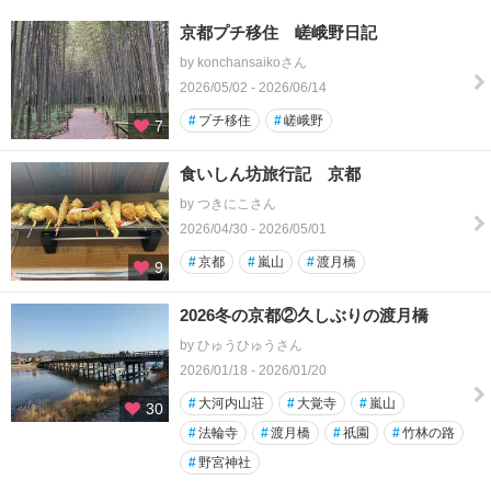
京都プチ移住 嵯峨野日記
by konchansaikoさん
2026/05/02 - 2026/06/14
#
プチ移住
#
嵯峨野
7
食いしん坊旅行記 京都
by つきにこさん
2026/04/30 - 2026/05/01
#
京都
#
嵐山
#
渡月橋
9
2026冬の京都②久しぶりの渡月橋
by ひゅうひゅうさん
2026/01/18 - 2026/01/20
#
大河内山荘
#
大覚寺
#
嵐山
30
#
法輪寺
#
渡月橋
#
祇園
#
竹林の路
#
野宮神社