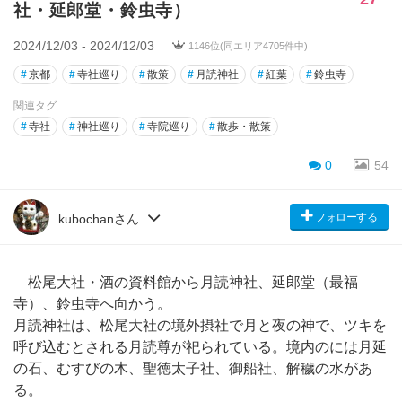
社・延郎堂・鈴虫寺）
2024/12/03 - 2024/12/03
1146位(同エリア4705件中)
#
京都
#
寺社巡り
#
散策
#
月読神社
#
紅葉
#
鈴虫寺
関連タグ
#
寺社
#
神社巡り
#
寺院巡り
#
散歩・散策
0
54
フォローする
kubochanさん
松尾大社・酒の資料館から月読神社、延郎堂（最福
寺）、鈴虫寺へ向かう。
月読神社は、松尾大社の境外摂社で月と夜の神で、ツキを
呼び込むとされる月読尊が祀られている。境内のには月延
の石、むすびの木、聖徳太子社、御船社、解穢の水があ
る。