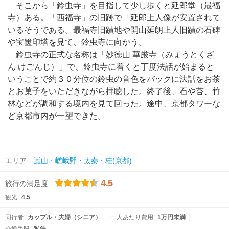
そこから「鈴虫寺」を目指して少し歩くと延郎堂（最福
寺）ある。「西福寺」の旧跡で「延郎上人像が安置されて
いるそうである。最福寺旧蹟地や開山延朗上人旧蹟の石碑
や宝篋印塔を見て、鈴虫寺に向かう。
鈴虫寺の正式な名称は「妙徳山 華厳寺（みょうとくざ
ん けごんじ）」で、鈴虫寺に着くと丁度法話が始まると
いうことで約３０分位の鈴虫の音色をバックに法話をお茶
とお菓子をいただきながら拝聴した。終了後、石や苔、竹
林などが調和する境内を見て回った。途中、京都タワーな
ど京都市内が一望できた。
エリア
嵐山・嵯峨野・太秦・桂(京都)
4.5
旅行の満足度
観光
4.5
同行者
カップル・夫婦（シニア）
一人あたり費用
1万円未満