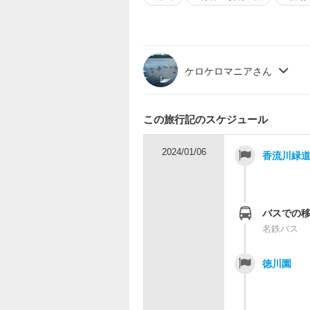
ケロケロマニアさん
この旅行記のスケジュール
2024/01/06
香流川緑
バスでの
名鉄バス
徳川園