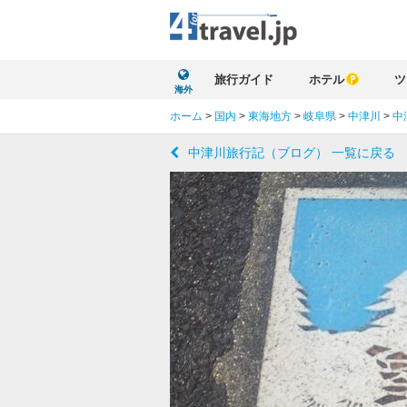
旅行ガイド
ホテル
ツ
海外
ホーム
>
国内
>
東海地方
>
岐阜県
>
中津川
>
中
中津川旅行記（ブログ） 一覧に戻る