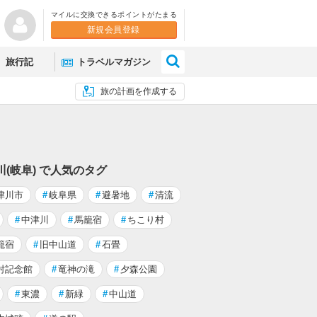
マイルに交換できるポイントがたまる
新規会員登録
×
旅行記
トラベルマガジン
旅の計画を作成する
川(岐阜) で人気のタグ
津川市
#
岐阜県
#
避暑地
#
清流
#
中津川
#
馬籠宿
#
ちこり村
籠宿
#
旧中山道
#
石畳
村記念館
#
竜神の滝
#
夕森公園
#
東濃
#
新緑
#
中山道