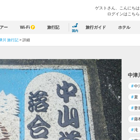
ゲストさん、
こんにちは
ログインはこちら
アー
Wi-Fi
旅行記
旅行ガイド
ホテル
国内
津川 旅行記
>
詳細
中津
#
中
#
夏
#
妻
#
藤
#
滝