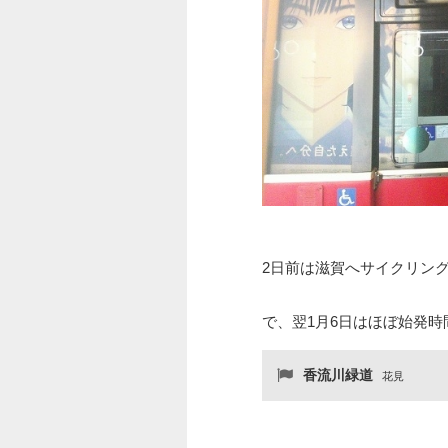
2日前は滋賀へサイクリン
で、翌1月6日はほぼ始発
香流川緑道
花見