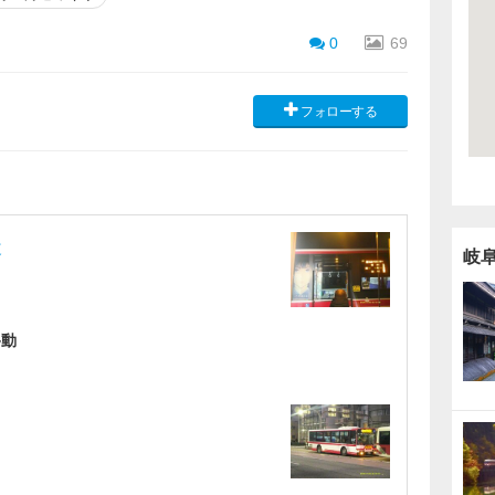
0
69
フォローする
道
岐
移動