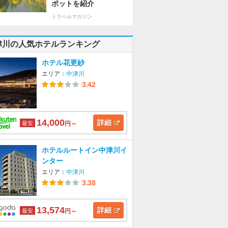
ポットを紹介
トラベルマガジン
津川の人気ホテルランキング
ホテル花更紗
エリア：
中津川
3.42
14,000
詳細
最安
円～
ホテルルートイン中津川イ
ンター
エリア：
中津川
3.38
13,574
詳細
最安
円～