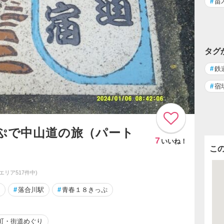
#
苗
タグ
#
鉄
#
宿
っぷで中山道の旅（パート
7
いいね！
こ
同エリア517件中)
#
落合川駅
#
青春１８きっぷ
町・街道めぐり