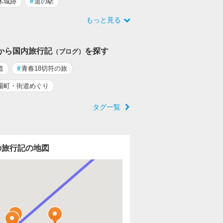
木城跡
#
道の駅
もっと見る
から国内旅行記
を探す
（ブログ）
道
#
青春18切符の旅
場町・街道めぐり
タグ一覧
の旅行記の地図