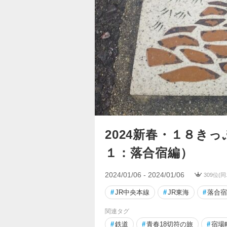
2024新春・１８き
１：落合宿編）
2024/01/06 - 2024/01/06
309位(
#
JR中央本線
#
JR東海
#
落合宿
関連タグ
#
鉄道
#
青春18切符の旅
#
宿場